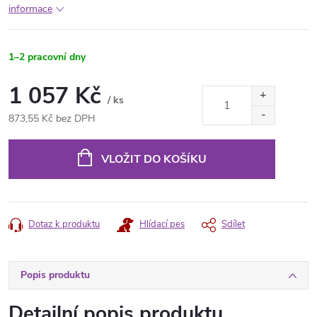
informace
1–2 pracovní dny
1 057 Kč
/ ks
873,55 Kč bez DPH
Měrná
cena:
VLOŽIT DO KOŠÍKU
Dotaz k produktu
Hlídací pes
Sdílet
Popis produktu
Detailní popis produktu