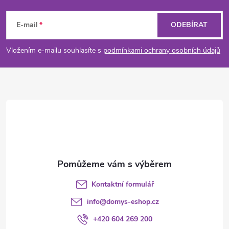
Z
á
E-mail
ODEBÍRAT
p
Vložením e-mailu souhlasíte s
podmínkami ochrany osobních údajů
a
t
í
Kontaktní formulář
info
@
domys-eshop.cz
+420 604 269 200