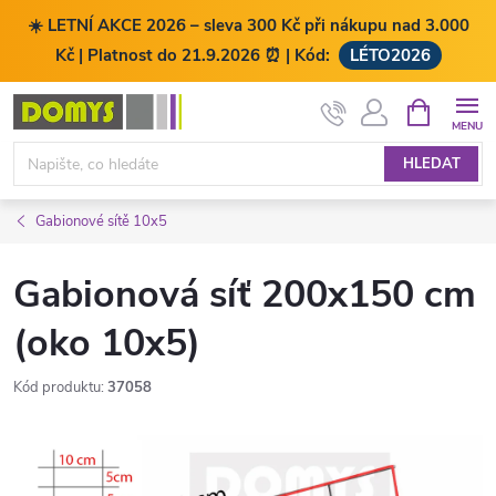
☀️ LETNÍ AKCE 2026 – sleva 300 Kč při nákupu nad 3.000
Kč | Platnost do 21.9.2026 ⏰ | Kód:
LÉTO2026
Přejít
NÁKUPNÍ
KOŠÍK
na
obsah
HLEDAT
Gabionové sítě 10x5
Gabionová síť 200x150 cm
(oko 10x5)
Kód produktu:
37058