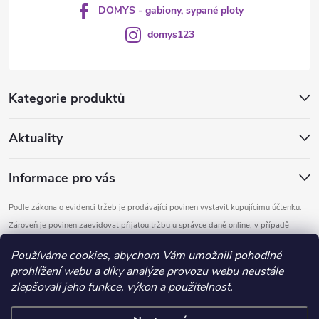
DOMYS - gabiony, sypané ploty
domys123
Kategorie produktů
Aktuality
Informace pro vás
Podle zákona o evidenci tržeb je prodávající povinen vystavit kupujícímu účtenku.
Zároveň je povinen zaevidovat přijatou tržbu u správce daně online; v případě
technického výpadku pak nejpozději do 48 hodin.
Používáme cookies, abychom Vám umožnili pohodlné
prohlížení webu a díky analýze provozu webu neustále
Copyright 2026
DOMYS
. Všechna práva vyhrazena.
Upravit nastavení
zlepšovali jeho funkce, výkon a použitelnost.
cookies