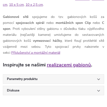
cm
,
10 x 5 cm
,
10 x 2,5 cm
.
Gabionové sítě
spojujeme do tzv. gabionových košů za
pomocí
spojovacích spirál
nebo
montážních spon Clip
nebo
C
spon
. Proti vyboulení stěny gabionu v důsledku tlaku výplňového
materiálu (nejčastěji kamene) umisťujeme do sestavovaných
gabionových košů
vymezovací háčky
, které fixují protilehlé sítě
vzájemně mezi sebou. Tyto spojovací prvky naleznete v
sekci
Příslušenství a montážní materiál
Inspirujte se našimi
realizacemi gabionů
.
Parametry produktu
Diskuse