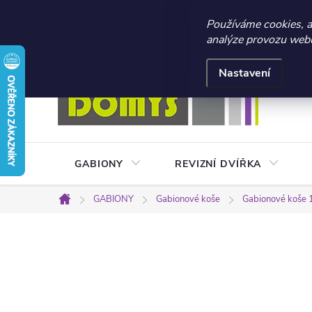
☀️ LETNÍ AKCE 2026 –
Používáme cookies, 
analýze provozu webu 
Přejít
Doprava a platba
Kontakty
Obchodní podmínky
na
Nastavení
obsah
GABIONY
REVIZNÍ DVÍŘKA
GABIONY
Gabionové koše
Gabionové koše 
Domů
P
o