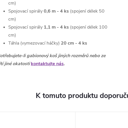
cm)
Spojovací spirály
0,6 m - 4 ks
(spojení délek 50
cm)
Spojovací spirály
1,1 m - 4 ks
(spojení délek 100
cm)
Táhla (vymezovací háčky)
20 cm - 4 ks
otřebujete-li gabionový koš jiných rozměrů nebo ze
ítí jiné okatosti
kontaktujte nás
.
K tomuto produktu doporuču