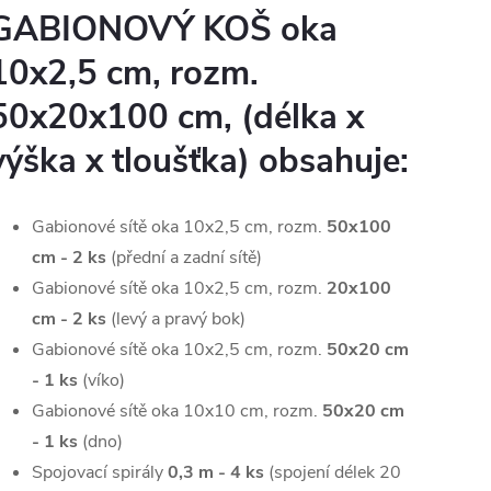
GABIONOVÝ KOŠ oka
10x2,5 cm, rozm.
50x20x100 cm
, (délka x
výška x tloušťka) obsahuje:
Gabionové sítě oka 10x2,5 cm, rozm.
50x100
cm - 2 ks
(přední a zadní sítě)
Gabionové sítě oka 10x2,5 cm, rozm.
20x100
cm - 2 ks
(levý a pravý bok)
Gabionové sítě oka 10x2,5 cm, rozm.
50x20 cm
- 1 ks
(víko)
Gabionové sítě oka 10x10 cm, rozm.
50x20 cm
- 1 ks
(dno)
Spojovací spirály
0,3 m - 4 ks
(spojení délek 20