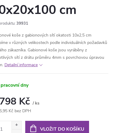
0x20x100 cm
produktu:
39931
onové koše z gabionových sítí okatosti 10x2,5 cm
bíme v různých velikostech podle individuálních požadavků
ého zákazníka. Gabionové koše jsou vyráběny z
otlivých sítí z drátu průměru 4mm s povrchovou úpravou
n.
Detailní informace
 pracovní dny
 798 Kč
/ ks
5,95 Kč bez DPH
ná
:
VLOŽIT DO KOŠÍKU