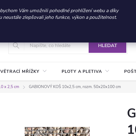
 sleva 300 Kč při nákupu nad 3.000 Kč | Platnost do 21.9.2026 
abychom Vám umožnili pohodlné prohlížení webu a díky
neustále zlepšovali jeho funkce, výkon a použitelnost.
+420 604 269 200
Vrácení a reklamace zboží
Podmínky ochrany osobních údajů
Real
HLEDAT
VĚTRACÍ MŘÍŽKY
PLOTY A PLETIVA
POŠ
10 x 2,5 cm
GABIONOVÝ KOŠ 10x2,5 cm, rozm. 50x20x100 cm
G
1