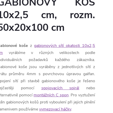
GABIONOVÝ KOŠ
10x2,5 cm, rozm.
50x20x100 cm
abionové koše
z
gabionových sítí okatosti 10x2,5
m
vyrábíme v různých velikostech podle
ndividuálních požadavků každého zákazníka.
abionové koše jsou vyráběny z jednotlivých sítí z
rátu průměru 4mm s povrchovou úpravou galfan.
pojení sítí při stavbě gabionového koše je řešeno
ejčastěji pomocí
spojovacích spirál
nebo
lternativně pomocí
montážních C spon
. Pro vyztužení
těn gabionových košů proti vyboulení při jejich plnění
amenivem používáme
vymezovací háčky
.