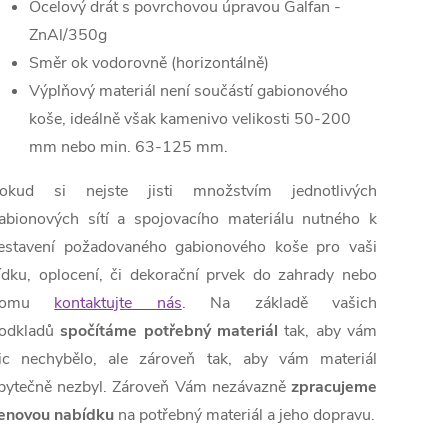
Ocelový drát s povrchovou úpravou
Galfan -
ZnAl/350g
Směr ok vodorovně (horizontálně)
Výplňový materiál není součástí gabionového
koše, ideálně však kamenivo velikosti 50-200
mm nebo min. 63-125 mm.
okud si nejste jisti množstvím jednotlivých
abionových sítí a spojovacího materiálu nutného k
estavení požadovaného gabionového koše pro vaši
ídku, oplocení, či dekorační prvek do zahrady nebo
domu
kontaktujte nás
. Na základě vašich
odkladů
spočítáme potřebný materiál
tak, aby vám
ic nechybělo, ale zároveň tak, aby vám materiál
bytečně nezbyl. Zároveň Vám nezávazně
zpracujeme
enovou nabídku
na potřebný materiál a jeho dopravu.