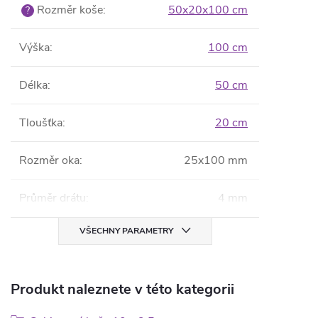
Rozměr koše
:
50x20x100 cm
?
Výška
:
100 cm
Délka
:
50 cm
Tloušťka
:
20 cm
Rozměr oka
:
25x100 mm
Průměr drátu
:
4 mm
VŠECHNY PARAMETRY
Produkt naleznete v této kategorii