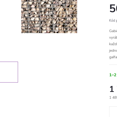
5
Kód 
Gabi
vyrá
každ
jedn
galfa
1–2
1
1 48
Měr
cena