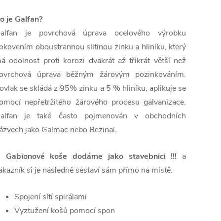
o je Galfan?
alfan je povrchová úprava ocelového výrobku
okovením oboustrannou slitinou zinku a hliníku, který
á odolnost proti korozi dvakrát až třikrát větší než
ovrchová úprava běžným žárovým pozinkováním.
ovlak se skládá z 95% zinku a 5 % hliníku, aplikuje se
omocí nepřetržitého žárového procesu galvanizace.
alfan je také často pojmenován v obchodních
ázvech jako Galmac nebo Bezinal.
!!
Gabionové koše dodáme jako stavebnici
!!!
a
ákazník si je následně sestaví sám přímo na místě.
Spojení sítí spirálami
Vyztužení košů pomocí spon