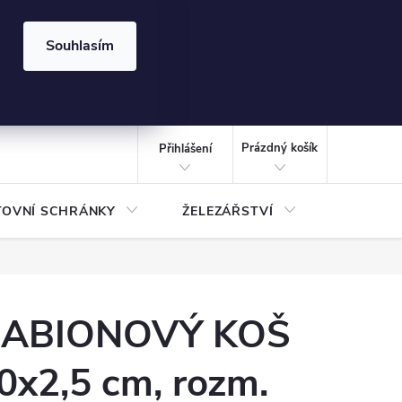
⏰ | Kód:
LÉTO2026
Souhlasím
izace gabionů - inspirujte se!
Kalkulačka gabionu 10x10 cm
CZK
NÁKUPNÍ
KOŠÍK
Prázdný košík
Přihlášení
TOVNÍ SCHRÁNKY
ŽELEZÁŘSTVÍ
TREZOR
ABIONOVÝ KOŠ
0x2,5 cm, rozm.