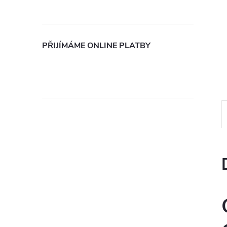
n
e
PŘIJÍMÁME ONLINE PLATBY
l