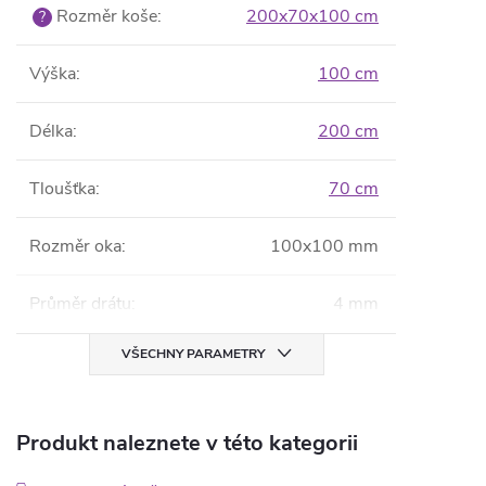
Rozměr koše
:
200x70x100 cm
?
Výška
:
100 cm
Délka
:
200 cm
Tloušťka
:
70 cm
Rozměr oka
:
100x100 mm
Průměr drátu
:
4 mm
VŠECHNY PARAMETRY
Produkt naleznete v této kategorii