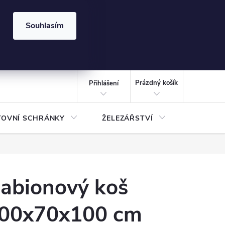
⏰ | Kód:
LÉTO2026
Souhlasím
izace gabionů - inspirujte se!
Kalkulačka gabionu 10x10 cm
CZK
NÁKUPNÍ
KOŠÍK
Prázdný košík
Přihlášení
TOVNÍ SCHRÁNKY
ŽELEZÁŘSTVÍ
TREZOR
abionový koš
00x70x100 cm