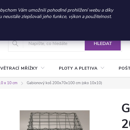
 sleva 300 Kč při nákupu nad 3.000 Kč | Platnost do 21.9.2026 
abychom Vám umožnili pohodlné prohlížení webu a díky
neustále zlepšovali jeho funkce, výkon a použitelnost.
+420 604 269 200
Vrácení a reklamace zboží
Podmínky ochrany osobních údajů
Real
HLEDAT
VĚTRACÍ MŘÍŽKY
PLOTY A PLETIVA
POŠ
10 x 10 cm
Gabionový koš 200x70x100 cm (oko 10x10)
G
2