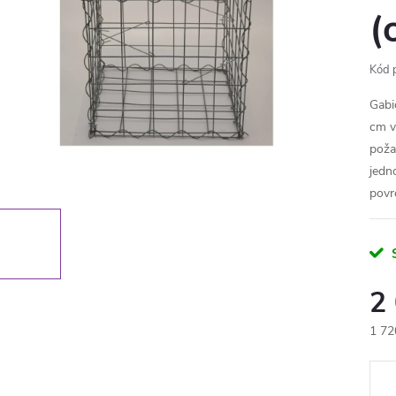
(
Kód 
Gabi
cm v
poža
jedn
povr
2
1 72
Měr
cena