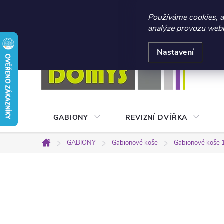
☀️ LETNÍ AKCE 2026 –
Používáme cookies, 
analýze provozu webu 
Přejít
Doprava a platba
Kontakty
Obchodní podmínky
na
Nastavení
obsah
GABIONY
REVIZNÍ DVÍŘKA
GABIONY
Gabionové koše
Gabionové koše 
Domů
P
o