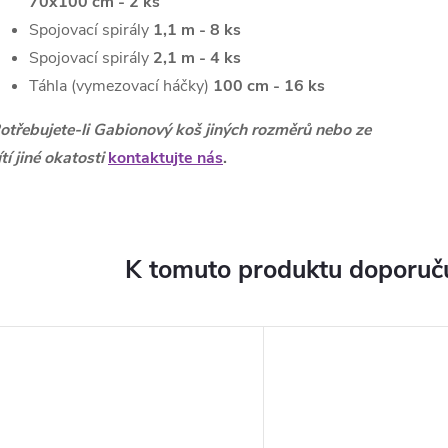
70x100 cm - 2
ks
Spojovací spirály
1,1 m - 8 ks
Spojovací spirály
2,1 m - 4 ks
Táhla (vymezovací háčky)
100 cm - 16 ks
otřebujete-li Gabionový koš jiných rozměrů nebo ze
ítí jiné okatosti
kontaktujte nás
.
K tomuto produktu doporuču