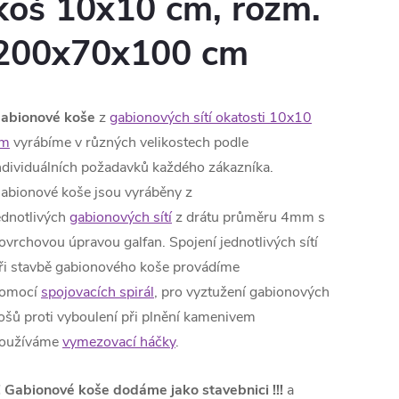
koš 10x10 cm, rozm.
200x70x100 cm
abionové koše
z
gabionových sítí okatosti 10x10
m
vyrábíme v různých velikostech podle
ndividuálních požadavků každého zákazníka.
abionové koše jsou vyráběny z
ednotlivých
gabionových sítí
z drátu průměru 4mm s
ovrchovou úpravou galfan. Spojení jednotlivých sítí
ři stavbě gabionového koše provádíme
omocí
spojovacích spirál
, pro vyztužení gabionových
ošů proti vyboulení při plnění kamenivem
oužíváme
vymezovací háčky
.
!
Gabionové koše dodáme jako stavebnici
!!!
a