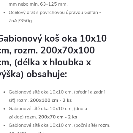
mm nebo min. 63-125 mm.
Ocelový drát s povrchovou úpravou
Galfan -
ZnAl/350g
Gabionový koš oka 10x10
cm, rozm. 200x70x100
cm
, (délka x hloubka x
výška) obsahuje:
Gabionové sítě oka 10x10 cm, (přední a zadní
síť) rozm.
200x100 cm - 2
ks
Gabionové sítě oka 10x10 cm, (dno a
záklop) rozm.
200x70 cm - 2
ks
Gabionové sítě oka 10x10 cm, (boční sítě) rozm.