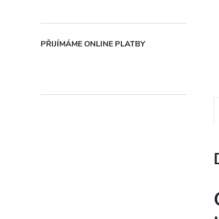
n
e
PŘIJÍMÁME ONLINE PLATBY
l