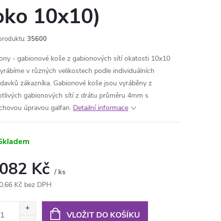
oko 10x10)
produktu:
35600
ony - gabionové koše z gabionových sítí okatosti 10x10
yrábíme v různých velikostech podle individuálních
davků zákazníka. Gabionové koše jsou vyráběny z
otlivých gabionových sítí z drátu průměru 4mm s
chovou úpravou galfan.
Detailní informace
Skladem
 082 Kč
/ ks
0,66 Kč bez DPH
ná
:
VLOŽIT DO KOŠÍKU