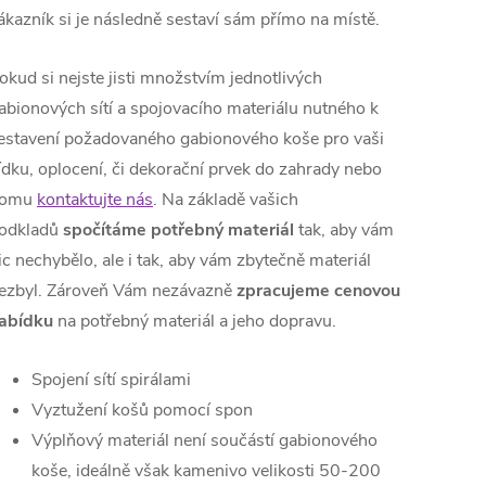
ákazník si je následně sestaví sám přímo na místě.
okud si nejste jisti množstvím jednotlivých
abionových sítí a spojovacího materiálu nutného k
estavení požadovaného gabionového koše pro vaši
ídku, oplocení, či dekorační prvek do zahrady nebo
domu
kontaktujte nás
. Na základě vašich
odkladů
spočítáme potřebný materiál
tak, aby vám
ic nechybělo, ale i tak, aby vám zbytečně materiál
ezbyl. Zároveň Vám nezávazně
zpracujeme cenovou
abídku
na potřebný materiál a jeho dopravu.
Spojení sítí spirálami
Vyztužení košů pomocí spon
Výplňový materiál není součástí gabionového
koše, ideálně však kamenivo velikosti 50-200