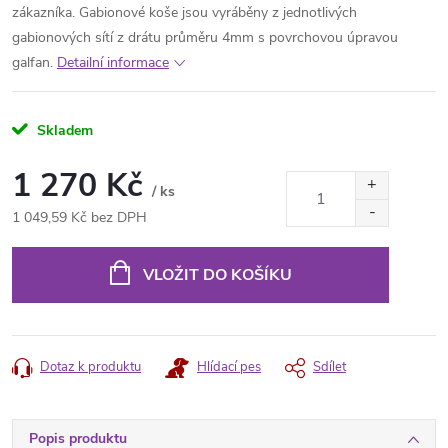
zákazníka. Gabionové koše jsou vyráběny z jednotlivých
gabionových sítí z drátu průměru 4mm s povrchovou úpravou
galfan.
Detailní informace
Skladem
1 270 Kč
/ ks
1 049,59 Kč bez DPH
Měrná
cena:
VLOŽIT DO KOŠÍKU
Dotaz k produktu
Hlídací pes
Sdílet
Popis produktu