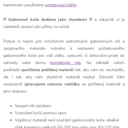
kamenivem používáme
vymezovací háčky
.
!!!
Gabionové koše dodáme jako stavebnici
!!!
a zákazník si je
následně sestaví sám přímo na místě.
Pokud si nejste jisti množstvím jednotlivých gabionových sítí a
spojovacího materiálu nutného k sestavení požadovaného
gabionového koše pro vaši zídku, oplocení, či dekorační prvek do
zahrady nebo domu
kontaktujte nás
. Na základě vašich
podkladů
spočítáme potřebný materiál
tak, aby vám nic nechybělo,
ale i tak, aby vám zbytečně materiál nezbyl. Zároveň Vám
nezávazně
zpracujeme cenovou nabídku
na potřebný materiál a
jeho dopravu.
Spojení sítí spirálami
Vyztužení košů pomocí spon
Výplňový materiál není součástí gabionového koše, ideálně
však kamenivo velikosti 50-200 mm nebo min. 63-125 mm.