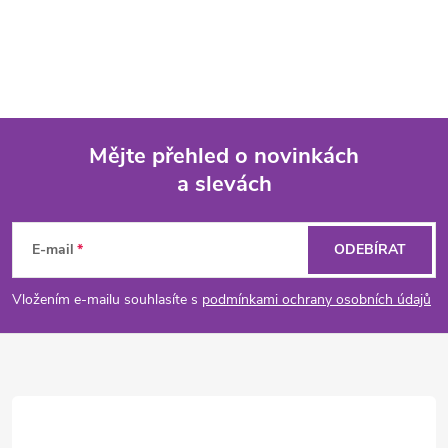
Mějte přehled o novinkách
a slevách
Z
á
E-mail
ODEBÍRAT
p
Vložením e-mailu souhlasíte s
podmínkami ochrany osobních údajů
a
t