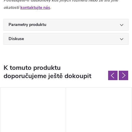
Potřebujete-li Gabionový koš jiných rozměrů nebo ze sítí jiné
okatosti
kontaktujte nás
.
Parametry produktu
Diskuse
K tomuto produktu
doporučujeme ještě dokoupit