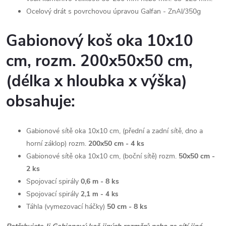
Ocelový drát s povrchovou úpravou
Galfan - ZnAl/350g
Gabionový koš
oka 10x10
cm, rozm. 200x50x50 cm,
(délka x hloubka x výška)
obsahuje:
Gabionové sítě oka 10x10 cm, (přední a zadní sítě, dno a
horní záklop) rozm.
200x50 cm - 4
ks
Gabionové sítě oka 10x10 cm, (boční sítě) rozm.
50x50 cm -
2 ks
Spojovací spirály
0,6 m - 8 ks
Spojovací spirály
2,1 m - 4 ks
Táhla (vymezovací háčky)
50 cm - 8 ks