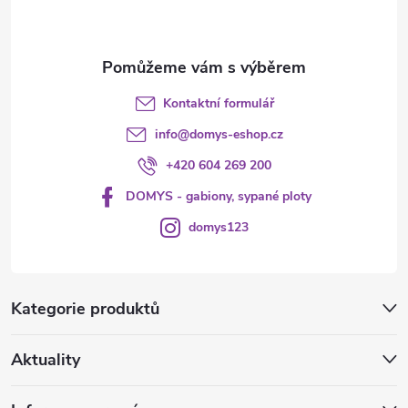
í
Kontaktní formulář
info
@
domys-eshop.cz
+420 604 269 200
DOMYS - gabiony, sypané ploty
domys123
Kategorie produktů
Aktuality