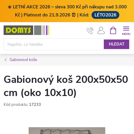
☀️ LETNÍ AKCE 2026 – sleva 300 Kč při nákupu nad 3.000
Kč | Platnost do 21.9.2026 ⏰ | Kód:
LÉTO2026
Přejít
NÁKUPNÍ
KOŠÍK
na
obsah
HLEDAT
Gabionové koše
Gabionový koš 200x50x50
cm (oko 10x10)
Kód produktu:
17233