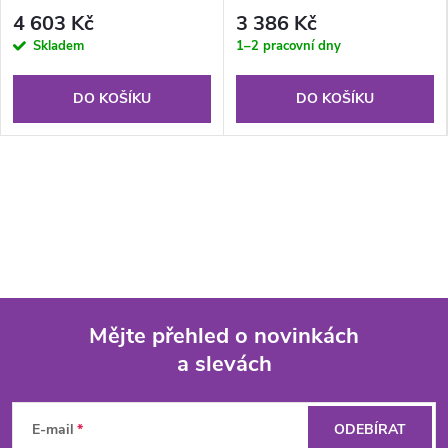
4 603 Kč
3 386 Kč
Skladem
1–2 pracovní dny
DO KOŠÍKU
DO KOŠÍKU
Mějte přehled o novinkách
a slevách
Z
á
E-mail
ODEBÍRAT