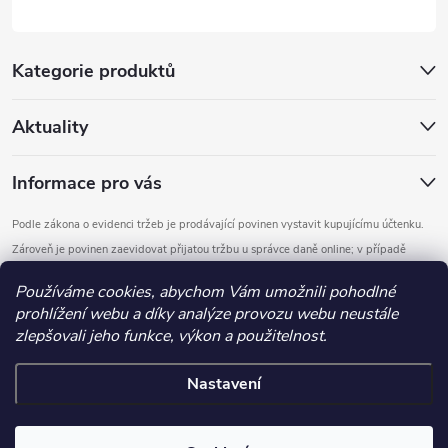
Kategorie produktů
Aktuality
Informace pro vás
Podle zákona o evidenci tržeb je prodávající povinen vystavit kupujícímu účtenku.
Zároveň je povinen zaevidovat přijatou tržbu u správce daně online; v případě
technického výpadku pak nejpozději do 48 hodin.
Používáme cookies, abychom Vám umožnili pohodlné
prohlížení webu a díky analýze provozu webu neustále
Copyright 2026
DOMYS
. Všechna práva vyhrazena.
Upravit nastavení
zlepšovali jeho funkce, výkon a použitelnost.
cookies
Nastavení
Vytvořil Shoptet