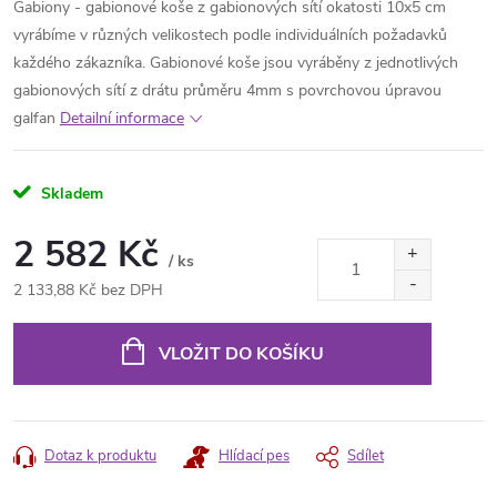
Gabiony - gabionové koše z gabionových sítí okatosti 10x5 cm
vyrábíme v různých velikostech podle individuálních požadavků
každého zákazníka. Gabionové koše jsou vyráběny z jednotlivých
gabionových sítí z drátu průměru 4mm s povrchovou úpravou
galfan
Detailní informace
Skladem
2 582 Kč
/ ks
2 133,88 Kč bez DPH
Měrná
cena:
VLOŽIT DO KOŠÍKU
Dotaz k produktu
Hlídací pes
Sdílet