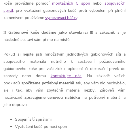
koše provádíme pomocí
montážních C spon
nebo
spojovacích
spirál
, pro vyztužení gabionových košů proti vyboulení při plnění
kamenivem používáme
vymezovací háčky
.
!!!
Gabionové koše dodáme jako stavebnici
!!!
a zákazník si je
následně sestaví sám přímo na místě.
Pokud si nejste jisti množstvím jednotlivých gabionových sítí a
spojovacího materiálu nutného k sestavení požadovaného
gabionového koše pro vaši zídku, oplocení, či dekorační prvek do
zahrady nebo domu
kontaktujte nás
. Na základě vašich
podkladů
spočítáme potřebný materiál
tak, aby vám nic nechybělo,
ale i tak, aby vám zbytečně materiál nezbyl. Zároveň Vám
nezávazně
zpracujeme cenovou nabídku
na potřebný materiál a
jeho dopravu.
Spojení sítí spirálami
Vyztužení košů pomocí spon