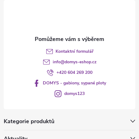
t
í
Kontaktní formulář
info
@
domys-eshop.cz
+420 604 269 200
DOMYS - gabiony, sypané ploty
domys123
Kategorie produktů
Aktuality