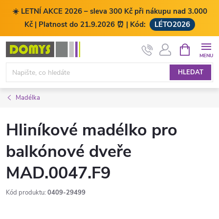
☀️ LETNÍ AKCE 2026 – sleva 300 Kč při nákupu nad 3.000
Kč | Platnost do 21.9.2026 ⏰ | Kód:
LÉTO2026
Přejít
NÁKUPNÍ
KOŠÍK
na
obsah
HLEDAT
Madélka
Hliníkové madélko pro
balkónové dveře
MAD.0047.F9
Kód produktu:
0409-29499