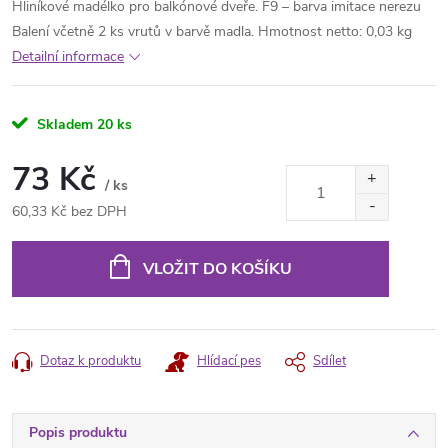
Hliníkové madélko pro balkónové dveře. F9 – barva imitace nerezu
Balení včetně 2 ks vrutů v barvě madla. Hmotnost netto: 0,03 kg
Detailní informace
Skladem
20 ks
73 Kč
/ ks
60,33 Kč bez DPH
Měrná
cena:
VLOŽIT DO KOŠÍKU
Dotaz k produktu
Hlídací pes
Sdílet
Popis produktu