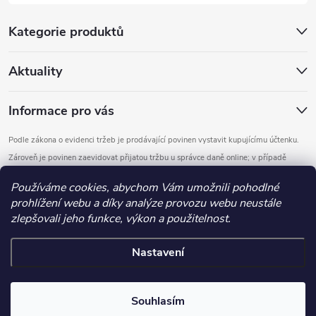
Kategorie produktů
Aktuality
Informace pro vás
Podle zákona o evidenci tržeb je prodávající povinen vystavit kupujícímu účtenku.
Zároveň je povinen zaevidovat přijatou tržbu u správce daně online; v případě
technického výpadku pak nejpozději do 48 hodin.
Používáme cookies, abychom Vám umožnili pohodlné
prohlížení webu a díky analýze provozu webu neustále
Copyright 2026
DOMYS
. Všechna práva vyhrazena.
Upravit nastavení
zlepšovali jeho funkce, výkon a použitelnost.
cookies
Nastavení
Vytvořil Shoptet
.detail-parameters img, .basic-description img, .extended-description
Souhlasím
img, .category-perex img, .category-description img, .article-content