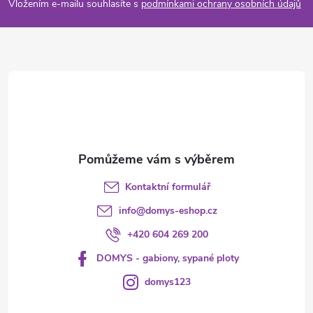
p
í
Vložením e-mailu souhlasíte s
podmínkami ochrany osobních údajů
p
a
r
t
v
í
k
y
v
Kontaktní formulář
ý
info
@
domys-eshop.cz
p
+420 604 269 200
i
DOMYS - gabiony, sypané ploty
s
domys123
u