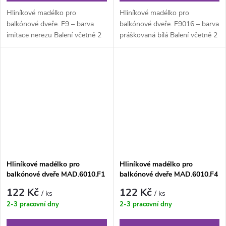
Hliníkové madélko pro
Hliníkové madélko pro
balkónové dveře. F9 – barva
balkónové dveře. F9016 – barva
imitace nerezu Balení včetně 2
práškovaná bílá Balení včetně 2
ks vrutů v barvě madla.
ks vrutů v barvě madla.
Hmotnost...
Hmotnost...
Hliníkové madélko pro
Hliníkové madélko pro
balkónové dveře MAD.6010.F1
balkónové dveře MAD.6010.F4
122 Kč
122 Kč
/ ks
/ ks
2-3 pracovní dny
2-3 pracovní dny