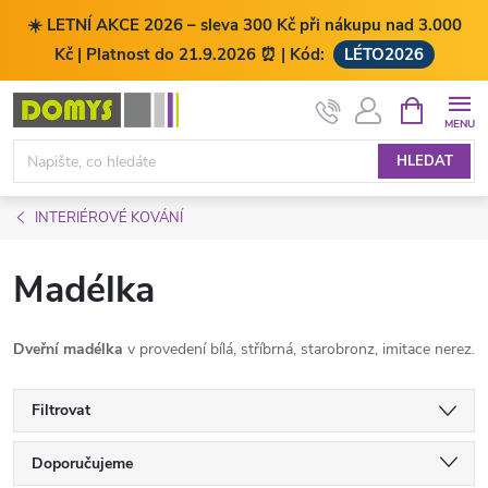
☀️ LETNÍ AKCE 2026 – sleva 300 Kč při nákupu nad 3.000
Kč | Platnost do 21.9.2026 ⏰ | Kód:
LÉTO2026
Přejít
NÁKUPNÍ
KOŠÍK
na
obsah
HLEDAT
INTERIÉROVÉ KOVÁNÍ
Madélka
Dveřní madélka
v provedení bílá, stříbrná, starobronz, imitace nerez.
Filtrovat
Ř
Doporučujeme