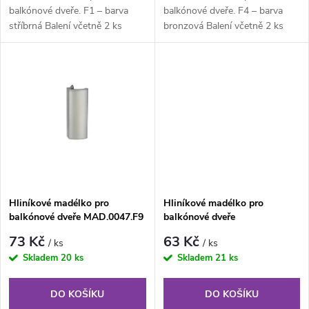
d
u
balkónové dveře. F1 – barva
balkónové dveře. F4 – barva
stříbrná Balení včetně 2 ks
bronzová Balení včetně 2 ks
u
vrutů v barvě madla. Hmotnost
vrutů v barvě madla. Hmotnost
k
netto:...
netto:...
k
t
t
ů
ů
Hliníkové madélko pro
Hliníkové madélko pro
balkónové dveře MAD.0047.F9
balkónové dveře
MAD.0047.F9016
73 Kč
63 Kč
/ ks
/ ks
Skladem
20 ks
Skladem
21 ks
DO KOŠÍKU
DO KOŠÍKU