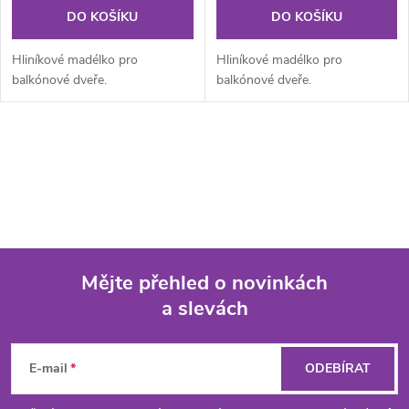
DO KOŠÍKU
DO KOŠÍKU
Hliníkové madélko pro
Hliníkové madélko pro
balkónové dveře.
balkónové dveře.
O
v
l
á
Mějte přehled o novinkách
d
a slevách
Z
a
á
c
E-mail
ODEBÍRAT