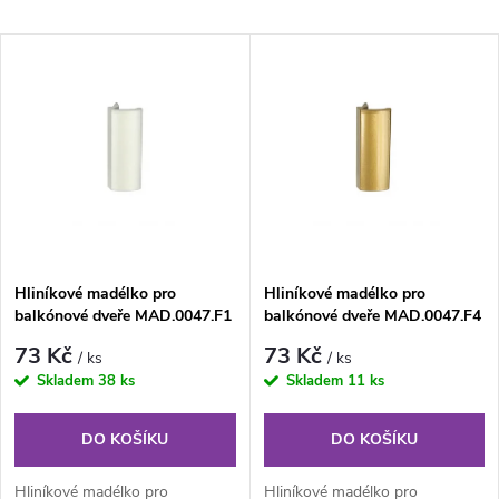
a
Nejlevnější
V
Nejdražší
z
ý
Nejprodávanější
e
p
Abecedně
n
i
í
s
Hliníkové madélko pro
Hliníkové madélko pro
p
balkónové dveře MAD.0047.F1
balkónové dveře MAD.0047.F4
p
r
73 Kč
73 Kč
/ ks
/ ks
r
Skladem
38 ks
Skladem
11 ks
o
o
DO KOŠÍKU
DO KOŠÍKU
d
Hliníkové madélko pro
Hliníkové madélko pro