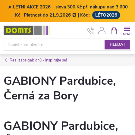
☀️ LETNÍ AKCE 2026 – sleva 300 Kč při nákupu nad 3.000
Kč | Platnost do 21.9.2026 ⏰ | Kód:
LÉTO2026
Přejít
NÁKUPNÍ
KOŠÍK
na
obsah
HLEDAT
Realizace gabionů - inspirujte se!
GABIONY Pardubice,
Černá za Bory
GABIONY Pardubice,