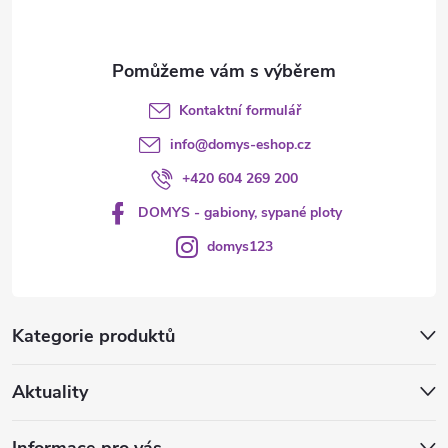
í
Kontaktní formulář
info
@
domys-eshop.cz
+420 604 269 200
DOMYS - gabiony, sypané ploty
domys123
Kategorie produktů
Aktuality