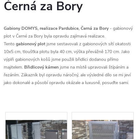
Černá za Bory
Gabiony DOMYS, realizace Pardubice, Černá za Bory
- gabionový
plot v Černé za Bory byla opravdu zajímavá realizace.
Tento
gabionový plot
jsme sestavovali z gabionových sítí okatosti
10x5 cm, tloušťka plotu byla 40 cm, výška převážně 170 cm. Jako
výplň gabionových košů jsme použili břidlici dodanou přímo
majitelem.
Břidlicový kámen
jsme na místě upravovali štípáním a
řezáním. Zákazník byl opravdu náročný, ale výsledné dílo se mi jeví
jako dokonalé a působí opravdu okázale a luxusně, posuďte sami.