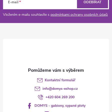
á
E-mail
ODEBÍRAT
p
Vložením e-mailu souhlasíte s
podmínkami ochrany osobních údajů
a
t
í
Kontaktní formulář
info
@
domys-eshop.cz
+420 604 269 200
DOMYS - gabiony, sypané ploty