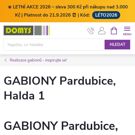
☀️ LETNÍ AKCE 2026 – sleva 300 Kč při nákupu nad 3.000
Kč | Platnost do 21.9.2026 ⏰ | Kód:
LÉTO2026
Přejít
NÁKUPNÍ
KOŠÍK
na
obsah
HLEDAT
Realizace gabionů - inspirujte se!
GABIONY Pardubice,
Halda 1
GABIONY Pardubice,