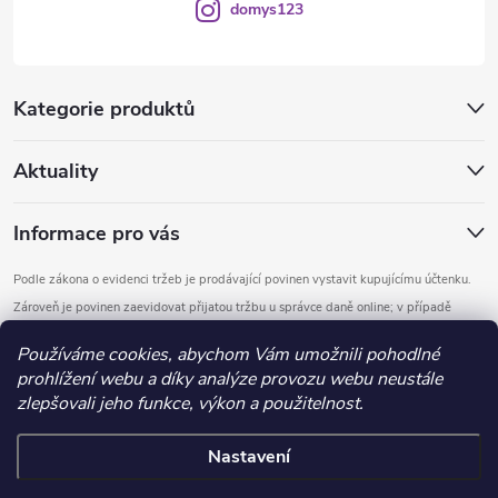
domys123
Kategorie produktů
Aktuality
Informace pro vás
Podle zákona o evidenci tržeb je prodávající povinen vystavit kupujícímu účtenku.
Zároveň je povinen zaevidovat přijatou tržbu u správce daně online; v případě
technického výpadku pak nejpozději do 48 hodin.
Používáme cookies, abychom Vám umožnili pohodlné
prohlížení webu a díky analýze provozu webu neustále
Copyright 2026
DOMYS
. Všechna práva vyhrazena.
Upravit nastavení
zlepšovali jeho funkce, výkon a použitelnost.
cookies
Nastavení
Vytvořil Shoptet