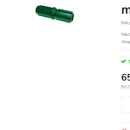
Kód 
Nást
slou
6
53,7
Měr
cena