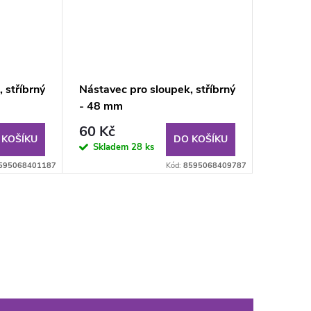
 stříbrný
Nástavec pro sloupek, stříbrný
- 48 mm
60 Kč
 KOŠÍKU
DO KOŠÍKU
Skladem
28 ks
595068401187
Kód:
8595068409787