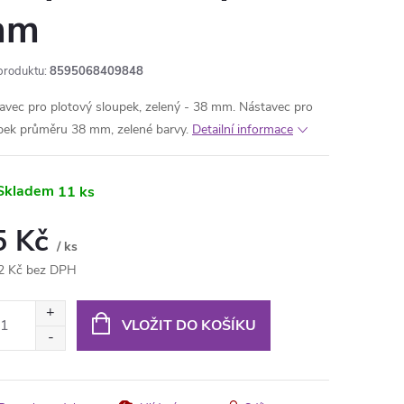
mm
produktu:
8595068409848
avec pro plotový sloupek, zelený - 38 mm. Nástavec pro
pek průměru 38 mm, zelené barvy.
Detailní informace
Skladem
11 ks
5 Kč
/ ks
2 Kč bez DPH
ná
:
VLOŽIT DO KOŠÍKU