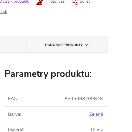
Dotaz k produktu
Hlídací pes
Sdílet
Tisk
PODOBNÉ PRODUKTY
Parametry produktu:
EAN
:
8595068409848
Barva
:
Zelená
Materiál
:
Hliník