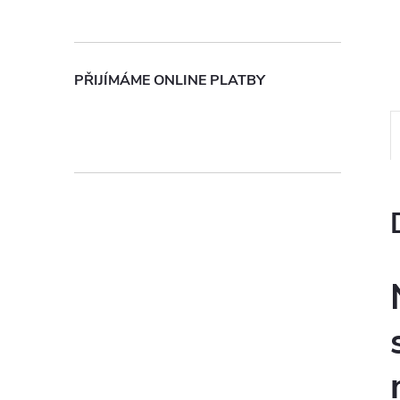
n
e
PŘIJÍMÁME ONLINE PLATBY
l