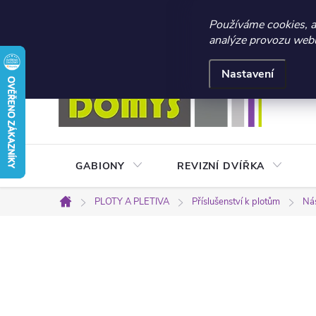
☀️ LETNÍ AKCE 2026 –
Používáme cookies, 
analýze provozu webu 
Přejít
Doprava a platba
Kontakty
Obchodní podmínky
na
Nastavení
obsah
GABIONY
REVIZNÍ DVÍŘKA
PLOTY A PLETIVA
Příslušenství k plotům
Nás
Domů
P
o