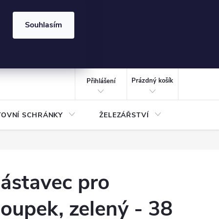
⏰ | Kód:
LÉTO2026
Souhlasím
izace gabionů - inspirujte se!
Kalkulačka gabionu 10x10 cm
CZK
NÁKUPNÍ
KOŠÍK
Prázdný košík
Přihlášení
TOVNÍ SCHRÁNKY
ŽELEZÁŘSTVÍ
TREZOR
ástavec pro
loupek, zelený - 38