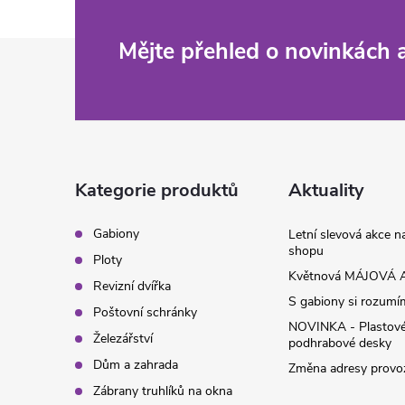
Z
Mějte přehled o novinkách
á
p
a
Kategorie produktů
Aktuality
t
Gabiony
Letní slevová akce 
shopu
Ploty
í
Květnová MÁJOVÁ A
Revizní dvířka
S gabiony si rozumíme
Poštovní schránky
NOVINKA - Plastov
Železářství
podhrabové desky
Dům a zahrada
Změna adresy provoz
Zábrany truhlíků na okna