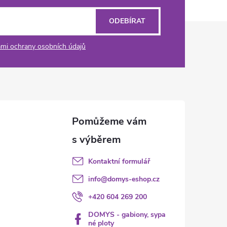
ODEBÍRAT
mi ochrany osobních údajů
Kontaktní formulář
info
@
domys-eshop.cz
+420 604 269 200
DOMYS - gabiony, sypa
né ploty