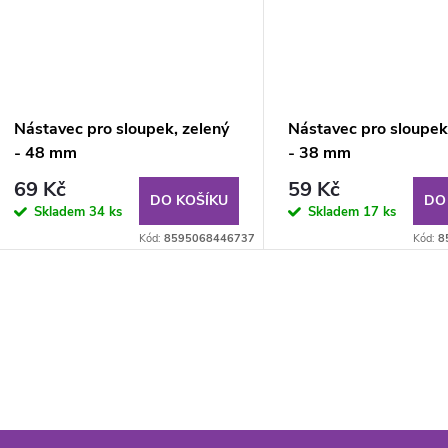
Nástavec pro sloupek, zelený
Nástavec pro sloupek,
- 48 mm
- 38 mm
69 Kč
59 Kč
DO KOŠÍKU
DO
Skladem
34 ks
Skladem
17 ks
Kód:
8595068446737
Kód:
8