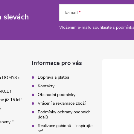
E-mail
a slevách
Vložením e-mailu souhlasíte s
podmínka
Informace pro vás
Doprava a platba
na DOMYS e-
Kontakty
KCE !
Obchodní podmínky
 již 15 let!
Vrácení a reklamace zboží
é
Podmínky ochrany osobních
údajů
ovny !!!
Realizace gabionů - inspirujte
se!