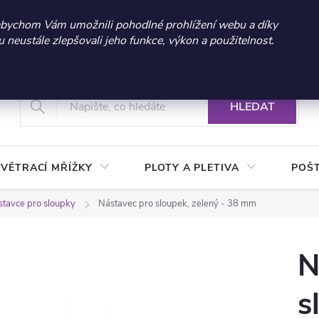
 sleva 300 Kč při nákupu nad 3.000 Kč | Platnost do 21.9.2026 
abychom Vám umožnili pohodlné prohlížení webu a díky
neustále zlepšovali jeho funkce, výkon a použitelnost.
+420 604 269 200
Vrácení a reklamace zboží
Podmínky ochrany osobních údajů
Real
HLEDAT
VĚTRACÍ MŘÍŽKY
PLOTY A PLETIVA
POŠ
tavce pro sloupky
Nástavec pro sloupek, zelený - 38 mm
N
s