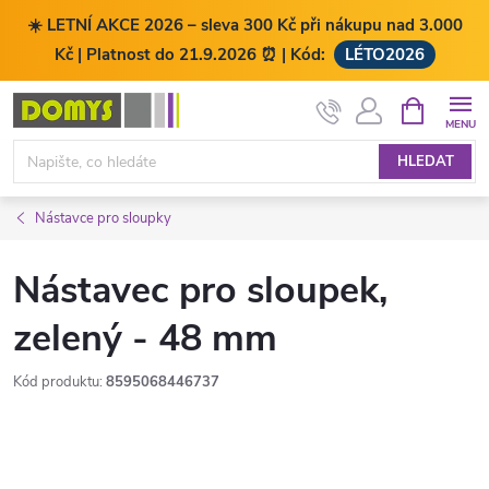
☀️ LETNÍ AKCE 2026 – sleva 300 Kč při nákupu nad 3.000
Kč | Platnost do 21.9.2026 ⏰ | Kód:
LÉTO2026
Přejít
NÁKUPNÍ
KOŠÍK
na
obsah
HLEDAT
Nástavce pro sloupky
Nástavec pro sloupek,
zelený - 48 mm
Kód produktu:
8595068446737