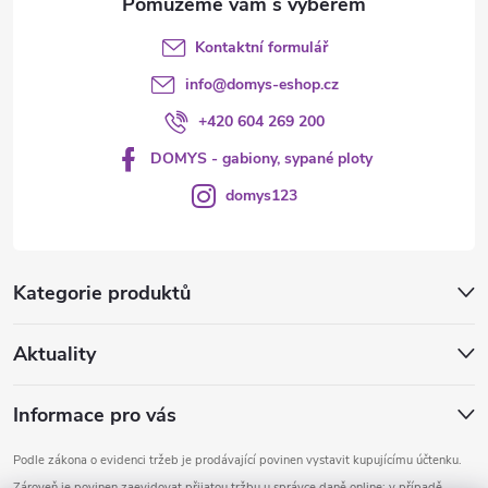
Kontaktní formulář
info
@
domys-eshop.cz
+420 604 269 200
DOMYS - gabiony, sypané ploty
domys123
Kategorie produktů
Aktuality
Informace pro vás
Podle zákona o evidenci tržeb je prodávající povinen vystavit kupujícímu účtenku.
Zároveň je povinen zaevidovat přijatou tržbu u správce daně online; v případě