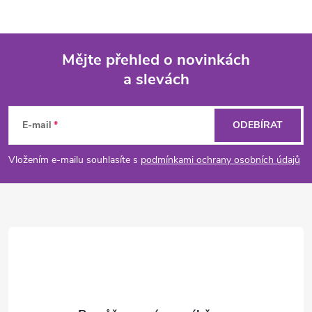
Mějte přehled o novinkách
a slevách
Z
á
E-mail
ODEBÍRAT
p
Vložením e-mailu souhlasíte s
podmínkami ochrany osobních údajů
a
t
í