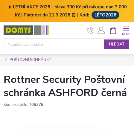
☀️ LETNÍ AKCE 2026 – sleva 300 Kč při nákupu nad 3.000
Kč | Platnost do 21.9.2026 ⏰ | Kód:
LÉTO2026
Přejít
NÁKUPNÍ
KOŠÍK
na
obsah
HLEDAT
POŠTOVNÍ SCHRÁNKY
Rottner Security Poštovní
schránka ASHFORD černá
Kód produktu:
T05375