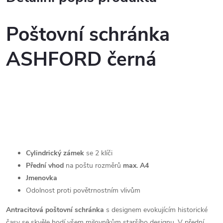
Poštovní schránka
ASHFORD černá
Cylindrický zámek
se 2 klíči
Přední vhod
na poštu rozměrů
max. A4
Jmenovka
Odolnost proti povětrnostním vlivům
Antracitová poštovní schránka
s designem evokujícím historické
časy se skvěle hodí všem milovníkům staršího designu. V přední