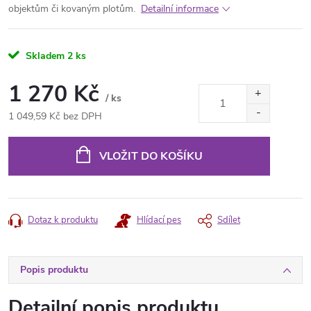
objektům či kovaným plotům.
Detailní informace
Skladem
2 ks
1 270 Kč
/ ks
1 049,59 Kč bez DPH
Měrná
cena:
VLOŽIT DO KOŠÍKU
Dotaz k produktu
Hlídací pes
Sdílet
Popis produktu
Detailní popis produktu