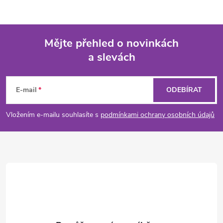
Mějte přehled o novinkách
a slevách
Z
á
E-mail
ODEBÍRAT
p
Vložením e-mailu souhlasíte s
podmínkami ochrany osobních údajů
a
t
í