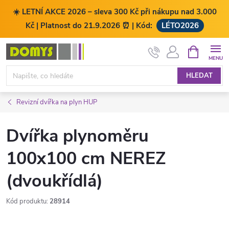
☀️ LETNÍ AKCE 2026 – sleva 300 Kč při nákupu nad 3.000
Kč | Platnost do 21.9.2026 ⏰ | Kód:
LÉTO2026
Přejít
NÁKUPNÍ
KOŠÍK
na
obsah
HLEDAT
Revizní dvířka na plyn HUP
Dvířka plynoměru
100x100 cm NEREZ
(dvoukřídlá)
Kód produktu:
28914