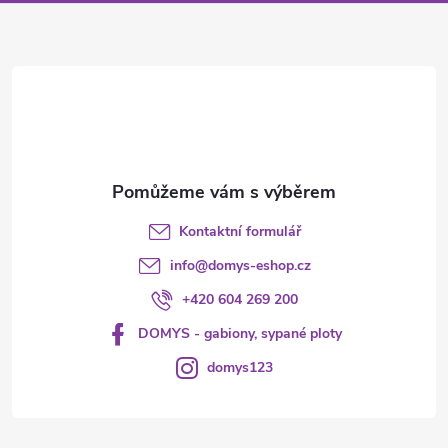
a
t
í
Kontaktní formulář
info
@
domys-eshop.cz
+420 604 269 200
DOMYS - gabiony, sypané ploty
domys123