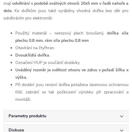
mají
odvětrání v podobě oválných otvorů 20x5 mm v řadě nahoře a
dole.
Ke dvířkům jsou také vyráběny shodná dvířka bez děr pro
odvětráním pro elektroměr.
Použitý materiál – nerezový plech broušený,
dvířka síla
plechu 0,8 mm, rám síla plechu 0,8 mm
Otevírání na čtyřhran.
Dvoukřídlá dvířka
.
Označení HUP je součástí dodávky.
Uváděný rozměr je světlost otvoru ve zdivu v pořadí šířka x
výška.
Při dodání jsou revizní dvířka potažena laserovou ochrannou
fólií, zabrání se tak poškození výrobku při zpracování a
montáži.
Parametry produktu
Diskuse