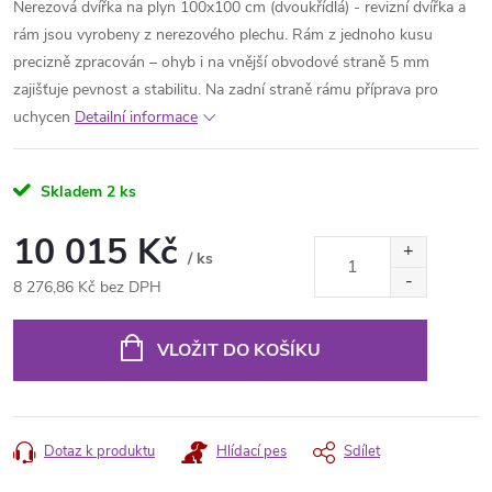
Nerezová dvířka na plyn 100x100 cm (dvoukřídlá) - revizní dvířka a
rám jsou vyrobeny z nerezového plechu. Rám z jednoho kusu
precizně zpracován – ohyb i na vnější obvodové straně 5 mm
zajišťuje pevnost a stabilitu. Na zadní straně rámu příprava pro
uchycen
Detailní informace
Skladem
2 ks
10 015 Kč
/ ks
8 276,86 Kč bez DPH
Měrná
cena:
VLOŽIT DO KOŠÍKU
Dotaz k produktu
Hlídací pes
Sdílet