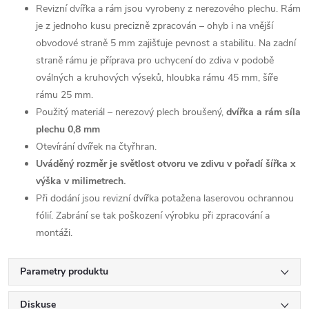
Revizní dvířka a rám jsou vyrobeny z nerezového plechu. Rám
je z jednoho kusu precizně zpracován – ohyb i na vnější
obvodové straně 5 mm zajišťuje pevnost a stabilitu. Na zadní
straně rámu je příprava pro uchycení do zdiva v podobě
oválných a kruhových výseků, hloubka rámu 45 mm, šíře
rámu 25 mm.
Použitý materiál – nerezový plech broušený,
dvířka a rám
síla
plechu 0,8 mm
Otevírání dvířek na čtyřhran.
Uváděný rozměr je světlost otvoru ve zdivu v pořadí šířka x
výška v milimetrech.
Při dodání jsou revizní dvířka potažena laserovou ochrannou
fólií. Zabrání se tak poškození výrobku při zpracování a
montáži.
Parametry produktu
Diskuse