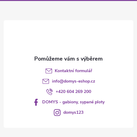
a
t
í
Kontaktní formulář
info
@
domys-eshop.cz
+420 604 269 200
DOMYS - gabiony, sypané ploty
domys123