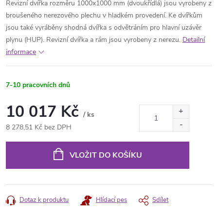
Revizní dvířka rozměru 1000x1000 mm (dvoukřídlá) jsou vyrobeny z
broušeného nerezového plechu v hladkém provedení. Ke dvířkům
jsou také vyráběny shodná dvířka s odvětráním pro hlavní uzávěr
plynu (HUP). Revizní dvířka a rám jsou vyrobeny z nerezu.
Detailní
informace
7-10 pracovních dnů
10 017 Kč
/ ks
8 278,51 Kč bez DPH
Měrná
cena:
VLOŽIT DO KOŠÍKU
Dotaz k produktu
Hlídací pes
Sdílet