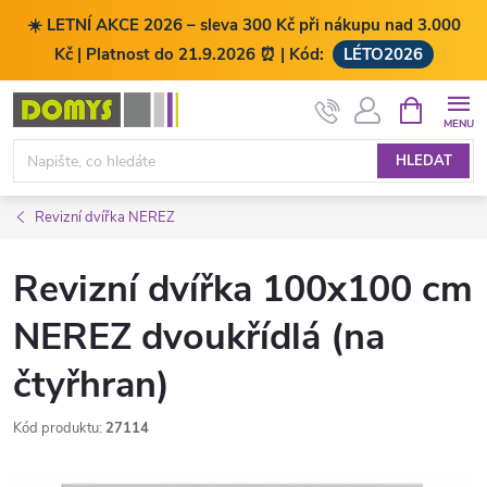
☀️ LETNÍ AKCE 2026 – sleva 300 Kč při nákupu nad 3.000
Kč | Platnost do 21.9.2026 ⏰ | Kód:
LÉTO2026
Přejít
NÁKUPNÍ
KOŠÍK
na
obsah
HLEDAT
Revizní dvířka NEREZ
Revizní dvířka 100x100 cm
NEREZ dvoukřídlá (na
čtyřhran)
Kód produktu:
27114