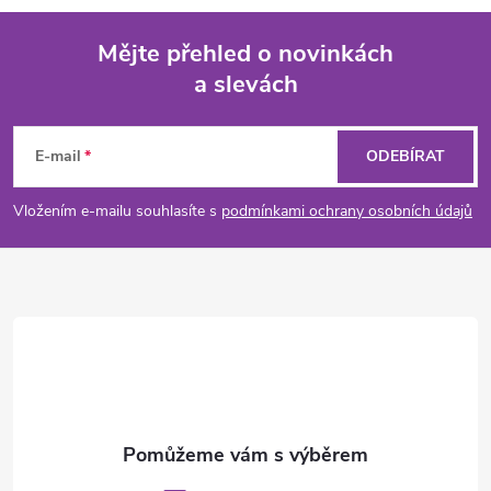
Mějte přehled o novinkách
a slevách
Z
á
E-mail
ODEBÍRAT
p
Vložením e-mailu souhlasíte s
podmínkami ochrany osobních údajů
a
t
í