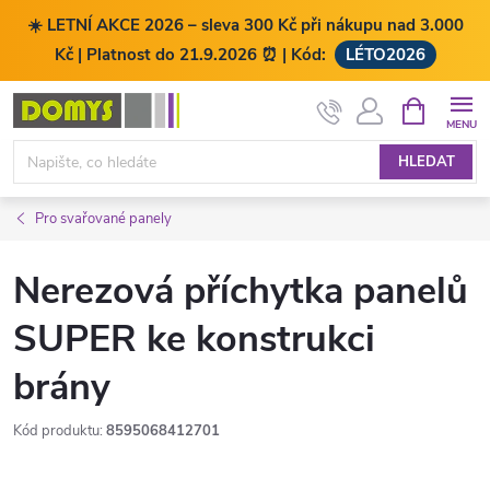
☀️ LETNÍ AKCE 2026 – sleva 300 Kč při nákupu nad 3.000
Kč | Platnost do 21.9.2026 ⏰ | Kód:
LÉTO2026
Přejít
NÁKUPNÍ
KOŠÍK
na
obsah
HLEDAT
Pro svařované panely
Nerezová příchytka panelů
SUPER ke konstrukci
brány
Kód produktu:
8595068412701