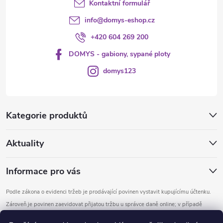
Kontaktní formulář
info
@
domys-eshop.cz
+420 604 269 200
DOMYS - gabiony, sypané ploty
domys123
Kategorie produktů
Aktuality
Informace pro vás
Podle zákona o evidenci tržeb je prodávající povinen vystavit kupujícímu účtenku.
Zároveň je povinen zaevidovat přijatou tržbu u správce daně online; v případě
technického výpadku pak nejpozději do 48 hodin.