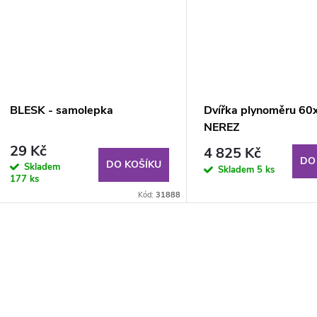
BLESK - samolepka
Dvířka plynoměru 60
NEREZ
29 Kč
4 825 Kč
DO
DO KOŠÍKU
Skladem
Skladem
5 ks
177 ks
Kód:
31888