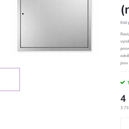
(
Kód 
Revi
vyro
prov
odvě
jsou
4
3 73
Měr
cena