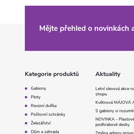
Z
Mějte přehled o novinkách
á
p
a
Kategorie produktů
Aktuality
t
Gabiony
Letní slevová akce 
shopu
Ploty
í
Květnová MÁJOVÁ A
Revizní dvířka
S gabiony si rozumíme
Poštovní schránky
NOVINKA - Plastov
Železářství
podhrabové desky
Dům a zahrada
Změna adresy provoz