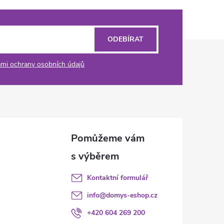
ODEBÍRAT
mi ochrany osobních údajů
Kontaktní formulář
info
@
domys-eshop.cz
+420 604 269 200