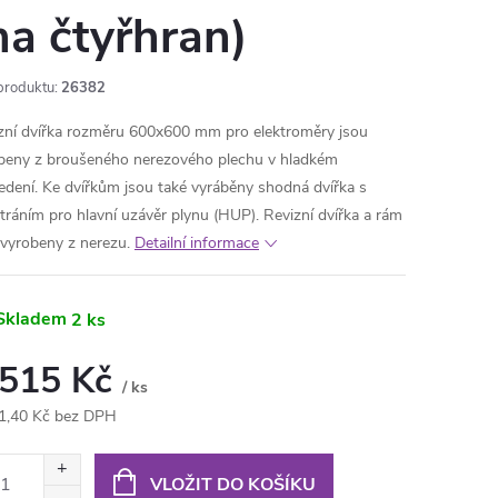
na čtyřhran)
produktu:
26382
zní dvířka rozměru 600x600 mm pro elektroměry jsou
beny z broušeného nerezového plechu v hladkém
edení. Ke dvířkům jsou také vyráběny shodná dvířka s
tráním pro hlavní uzávěr plynu (HUP). Revizní dvířka a rám
 vyrobeny z nerezu.
Detailní informace
Skladem
2 ks
 515 Kč
/ ks
1,40 Kč bez DPH
ná
:
VLOŽIT DO KOŠÍKU