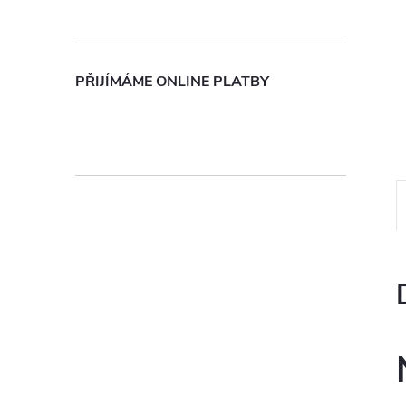
n
e
PŘIJÍMÁME ONLINE PLATBY
l