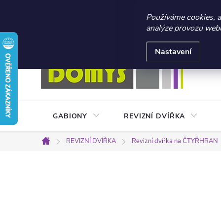
☀️ LETNÍ AKCE 2026 –
Používáme cookies, 
analýze provozu webu 
Přejít
Doprava a platba
Kontakty
Obchodní podmínky
na
Nastavení
obsah
GABIONY
REVIZNÍ DVÍŘKA
REVIZNÍ DVÍŘKA
Revizní dvířka na ČTYŘHRAN
Domů
P
o