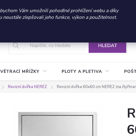
 sleva 300 Kč při nákupu nad 3.000 Kč | Platnost do 21.9.2026 
abychom Vám umožnili pohodlné prohlížení webu a díky
neustále zlepšovali jeho funkce, výkon a použitelnost.
+420 604 269 200
Vrácení a reklamace zboží
Podmínky ochrany osobních údajů
Real
HLEDAT
VĚTRACÍ MŘÍŽKY
PLOTY A PLETIVA
POŠ
Revizní dvířka NEREZ
Revizní dvířka 60x60 cm NEREZ (na čtyřhran
R
6