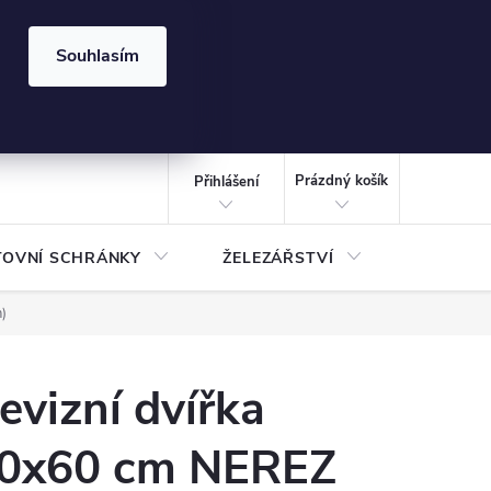
⏰ | Kód:
LÉTO2026
Souhlasím
izace gabionů - inspirujte se!
Kalkulačka gabionu 10x10 cm
CZK
NÁKUPNÍ
KOŠÍK
Prázdný košík
Přihlášení
TOVNÍ SCHRÁNKY
ŽELEZÁŘSTVÍ
TREZOR
)
evizní dvířka
0x60 cm NEREZ