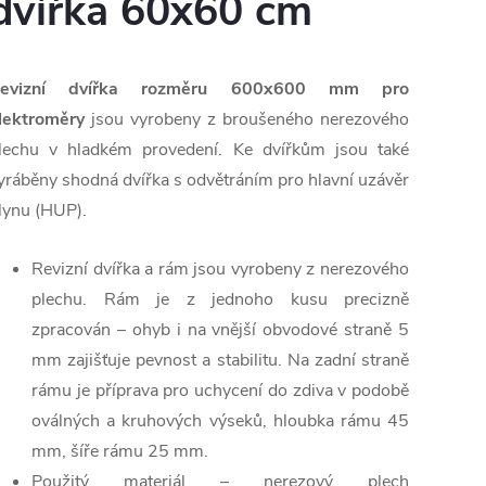
dvířka 60x60 cm
evizní dvířka rozměru 600x600 mm
pro
lektroměry
jsou vyrobeny z broušeného nerezového
lechu v hladkém provedení. Ke dvířkům jsou také
yráběny shodná dvířka s odvětráním pro hlavní uzávěr
lynu (HUP).
Revizní dvířka a rám jsou vyrobeny z nerezového
plechu. Rám je z jednoho kusu precizně
zpracován – ohyb i na vnější obvodové straně 5
mm zajišťuje pevnost a stabilitu. Na zadní straně
rámu je příprava pro uchycení do zdiva v podobě
oválných a kruhových výseků, hloubka rámu 45
mm, šíře rámu 25 mm.
Použitý materiál – nerezový plech