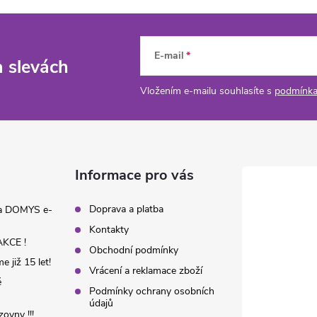
E-mail
a slevách
Vložením e-mailu souhlasíte s
podmínka
Informace pro vás
Doprava a platba
na DOMYS e-
Kontakty
KCE !
Obchodní podmínky
 již 15 let!
Vrácení a reklamace zboží
é
Podmínky ochrany osobních
údajů
ovny !!!