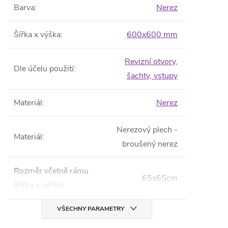
Barva
:
Nerez
Šířka x výška
:
600x600 mm
Revizní otvory,
Dle účelu použití
:
šachty, vstupy
Materiál
:
Nerez
Nerezový plech -
Materiál
:
broušený nerez
Rozměr včetně rámu
65x65cm
(šířka x výška)
:
VŠECHNY PARAMETRY