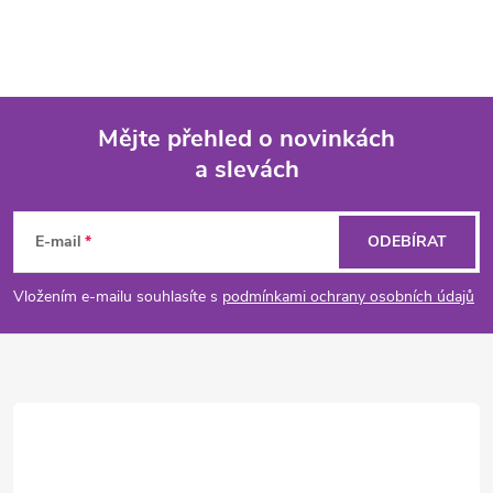
Mějte přehled o novinkách
a slevách
Z
á
E-mail
ODEBÍRAT
p
Vložením e-mailu souhlasíte s
podmínkami ochrany osobních údajů
a
t
í