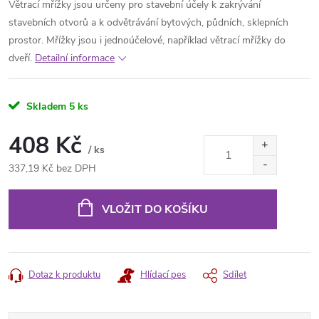
Větrací mřížky jsou určeny pro stavební účely k zakrývání
stavebních otvorů a k odvětrávání bytových, půdních, sklepních
prostor. Mřížky jsou i jednoúčelové, například větrací mřížky do
dveří.
Detailní informace
Skladem
5 ks
408 Kč
/ ks
337,19 Kč bez DPH
Měrná
cena:
VLOŽIT DO KOŠÍKU
Dotaz k produktu
Hlídací pes
Sdílet