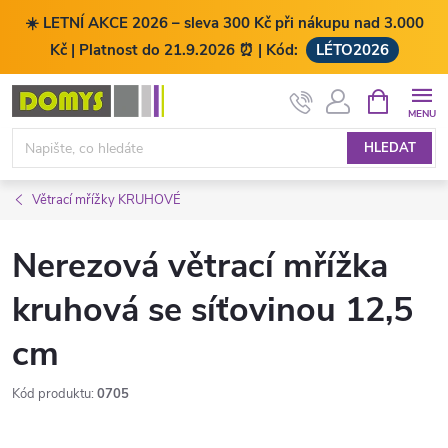
☀️ LETNÍ AKCE 2026 – sleva 300 Kč při nákupu nad 3.000
Kč | Platnost do 21.9.2026 ⏰ | Kód:
LÉTO2026
Přejít
NÁKUPNÍ
KOŠÍK
na
obsah
HLEDAT
Větrací mřížky KRUHOVÉ
Nerezová větrací mřížka
kruhová se síťovinou 12,5
cm
Kód produktu:
0705