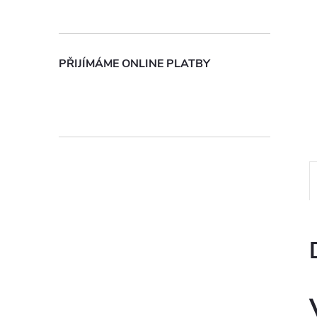
n
e
PŘIJÍMÁME ONLINE PLATBY
l