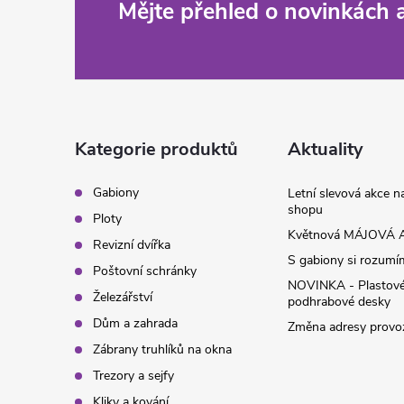
Z
Mějte přehled o novinkách
á
p
a
Kategorie produktů
Aktuality
t
Gabiony
Letní slevová akce 
shopu
Ploty
í
Květnová MÁJOVÁ A
Revizní dvířka
S gabiony si rozumíme
Poštovní schránky
NOVINKA - Plastov
Železářství
podhrabové desky
Dům a zahrada
Změna adresy provoz
Zábrany truhlíků na okna
Trezory a sejfy
Kliky a kování