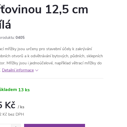
íťovinou 12,5 cm
ílá
produktu:
0405
ací mřížky jsou určeny pro stavební účely k zakrývání
ebních otvorů a k odvětrávání bytových, půdních, sklepních
tor. Mřížky jsou i jednoúčelové, například větrací mřížky do
.
Detailní informace
Skladem
13 ks
5 Kč
/ ks
2 Kč bez DPH
ná