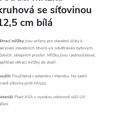
kruhová se síťovinou
12,5 cm bílá
ětrací mřížky
jsou určeny pro stavební účely k
akrývání stavebních otvorů a k odvětrávání bytových,
ůdních, sklepních prostor. Mřížky jsou i jednoúčelové,
apříklad větrací mřížky do dveří.
oužití:
Použitelná v exteriéru i interiéru. Na zadní
traně síťovina proti hmyzu.
ateriál:
Plast ASA s vysokou odolností vůči UV
áření.