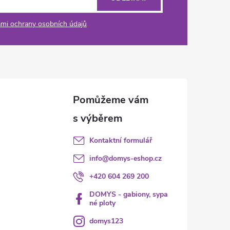
mi ochrany osobních údajů
Kontaktní formulář
info
@
domys-eshop.cz
+420 604 269 200
DOMYS - gabiony, sypa
né ploty
domys123