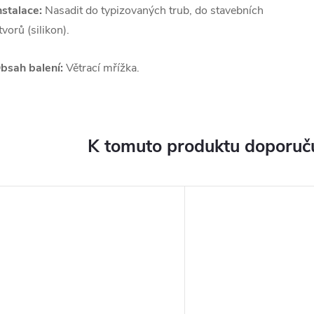
nstalace:
Nasadit do typizovaných trub, do stavebních
tvorů (silikon).
bsah balení:
Větrací mřížka.
K tomuto produktu doporuču