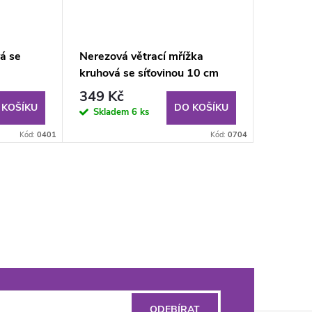
á se
Nerezová větrací mřížka
kruhová se síťovinou 10 cm
349 Kč
 KOŠÍKU
DO KOŠÍKU
Skladem
6 ks
Kód:
0401
Kód:
0704
ODEBÍRAT