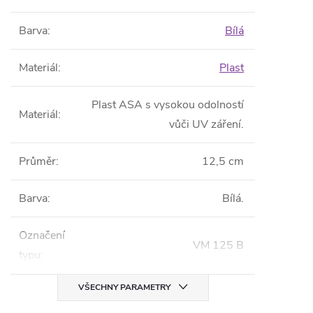
Barva
:
Bílá
Materiál
:
Plast
Plast ASA s vysokou odolností
Materiál
:
vůči UV záření.
Průměr
:
12,5 cm
Barva
:
Bílá.
Označení
VM 125 B
typu
:
VŠECHNY PARAMETRY