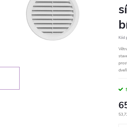
s
b
Kód 
Větr
stav
pros
dveří
6
53,7
Měr