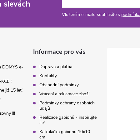
a slevách
Vložením e-mailu souhlasíte s
podmínka
Informace pro vás
Doprava a platba
na DOMYS e-
Kontakty
KCE !
Obchodní podmínky
 již 15 let!
Vrácení a reklamace zboží
é
Podmínky ochrany osobních
údajů
ovny !!!
Realizace gabionů - inspirujte
se!
Kalkulačka gabionu 10x10
cm