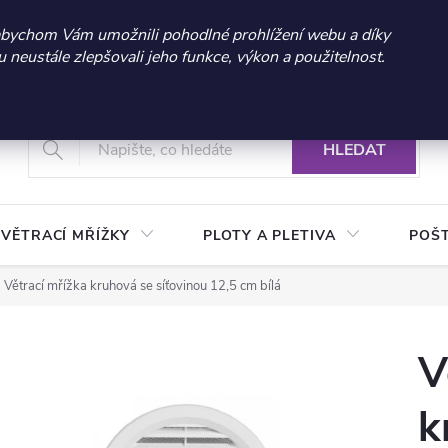
 sleva 300 Kč při nákupu nad 3.000 Kč | Platnost do 21.9.2026 
abychom Vám umožnili pohodlné prohlížení webu a díky
neustále zlepšovali jeho funkce, výkon a použitelnost.
+420 604 269 200
Vrácení a reklamace zboží
Podmínky ochrany osobních údajů
Real
HLEDAT
VĚTRACÍ MŘÍŽKY
PLOTY A PLETIVA
POŠ
Větrací mřížka kruhová se síťovinou 12,5 cm bílá
V
k