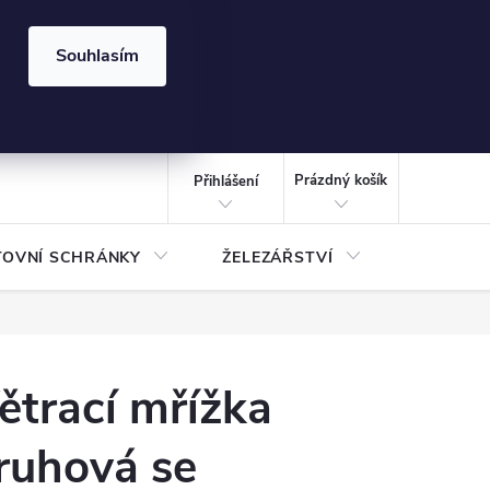
⏰ | Kód:
LÉTO2026
Souhlasím
izace gabionů - inspirujte se!
Kalkulačka gabionu 10x10 cm
CZK
NÁKUPNÍ
KOŠÍK
Prázdný košík
Přihlášení
TOVNÍ SCHRÁNKY
ŽELEZÁŘSTVÍ
TREZOR
ětrací mřížka
ruhová se