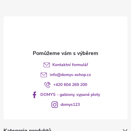
a
t
í
Kontaktní formulář
info
@
domys-eshop.cz
+420 604 269 200
DOMYS - gabiony, sypané ploty
domys123
Kategorie produktů