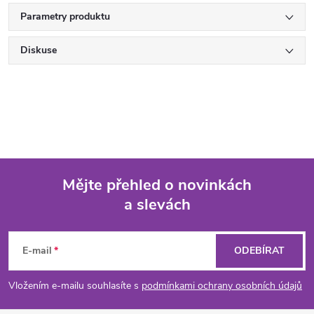
Parametry produktu
Diskuse
Mějte přehled o novinkách
a slevách
Z
á
E-mail
ODEBÍRAT
p
Vložením e-mailu souhlasíte s
podmínkami ochrany osobních údajů