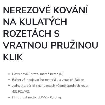
NEREZOVÉ KOVÁNÍ
NA KULATÝCH
ROZETÁCH S
VRATNOU PRUŽINOU
KLIK
Povrchová úprava: matná nerez (N)
Balení vč. spojovacího materiálu a vrtacích šablon.
Jednotka: pár klik na rozetách včetně spodních rozet
(BB,PZ,WC).
Hmotnost netto: BB/PZ – 0,48 kg