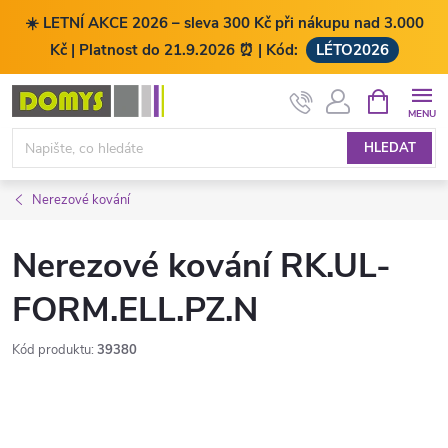
☀️ LETNÍ AKCE 2026 – sleva 300 Kč při nákupu nad 3.000
Kč | Platnost do 21.9.2026 ⏰ | Kód:
LÉTO2026
Přejít
NÁKUPNÍ
KOŠÍK
na
obsah
HLEDAT
Nerezové kování
Nerezové kování RK.UL-
FORM.ELL.PZ.N
Kód produktu:
39380