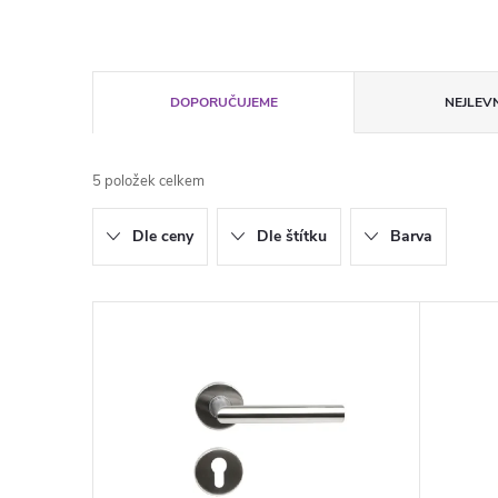
Ř
DOPORUČUJEME
NEJLEVN
a
5
položek celkem
z
Dle ceny
Dle štítku
Barva
e
n
V
í
ý
p
p
r
i