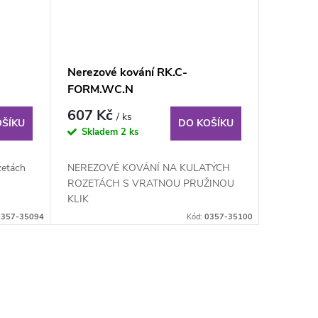
Nerezové kování RK.C-
FORM.WC.N
607 Kč
/ ks
OŠÍKU
DO KOŠÍKU
Skladem
2 ks
zetách
NEREZOVÉ KOVÁNÍ NA KULATÝCH
ROZETÁCH S VRATNOU PRUŽINOU
KLIK
0357-35094
Kód:
0357-35100