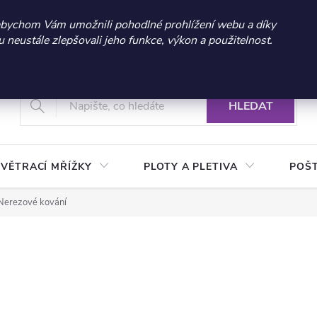
 sleva 300 Kč při nákupu nad 3.000 Kč | Platnost do 21.9.2026 
abychom Vám umožnili pohodlné prohlížení webu a díky
neustále zlepšovali jeho funkce, výkon a použitelnost.
+420 604 269 200
Vrácení a reklamace zboží
Podmínky ochrany osobních údajů
Real
HLEDAT
VĚTRACÍ MŘÍŽKY
PLOTY A PLETIVA
POŠ
Nerezové kování