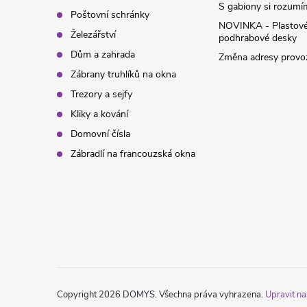
y
S gabiony si rozumíme
Poštovní schránky
NOVINKA - Plastov
v
Železářství
podhrabové desky
Dům a zahrada
Změna adresy provoz
ý
Zábrany truhlíků na okna
p
Trezory a sejfy
Kliky a kování
i
Domovní čísla
s
Zábradlí na francouzská okna
u
Copyright 2026
DOMYS
. Všechna práva vyhrazena.
Upravit na