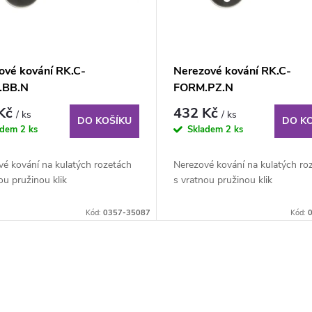
ové kování RK.C-
Nerezové kování RK.C-
.BB.N
FORM.PZ.N
 Kč
432 Kč
/ ks
/ ks
DO KOŠÍKU
DO K
adem
2 ks
Skladem
2 ks
é kování na kulatých rozetách
Nerezové kování na kulatých ro
ou pružinou klik
s vratnou pružinou klik
Kód:
0357-35087
Kód: