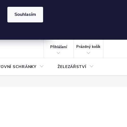
⏰ | Kód:
LÉTO2026
Souhlasím
izace gabionů - inspirujte se!
Kalkulačka gabionu 10x10 cm
CZK
NÁKUPNÍ
KOŠÍK
Prázdný košík
Přihlášení
TOVNÍ SCHRÁNKY
ŽELEZÁŘSTVÍ
TREZOR