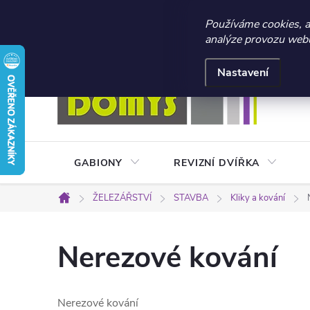
☀️ LETNÍ AKCE 2026 –
Používáme cookies, 
analýze provozu webu 
Přejít
Doprava a platba
Kontakty
Obchodní podmínky
na
Nastavení
obsah
GABIONY
REVIZNÍ DVÍŘKA
ŽELEZÁŘSTVÍ
STAVBA
Kliky a kování
Domů
Nerezové kování
Nerezové kování