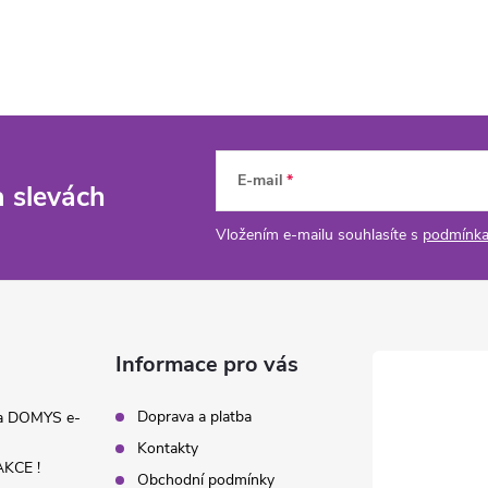
E-mail
a slevách
Vložením e-mailu souhlasíte s
podmínka
Informace pro vás
Doprava a platba
na DOMYS e-
Kontakty
KCE !
Obchodní podmínky