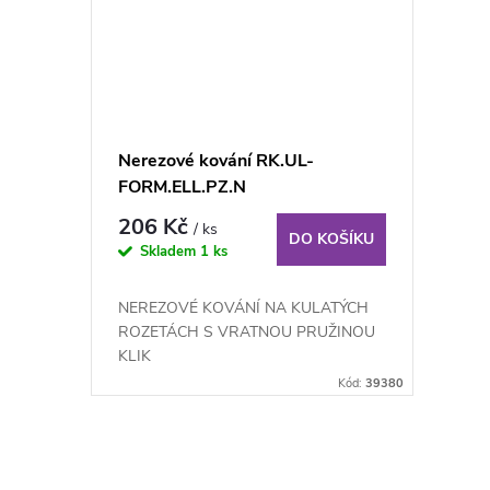
Nerezové kování RK.UL-
FORM.ELL.PZ.N
206 Kč
/ ks
DO KOŠÍKU
Skladem
1 ks
NEREZOVÉ KOVÁNÍ NA KULATÝCH
ROZETÁCH S VRATNOU PRUŽINOU
KLIK
Kód:
39380
O