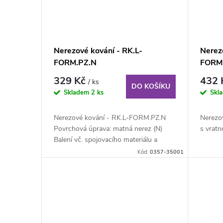
o
s
d
p
Nerezové kování - RK.L-
Nerez
u
FORM.PZ.N
FORM
r
329 Kč
432
/ ks
k
DO KOŠÍKU
o
Skladem
2 ks
Skl
t
d
Nerezové kování - RK.L-FORM.PZ.N
Nerezov
Povrchová úprava: matná nerez (N)
s vratn
ů
u
Balení vč. spojovacího materiálu a
vrtacích šablon.
Kód:
0357-35001
k
t
ů