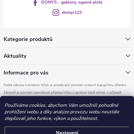
DOMYS - gabiony, sypané ploty
domys123
Kategorie produktů
Aktuality
Informace pro vás
Podle zákona o evidenci tržeb je prodávající povinen vystavit kupujícímu účtenku.
Zároveň je povinen zaevidovat přijatou tržbu u správce daně online; v případě
technického výpadku pak nejpozději do 48 hodin.
Používáme cookies, abychom Vám umožnili pohodlné
prohlížení webu a díky analýze provozu webu neustále
Copyright 2026
DOMYS
. Všechna práva vyhrazena.
Upravit nastavení
zlepšovali jeho funkce, výkon a použitelnost.
cookies
Nastavení