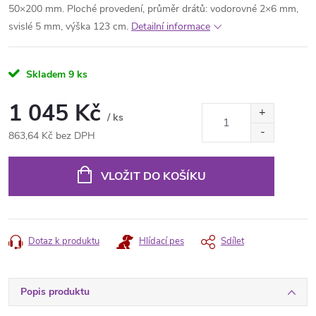
50×200 mm. Ploché provedení, průměr drátů: vodorovné 2×6 mm,
svislé 5 mm, výška 123 cm.
Detailní informace
Skladem
9 ks
1 045 Kč
/ ks
863,64 Kč bez DPH
Měrná
cena:
VLOŽIT DO KOŠÍKU
Dotaz k produktu
Hlídací pes
Sdílet
Popis produktu