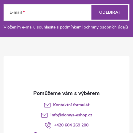
á
E-mail
ODEBÍRAT
p
Vložením e-mailu souhlasíte s
podmínkami ochrany osobních údajů
a
t
í
Kontaktní formulář
info
@
domys-eshop.cz
+420 604 269 200