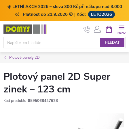
☀️ LETNÍ AKCE 2026 – sleva 300 Kč při nákupu nad 3.000
Kč | Platnost do 21.9.2026 ⏰ | Kód:
LÉTO2026
Přejít
NÁKUPNÍ
KOŠÍK
na
obsah
HLEDAT
Plotové panely 2D
Plotový panel 2D Super
zinek – 123 cm
Kód produktu:
8595068447628