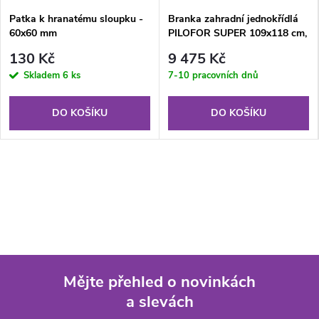
Patka k hranatému sloupku -
Branka zahradní jednokřídlá
60x60 mm
PILOFOR SUPER 109x118 cm,
pozinkovaná
130 Kč
9 475 Kč
Skladem
6 ks
7-10 pracovních dnů
DO KOŠÍKU
DO KOŠÍKU
Mějte přehled o novinkách
a slevách
Z