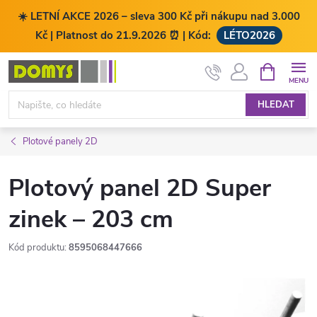
☀️ LETNÍ AKCE 2026 – sleva 300 Kč při nákupu nad 3.000
Kč | Platnost do 21.9.2026 ⏰ | Kód:
LÉTO2026
Přejít
NÁKUPNÍ
KOŠÍK
na
obsah
HLEDAT
Plotové panely 2D
Plotový panel 2D Super
zinek – 203 cm
Kód produktu:
8595068447666