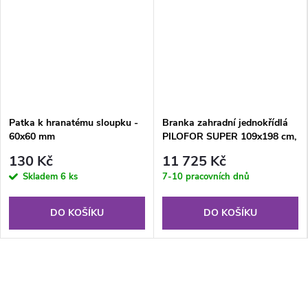
Patka k hranatému sloupku -
Branka zahradní jednokřídlá
60x60 mm
PILOFOR SUPER 109x198 cm,
pozinkovaná
130 Kč
11 725 Kč
Skladem
6 ks
7-10 pracovních dnů
DO KOŠÍKU
DO KOŠÍKU