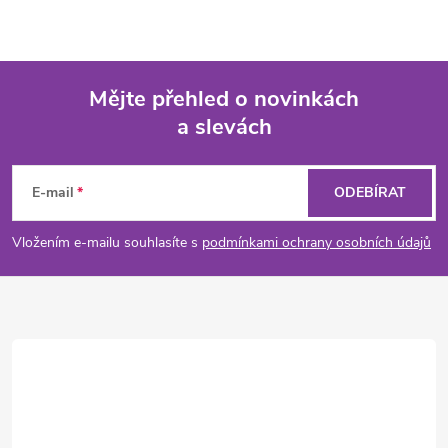
Mějte přehled o novinkách
a slevách
Z
á
E-mail
ODEBÍRAT
p
Vložením e-mailu souhlasíte s
podmínkami ochrany osobních údajů
a
t
í