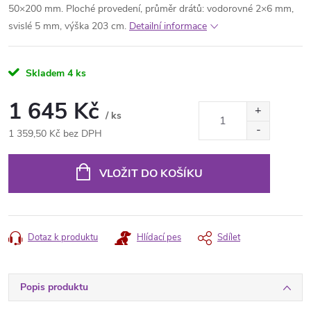
50×200 mm. Ploché provedení, průměr drátů: vodorovné 2×6 mm,
svislé 5 mm, výška 203 cm.
Detailní informace
Skladem
4 ks
1 645 Kč
/ ks
1 359,50 Kč bez DPH
Měrná
cena:
VLOŽIT DO KOŠÍKU
Dotaz k produktu
Hlídací pes
Sdílet
Popis produktu