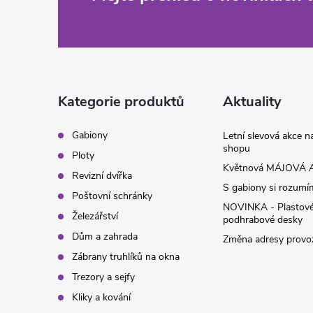
Z
á
p
a
Kategorie produktů
Aktuality
t
Gabiony
Letní slevová akce 
shopu
Ploty
í
Květnová MÁJOVÁ A
Revizní dvířka
S gabiony si rozumíme
Poštovní schránky
NOVINKA - Plastov
Železářství
podhrabové desky
Dům a zahrada
Změna adresy provoz
Zábrany truhlíků na okna
Trezory a sejfy
Kliky a kování