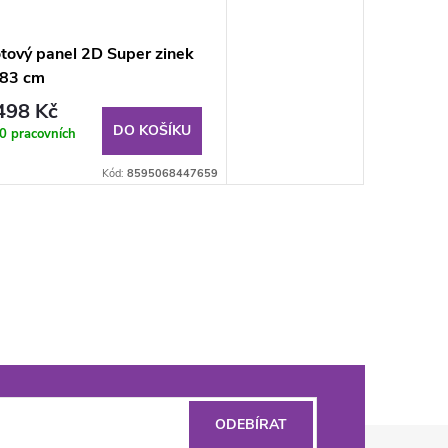
tový panel 2D Super zinek
183 cm
498 Kč
DO KOŠÍKU
0 pracovních
ů
Kód:
8595068447659
ODEBÍRAT