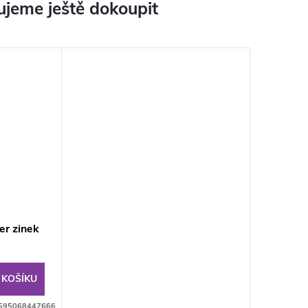
jeme ještě dokoupit
er zinek
 KOŠÍKU
595068447666