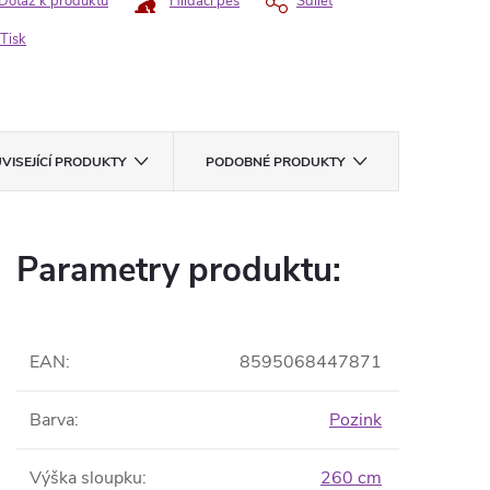
Dotaz k produktu
Hlídací pes
Sdílet
Tisk
VISEJÍCÍ PRODUKTY
PODOBNÉ PRODUKTY
Parametry produktu:
EAN
:
8595068447871
Barva
:
Pozink
Výška sloupku
:
260 cm