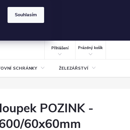
⏰ | Kód:
LÉTO2026
Souhlasím
izace gabionů - inspirujte se!
Kalkulačka gabionu 10x10 cm
CZK
NÁKUPNÍ
KOŠÍK
Prázdný košík
Přihlášení
TOVNÍ SCHRÁNKY
ŽELEZÁŘSTVÍ
TREZOR
loupek POZINK -
600/60x60mm