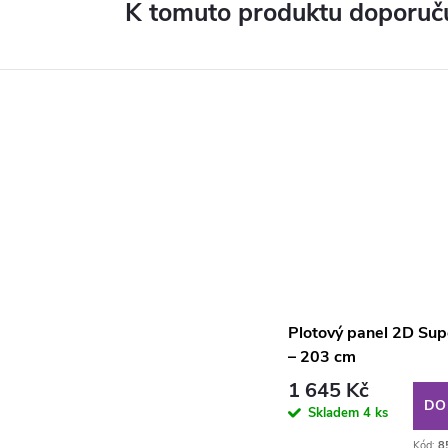
K tomuto produktu doporuču
Plotový panel 2D Sup
– 203 cm
1 645 Kč
DO
Skladem
4 ks
Kód:
8