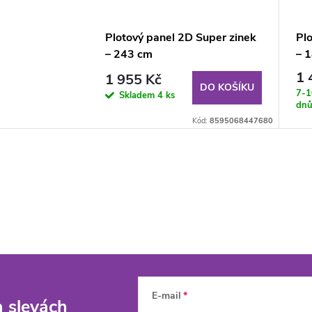
Plotový panel 2D Super zinek
Plo
– 243 cm
– 
1 
1 955 Kč
DO KOŠÍKU
7-1
Skladem
4 ks
dn
Kód:
8595068447680
E-mail
a slevách