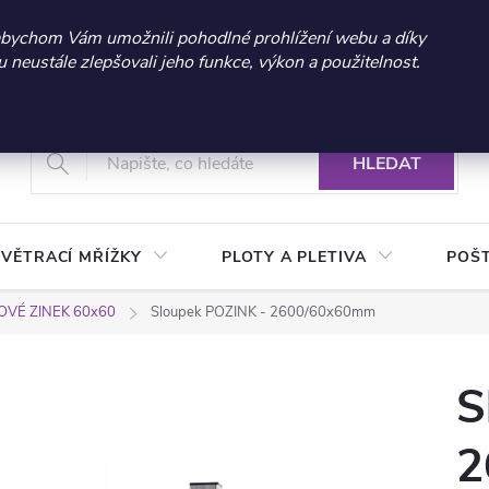
 sleva 300 Kč při nákupu nad 3.000 Kč | Platnost do 21.9.2026 
abychom Vám umožnili pohodlné prohlížení webu a díky
neustále zlepšovali jeho funkce, výkon a použitelnost.
+420 604 269 200
Vrácení a reklamace zboží
Podmínky ochrany osobních údajů
Real
HLEDAT
VĚTRACÍ MŘÍŽKY
PLOTY A PLETIVA
POŠ
VÉ ZINEK 60x60
Sloupek POZINK - 2600/60x60mm
S
2