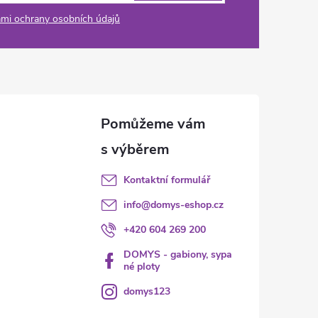
mi ochrany osobních údajů
Kontaktní formulář
info
@
domys-eshop.cz
+420 604 269 200
DOMYS - gabiony, sypa
né ploty
domys123