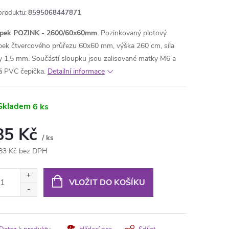
produktu:
8595068447871
upek POZINK - 2600/60x60mm
: Pozinkovaný plotový
pek čtvercového průřezu 60x60 mm, výška 260 cm, síla
y 1,5 mm. Součástí sloupku jsou zalisované matky M6 a
á PVC čepička.
Detailní informace
Skladem
6 ks
85 Kč
/ ks
83 Kč bez DPH
ná
:
VLOŽIT DO KOŠÍKU