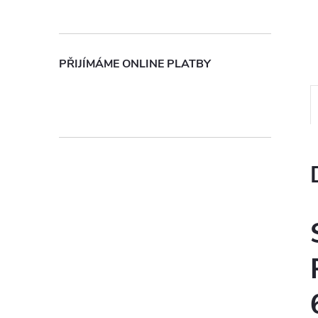
n
e
PŘIJÍMÁME ONLINE PLATBY
l