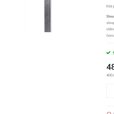
Kód 
Slo
slou
stěn
čern
4
400,
Měr
cena