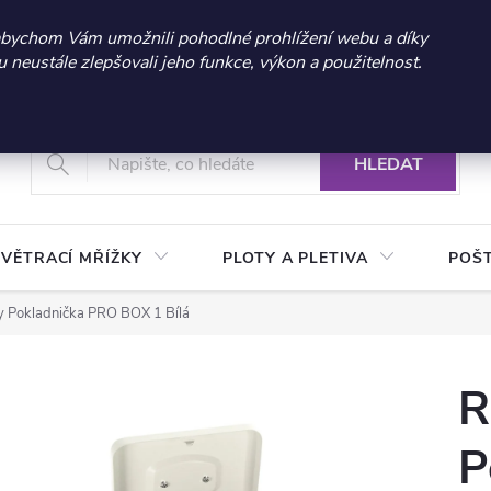
 sleva 300 Kč při nákupu nad 3.000 Kč | Platnost do 21.9.2026 
abychom Vám umožnili pohodlné prohlížení webu a díky
neustále zlepšovali jeho funkce, výkon a použitelnost.
+420 604 269 200
Vrácení a reklamace zboží
Podmínky ochrany osobních údajů
Real
HLEDAT
VĚTRACÍ MŘÍŽKY
PLOTY A PLETIVA
POŠ
ty Pokladnička PRO BOX 1 Bílá
R
P