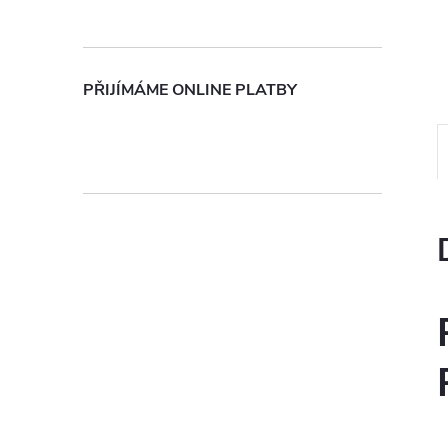
n
e
PŘIJÍMÁME ONLINE PLATBY
l