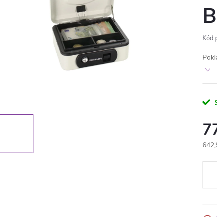
B
Kód 
Pokl
7
642,
Měr
cena