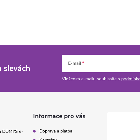
E-mail
a slevách
Vložením e-mailu souhlasíte s
podmínka
Informace pro vás
Doprava a platba
na DOMYS e-