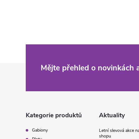
Z
Mějte přehled o novinkách
á
p
a
Kategorie produktů
Aktuality
t
Gabiony
Letní slevová akce 
shopu