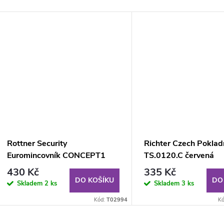
Rottner Security
Richter Czech Poklad
Euromincovník CONCEPT1
TS.0120.C červená
modrá
430 Kč
335 Kč
DO KOŠÍKU
DO
Skladem
2 ks
Skladem
3 ks
Kód:
T02994
K