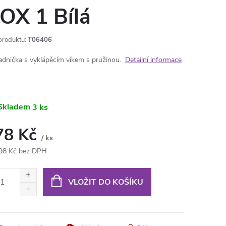
OX 1 Bílá
produktu:
T06406
adnička s vyklápěcím víkem s pružinou.
Detailní informace
Skladem
3 ks
78 Kč
/ ks
98 Kč bez DPH
ná
:
VLOŽIT DO KOŠÍKU