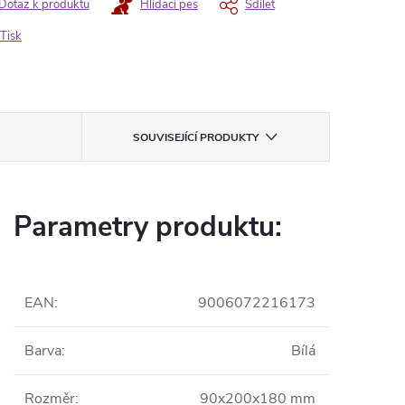
Dotaz k produktu
Hlídací pes
Sdílet
Tisk
SOUVISEJÍCÍ PRODUKTY
Parametry produktu:
EAN
:
9006072216173
Barva
:
Bílá
Rozměr
:
90x200x180 mm