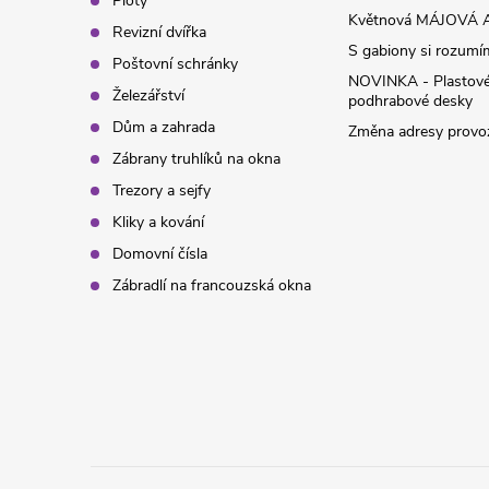
Ploty
í
Květnová MÁJOVÁ A
Revizní dvířka
S gabiony si rozumíme
Poštovní schránky
NOVINKA - Plastov
Železářství
podhrabové desky
Dům a zahrada
Změna adresy provoz
Zábrany truhlíků na okna
Trezory a sejfy
Kliky a kování
Domovní čísla
Zábradlí na francouzská okna