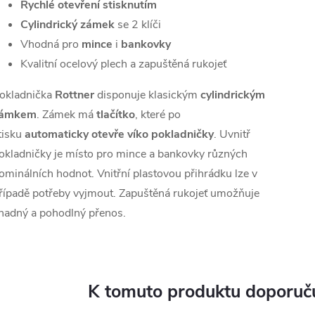
Rychlé otevření stisknutím
Cylindrický zámek
se 2 klíči
Vhodná pro
mince
i
bankovky
Kvalitní ocelový plech a zapuštěná rukojeť
okladnička
Rottner
disponuje klasickým
cylindrickým
ámkem
. Zámek má
tlačítko
, které po
tisku
automaticky otevře víko pokladničky
. Uvnitř
okladničky je místo pro mince a bankovky různých
ominálních hodnot. Vnitřní plastovou přihrádku lze v
řípadě potřeby vyjmout. Zapuštěná rukojeť umožňuje
nadný a pohodlný přenos.
K tomuto produktu doporuču