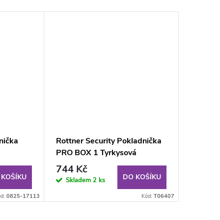
nička
Rottner Security Pokladnička
PRO BOX 1 Tyrkysová
744 Kč
 KOŠÍKU
DO KOŠÍKU
Skladem
2 ks
ód:
0825-17113
Kód:
T06407