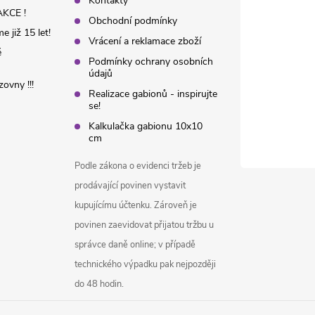
Kontakty
KCE !
Obchodní podmínky
 již 15 let!
Vrácení a reklamace zboží
é
Podmínky ochrany osobních
údajů
ovny !!!
Realizace gabionů - inspirujte
se!
Kalkulačka gabionu 10x10
cm
Podle zákona o evidenci tržeb je
prodávající povinen vystavit
kupujícímu účtenku. Zároveň je
povinen zaevidovat přijatou tržbu u
správce daně online; v případě
technického výpadku pak nejpozději
do 48 hodin.