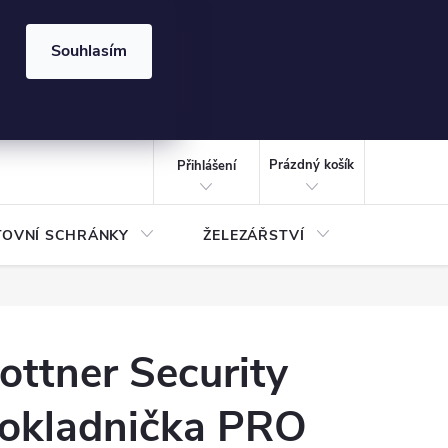
⏰ | Kód:
LÉTO2026
Souhlasím
izace gabionů - inspirujte se!
Kalkulačka gabionu 10x10 cm
CZK
NÁKUPNÍ
KOŠÍK
Prázdný košík
Přihlášení
TOVNÍ SCHRÁNKY
ŽELEZÁŘSTVÍ
TREZOR
ottner Security
okladnička PRO