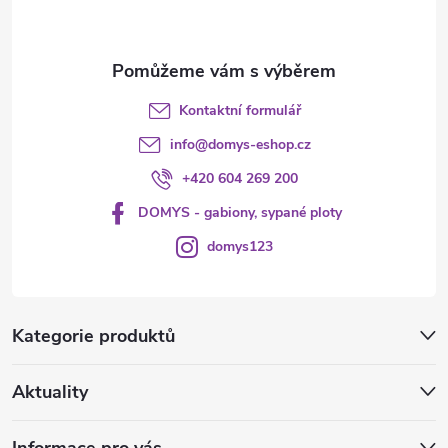
í
Kontaktní formulář
info
@
domys-eshop.cz
+420 604 269 200
DOMYS - gabiony, sypané ploty
domys123
Kategorie produktů
Aktuality