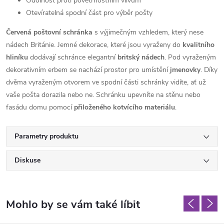
Odolnost proti povětrnostním vlivům
Otevíratelná spodní část pro výběr pošty
Červená poštovní schránka
s výjimečným vzhledem, který nese
nádech Británie. Jemné dekorace, které jsou vyraženy do
kvalitního
hliníku
dodávají schránce elegantní
britský nádech
. Pod vyraženým
dekorativním erbem se nachází prostor pro umístění
jmenovky
. Díky
dvěma vyraženým otvorem ve spodní části schránky vidíte, ať už
vaše pošta dorazila nebo ne. Schránku upevníte na stěnu nebo
fasádu domu pomocí
přiloženého kotvícího materiálu
.
Parametry produktu
Diskuse