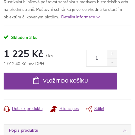
Rustikální hliníková poštovní schránka s motivem historického erbu
na přední straně. Poštovní schránka je velice vhodná ke starším
objektům či kovaným plotům.
Detailní informace
Skladem
3 ks
1 225 Kč
/ ks
1 012,40 Kč bez DPH
Měrná
cena:
VLOŽIT DO KOŠÍKU
Dotaz k produktu
Hlídací pes
Sdílet
Popis produktu