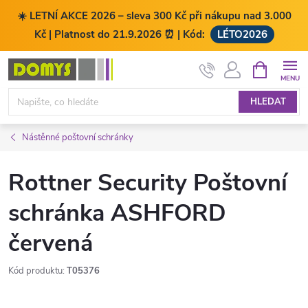
☀️ LETNÍ AKCE 2026 – sleva 300 Kč při nákupu nad 3.000
Kč | Platnost do 21.9.2026 ⏰ | Kód:
LÉTO2026
Přejít
NÁKUPNÍ
KOŠÍK
na
obsah
HLEDAT
Nástěnné poštovní schránky
Rottner Security Poštovní
schránka ASHFORD
červená
Kód produktu:
T05376