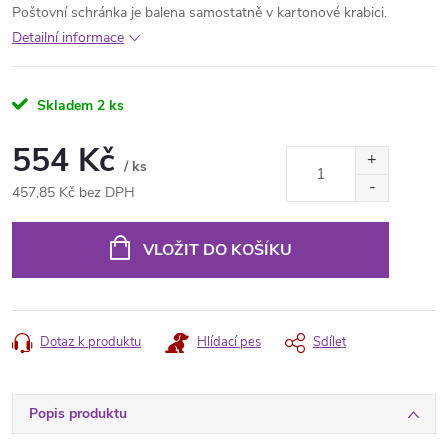
Poštovní schránka je balena samostatně v kartonové krabici.
Detailní informace
Skladem
2 ks
554 Kč
/ ks
457,85 Kč bez DPH
Měrná
cena:
VLOŽIT DO KOŠÍKU
Dotaz k produktu
Hlídací pes
Sdílet
Popis produktu