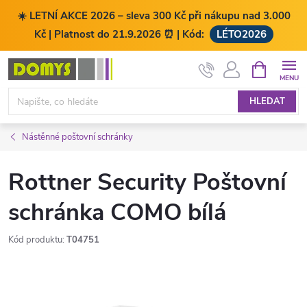
☀️ LETNÍ AKCE 2026 – sleva 300 Kč při nákupu nad 3.000
Kč | Platnost do 21.9.2026 ⏰ | Kód:
LÉTO2026
Přejít
NÁKUPNÍ
KOŠÍK
na
obsah
HLEDAT
Nástěnné poštovní schránky
Rottner Security Poštovní
schránka COMO bílá
Kód produktu:
T04751