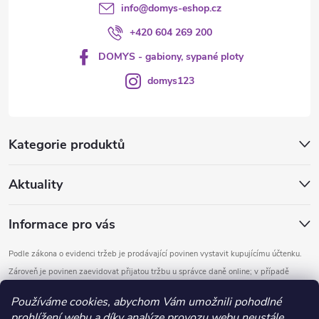
info
@
domys-eshop.cz
+420 604 269 200
DOMYS - gabiony, sypané ploty
domys123
Kategorie produktů
Aktuality
Informace pro vás
Podle zákona o evidenci tržeb je prodávající povinen vystavit kupujícímu účtenku.
Zároveň je povinen zaevidovat přijatou tržbu u správce daně online; v případě
technického výpadku pak nejpozději do 48 hodin.
Používáme cookies, abychom Vám umožnili pohodlné
prohlížení webu a díky analýze provozu webu neustále