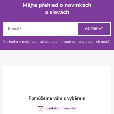
Mějte přehled o novinkách
a slevách
Z
á
E-mail
ODEBÍRAT
p
Vložením e-mailu souhlasíte s
podmínkami ochrany osobních údajů
a
t
í
Kontaktní formulář