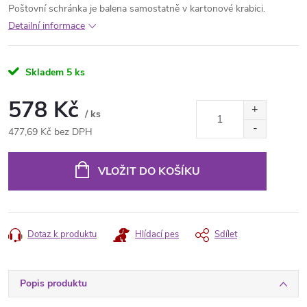
Poštovní schránka je balena samostatně v kartonové krabici.
Detailní informace
Skladem
5 ks
578 Kč
/ ks
477,69 Kč bez DPH
Měrná
cena:
VLOŽIT DO KOŠÍKU
Dotaz k produktu
Hlídací pes
Sdílet
Popis produktu