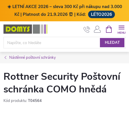
☀️ LETNÍ AKCE 2026 – sleva 300 Kč při nákupu nad 3.000
Kč | Platnost do 21.9.2026 ⏰ | Kód:
LÉTO2026
Přejít
NÁKUPNÍ
KOŠÍK
na
obsah
HLEDAT
Nástěnné poštovní schránky
Rottner Security Poštovní
schránka COMO hnědá
Kód produktu:
T04564