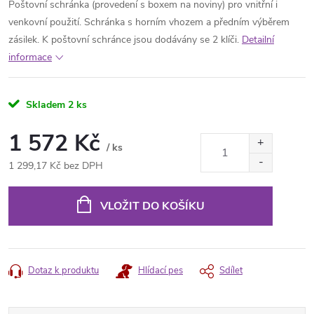
Poštovní schránka (provedení s boxem na noviny) pro vnitřní i
venkovní použití. Schránka s horním vhozem a předním výběrem
zásilek. K poštovní schránce jsou dodávány se 2 klíči.
Detailní
informace
Skladem
2 ks
1 572 Kč
/ ks
1 299,17 Kč bez DPH
Měrná
cena:
VLOŽIT DO KOŠÍKU
Dotaz k produktu
Hlídací pes
Sdílet