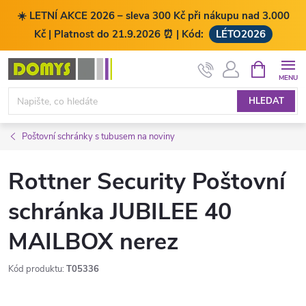
☀️ LETNÍ AKCE 2026 – sleva 300 Kč při nákupu nad 3.000
Kč | Platnost do 21.9.2026 ⏰ | Kód:
LÉTO2026
Přejít
NÁKUPNÍ
KOŠÍK
na
obsah
HLEDAT
Poštovní schránky s tubusem na noviny
Rottner Security Poštovní
schránka JUBILEE 40
MAILBOX nerez
Kód produktu:
T05336