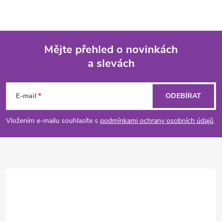
Mějte přehled o novinkách
a slevách
Z
á
E-mail
ODEBÍRAT
p
Vložením e-mailu souhlasíte s
podmínkami ochrany osobních údajů
a
t
í