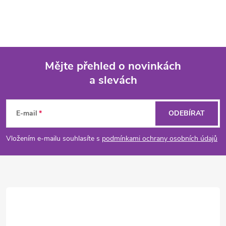
Mějte přehled o novinkách
a slevách
Z
á
E-mail
ODEBÍRAT
p
Vložením e-mailu souhlasíte s
podmínkami ochrany osobních údajů
a
t
í