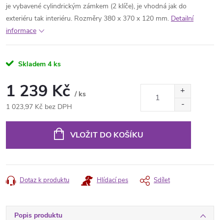
je vybavené cylindrickým zámkem (2 klíče), je vhodná jak do
exteriéru tak interiéru. Rozměry 380 x 370 x 120 mm.
Detailní
informace
Skladem
4 ks
1 239 Kč
/ ks
1 023,97 Kč bez DPH
Měrná
cena:
VLOŽIT DO KOŠÍKU
Dotaz k produktu
Hlídací pes
Sdílet
Popis produktu