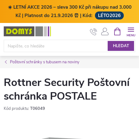
☀️ LETNÍ AKCE 2026 – sleva 300 Kč při nákupu nad 3.000
Kč | Platnost do 21.9.2026 ⏰ | Kód:
LÉTO2026
Přejít
NÁKUPNÍ
KOŠÍK
na
obsah
HLEDAT
Poštovní schránky s tubusem na noviny
Rottner Security Poštovní
schránka POSTALE
Kód produktu:
T06049