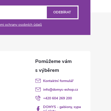
ODEBÍRAT
mi ochrany osobních údajů
Kontaktní formulář
info
@
domys-eshop.cz
+420 604 269 200
DOMYS - gabiony, sypa