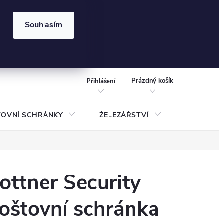
⏰ | Kód:
LÉTO2026
Souhlasím
izace gabionů - inspirujte se!
Kalkulačka gabionu 10x10 cm
CZK
NÁKUPNÍ
KOŠÍK
Prázdný košík
Přihlášení
TOVNÍ SCHRÁNKY
ŽELEZÁŘSTVÍ
TREZOR
ottner Security
oštovní schránka