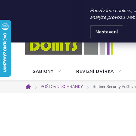
☀️ LETNÍ AKCE 2026 –
Používáme cookies, 
analýze provozu webu 
Přejít
Doprava a platba
Kontakty
Obchodní podmínky
na
Nastavení
obsah
GABIONY
REVIZNÍ DVÍŘKA
POŠTOVNÍ SCHRÁNKY
Rottner Security Poštovn
Domů
P
o