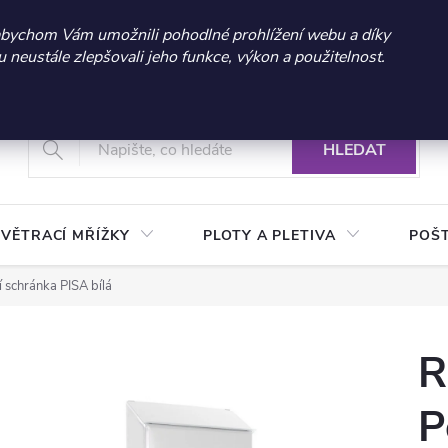
 sleva 300 Kč při nákupu nad 3.000 Kč | Platnost do 21.9.2026 
abychom Vám umožnili pohodlné prohlížení webu a díky
neustále zlepšovali jeho funkce, výkon a použitelnost.
+420 604 269 200
Vrácení a reklamace zboží
Podmínky ochrany osobních údajů
Real
HLEDAT
VĚTRACÍ MŘÍŽKY
PLOTY A PLETIVA
POŠ
í schránka PISA bílá
R
P