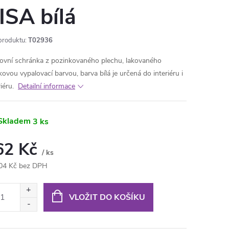
ISA bílá
produktu:
T02936
ovní schránka z pozinkovaného plechu, lakovaného
kovou vypalovací barvou, barva bílá je určená do interiéru i
riéru.
Detailní informace
Skladem
3 ks
62 Kč
/ ks
04 Kč bez DPH
ná
:
VLOŽIT DO KOŠÍKU