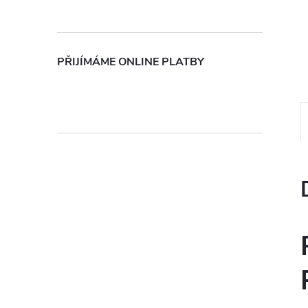
n
e
PŘIJÍMÁME ONLINE PLATBY
l