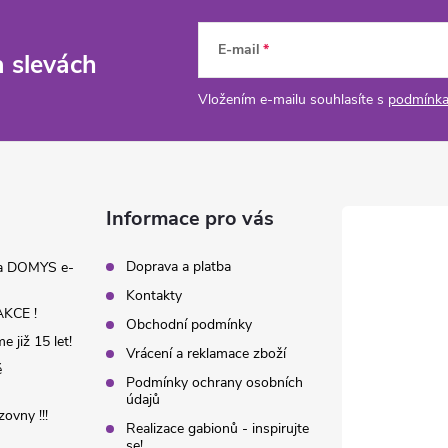
E-mail
a slevách
Vložením e-mailu souhlasíte s
podmínka
Informace pro vás
Doprava a platba
na DOMYS e-
Kontakty
KCE !
Obchodní podmínky
 již 15 let!
Vrácení a reklamace zboží
é
Podmínky ochrany osobních
údajů
ovny !!!
Realizace gabionů - inspirujte
se!