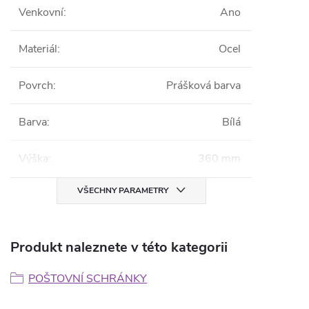
Venkovní
:
Ano
Materiál
:
Ocel
Povrch
:
Prášková barva
Barva
:
Bílá
Výška
:
360 mm
VŠECHNY PARAMETRY
Produkt naleznete v této kategorii
POŠTOVNÍ SCHRÁNKY