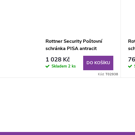
Rottner Security Poštovní
Rot
schránka PISA antracit
sch
1 028 Kč
76
DO KOŠÍKU
Skladem
2 ks
Kód:
T02938