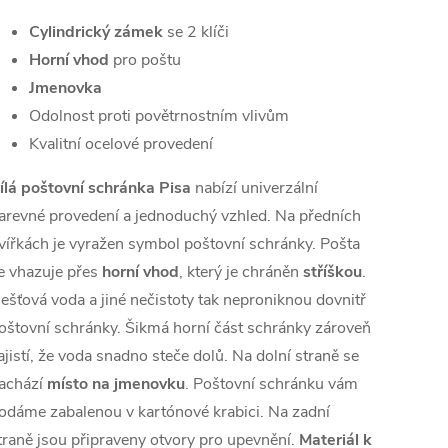
Cylindrický zámek
se 2 klíči
Horní vhod
pro poštu
Jmenovka
Odolnost proti povětrnostním vlivům
Kvalitní ocelové provedení
ílá poštovní schránka Pisa
nabízí univerzální
arevné provedení a jednoduchý vzhled. Na předních
vířkách je vyražen symbol poštovní schránky. Pošta
e vhazuje přes
horní vhod
, který je chráněn
stříškou
.
ešťová voda a jiné nečistoty tak neproniknou dovnitř
oštovní schránky. Šikmá horní část schránky zároveň
ajistí, že voda snadno steče dolů. Na dolní straně se
achází
místo na jmenovku
. Poštovní schránku vám
odáme zabalenou v kartónové krabici. Na zadní
traně jsou připraveny otvory pro upevnění.
Materiál k