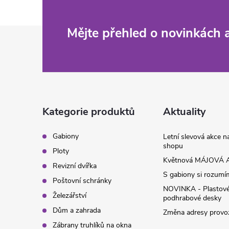
Z
Mějte přehled o novinkách
á
p
a
Kategorie produktů
Aktuality
t
Gabiony
Letní slevová akce 
shopu
Ploty
í
Květnová MÁJOVÁ A
Revizní dvířka
S gabiony si rozumíme
Poštovní schránky
NOVINKA - Plastov
Železářství
podhrabové desky
Dům a zahrada
Změna adresy provoz
Zábrany truhlíků na okna