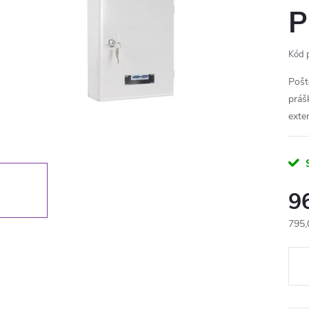
P
Kód 
Pošt
práš
exte
9
795,
Měr
cena