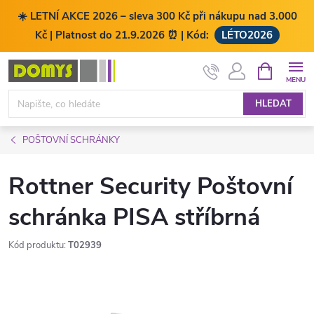
☀️ LETNÍ AKCE 2026 – sleva 300 Kč při nákupu nad 3.000
Kč | Platnost do 21.9.2026 ⏰ | Kód:
LÉTO2026
Přejít
NÁKUPNÍ
KOŠÍK
na
obsah
HLEDAT
POŠTOVNÍ SCHRÁNKY
Rottner Security Poštovní
schránka PISA stříbrná
Kód produktu:
T02939