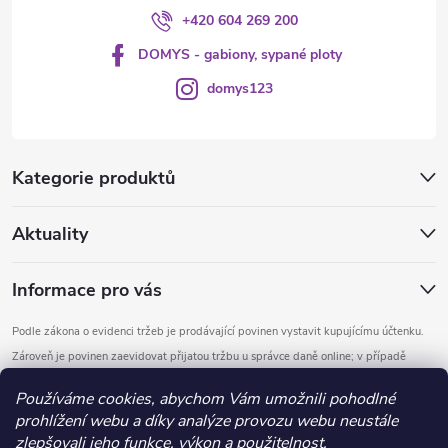
+420 604 269 200
DOMYS - gabiony, sypané ploty
domys123
Kategorie produktů
Aktuality
Informace pro vás
Podle zákona o evidenci tržeb je prodávající povinen vystavit kupujícímu účtenku.
Zároveň je povinen zaevidovat přijatou tržbu u správce daně online; v případě
technického výpadku pak nejpozději do 48 hodin.
Používáme cookies, abychom Vám umožnili pohodlné
prohlížení webu a díky analýze provozu webu neustále
Copyright 2026
DOMYS
. Všechna práva vyhrazena.
Upravit nastavení
zlepšovali jeho funkce, výkon a použitelnost.