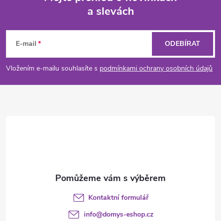
a slevách
Z
á
E-mail
ODEBÍRAT
p
Vložením e-mailu souhlasíte s
podmínkami ochrany osobních údajů
a
t
í
Kontaktní formulář
info
@
domys-eshop.cz