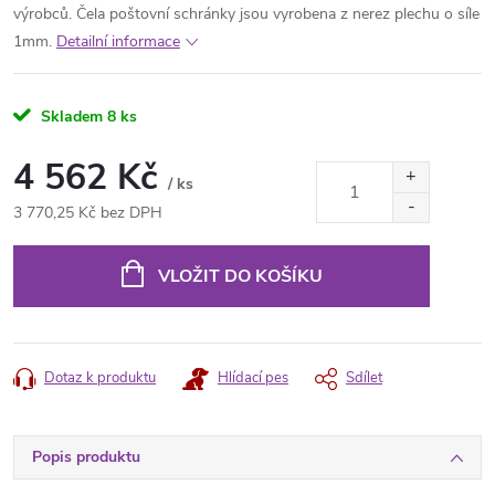
výrobců. Čela poštovní schránky jsou vyrobena z nerez plechu o síle
1mm.
Detailní informace
Skladem
8 ks
4 562 Kč
/ ks
3 770,25 Kč bez DPH
Měrná
cena:
VLOŽIT DO KOŠÍKU
Dotaz k produktu
Hlídací pes
Sdílet
Popis produktu