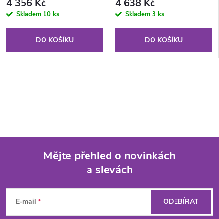
4 356 Kč
4 638 Kč
Skladem
10 ks
Skladem
3 ks
DO KOŠÍKU
DO KOŠÍKU
Mějte přehled o novinkách
a slevách
Z
á
E-mail
ODEBÍRAT