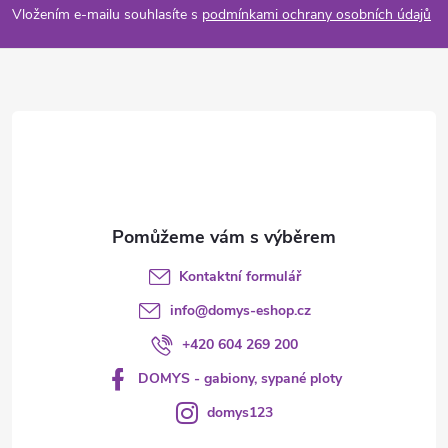
p
Vložením e-mailu souhlasíte s
podmínkami ochrany osobních údajů
a
t
í
Kontaktní formulář
info
@
domys-eshop.cz
+420 604 269 200
DOMYS - gabiony, sypané ploty
domys123