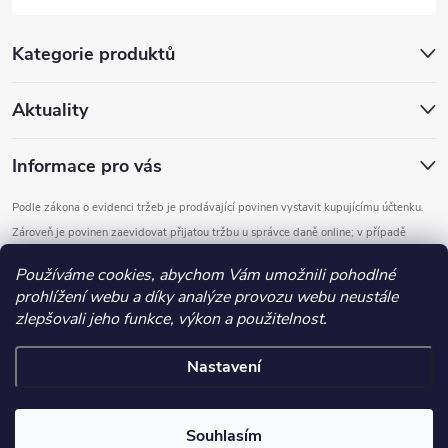
Kategorie produktů
Aktuality
Informace pro vás
Podle zákona o evidenci tržeb je prodávající povinen vystavit kupujícímu účtenku.
Zároveň je povinen zaevidovat přijatou tržbu u správce daně online; v případě
technického výpadku pak nejpozději do 48 hodin.
Používáme cookies, abychom Vám umožnili pohodlné
prohlížení webu a díky analýze provozu webu neustále
Copyright 2026
DOMYS
. Všechna práva vyhrazena.
Upravit nastavení
zlepšovali jeho funkce, výkon a použitelnost.
cookies
Nastavení
Vytvořil Shoptet
.detail-parameters img, .basic-description img, .extended-description
Souhlasím