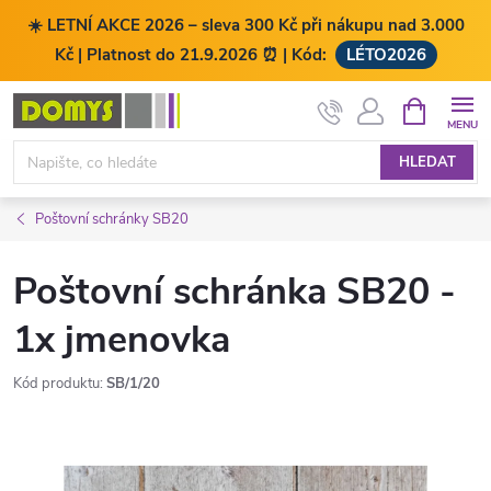
☀️ LETNÍ AKCE 2026 – sleva 300 Kč při nákupu nad 3.000
Kč | Platnost do 21.9.2026 ⏰ | Kód:
LÉTO2026
Přejít
NÁKUPNÍ
KOŠÍK
na
obsah
HLEDAT
Poštovní schránky SB20
Poštovní schránka SB20 -
1x jmenovka
Kód produktu:
SB/1/20