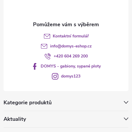
í
Kontaktní formulář
info
@
domys-eshop.cz
+420 604 269 200
DOMYS - gabiony, sypané ploty
domys123
Kategorie produktů
Aktuality