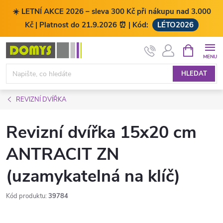
☀️ LETNÍ AKCE 2026 – sleva 300 Kč při nákupu nad 3.000
Kč | Platnost do 21.9.2026 ⏰ | Kód:
LÉTO2026
Přejít
NÁKUPNÍ
KOŠÍK
na
obsah
HLEDAT
REVIZNÍ DVÍŘKA
Revizní dvířka 15x20 cm
ANTRACIT ZN
(uzamykatelná na klíč)
Kód produktu:
39784