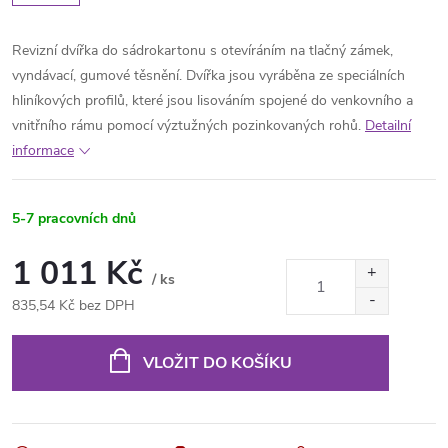
Revizní dvířka do sádrokartonu s otevíráním na tlačný zámek,
vyndávací, gumové těsnění. Dvířka jsou vyráběna ze speciálních
hliníkových profilů
, které jsou lisováním spojené do venkovního a
vnitřního rámu pomocí výztužných pozinkovaných rohů.
Detailní
informace
5-7 pracovních dnů
1 011 Kč
/ ks
835,54 Kč bez DPH
Měrná
cena:
VLOŽIT DO KOŠÍKU