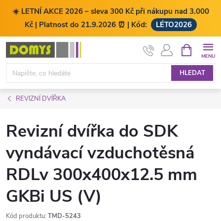
☀️ LETNÍ AKCE 2026 – sleva 300 Kč při nákupu nad 3.000
Kč | Platnost do 21.9.2026 ⏰ | Kód:
LÉTO2026
Přejít
NÁKUPNÍ
KOŠÍK
na
obsah
HLEDAT
REVIZNÍ DVÍŘKA
Revizní dvířka do SDK
vyndávací vzduchotěsná
RDLv 300x400x12.5 mm
GKBi US (V)
Kód produktu:
TMD-5243