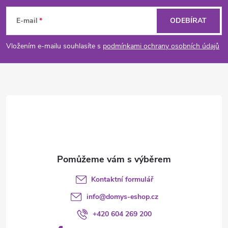
á
E-mail
ODEBÍRAT
p
Vložením e-mailu souhlasíte s
podmínkami ochrany osobních údajů
a
t
í
Kontaktní formulář
info
@
domys-eshop.cz
+420 604 269 200