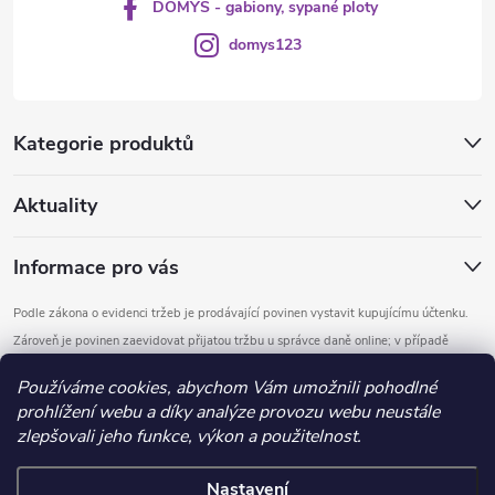
DOMYS - gabiony, sypané ploty
domys123
Kategorie produktů
Aktuality
Informace pro vás
Podle zákona o evidenci tržeb je prodávající povinen vystavit kupujícímu účtenku.
Zároveň je povinen zaevidovat přijatou tržbu u správce daně online; v případě
technického výpadku pak nejpozději do 48 hodin.
Používáme cookies, abychom Vám umožnili pohodlné
prohlížení webu a díky analýze provozu webu neustále
Copyright 2026
DOMYS
. Všechna práva vyhrazena.
Upravit nastavení
zlepšovali jeho funkce, výkon a použitelnost.
cookies
Nastavení