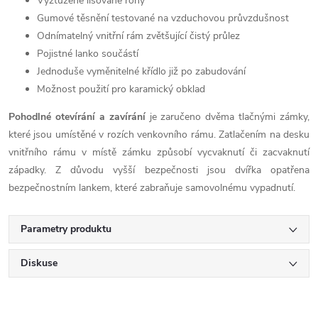
Vyztužené lisované rohy
Gumové těsnění testované na vzduchovou průvzdušnost
Odnímatelný vnitřní rám zvětšující čistý průlez
Pojistné lanko součástí
Jednoduše vyměnitelné křídlo již po zabudování
Možnost použití pro karamický obklad
Pohodlné otevírání a zavírání
je zaručeno dvěma tlačnými zámky,
které jsou umístěné v rozích venkovního rámu. Zatlačením na desku
vnitřního rámu v místě zámku způsobí vycvaknutí či zacvaknutí
západky. Z důvodu vyšší bezpečnosti jsou dvířka
opatřena
bezpečnostním lankem, které zabraňuje samovolnému vypadnutí.
Parametry produktu
Diskuse