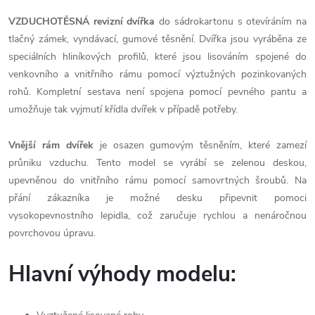
VZDUCHOTĚSNÁ revizní dvířka
do sádrokartonu s otevíráním na
tlačný zámek, vyndávací, gumové těsnění. Dvířka jsou vyráběna ze
speciálních hliníkových profilů, které jsou lisováním spojené do
venkovního a vnitřního rámu pomocí výztužných pozinkovaných
rohů. Kompletní sestava není spojena pomocí pevného pantu a
umožňuje tak vyjmutí křídla dvířek v případě potřeby.
Vnější rám dvířek
je osazen gumovým těsněním, které zamezí
průniku vzduchu. Tento model se vyrábí se zelenou deskou,
upevněnou do vnitřního rámu pomocí samovrtných šroubů. Na
přání zákazníka je možné desku připevnit pomoci
vysokopevnostního lepidla, což zaručuje rychlou a nenáročnou
povrchovou úpravu.
Hlavní výhody modelu: