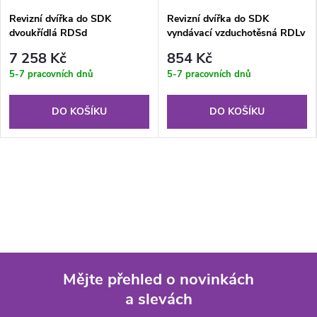
Revizní dvířka do SDK
Revizní dvířka do SDK
dvoukřídlá RDSd
vyndávací vzduchotěsná RDLv
1400x800x12,5 mm GKBi US
200x300x12.5 mm GKBi US
7 258 Kč
854 Kč
(V)
5-7 pracovních dnů
5-7 pracovních dnů
DO KOŠÍKU
DO KOŠÍKU
Mějte přehled o novinkách
a slevách
Z