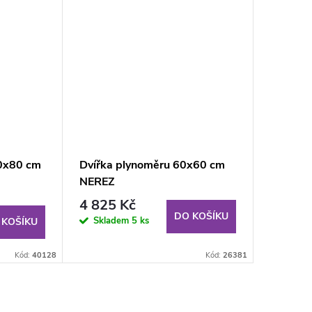
20x80 cm
Dvířka plynoměru 60x60 cm
NEREZ
4 825 Kč
DO KOŠÍKU
Skladem
5 ks
 KOŠÍKU
Kód:
40128
Kód:
26381