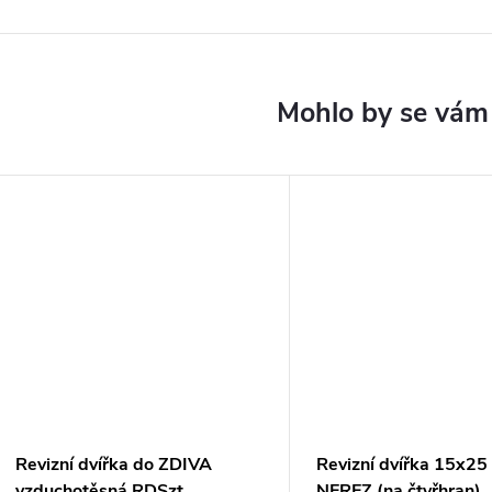
Revizní dvířka do ZDIVA
Revizní dvířka 15x25
vzduchotěsná RDSzt
NEREZ (na čtyřhran)