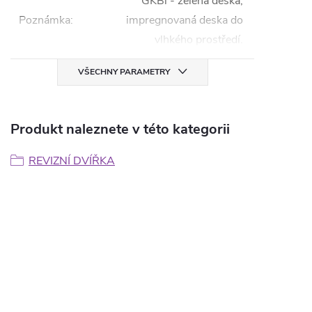
GKBi - zelená deska,
Poznámka
:
impregnovaná deska do
vlhkého prostředí.
VŠECHNY PARAMETRY
Produkt naleznete v této kategorii
REVIZNÍ DVÍŘKA