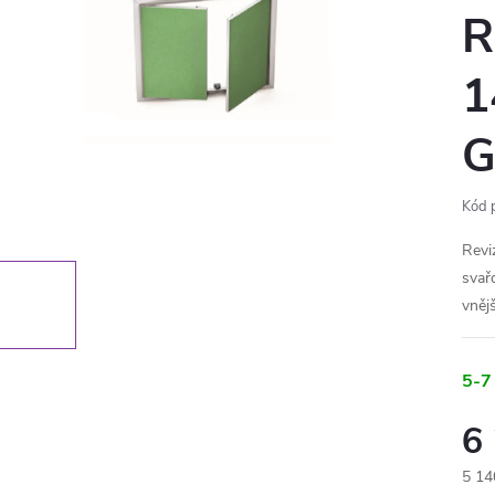
R
1
G
Kód 
Reviz
svař
vněj
5-7
6
5 14