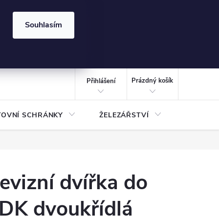
⏰ | Kód:
LÉTO2026
Souhlasím
izace gabionů - inspirujte se!
Kalkulačka gabionu 10x10 cm
CZK
NÁKUPNÍ
KOŠÍK
Prázdný košík
Přihlášení
TOVNÍ SCHRÁNKY
ŽELEZÁŘSTVÍ
TREZOR
evizní dvířka do
DK dvoukřídlá