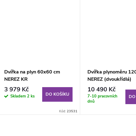
Dvířka na plyn 60x60 cm
Dvířka plynoměru 1
NEREZ KR
NEREZ (dvoukřídlá)
3 979 Kč
10 490 Kč
DO KOŠÍKU
Skladem
2 ks
7-10 pracovních
DO
dnů
Kód:
23531