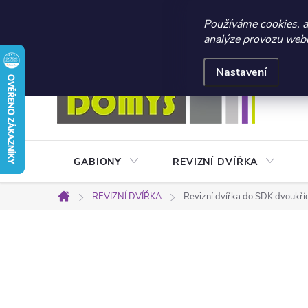
☀️ LETNÍ AKCE 2026 –
Používáme cookies, 
analýze provozu webu 
Přejít
Doprava a platba
Kontakty
Obchodní podmínky
na
Nastavení
obsah
GABIONY
REVIZNÍ DVÍŘKA
REVIZNÍ DVÍŘKA
Revizní dvířka do SDK dvouk
Domů
P
o