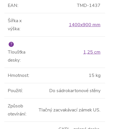
EAN
:
TMD-1437
Šířka x
1400x900 mm
výška
:
?
Tloušťka
1,25 cm
desky
:
Hmotnost
:
15 kg
Použití
:
Do sádrokartonové stěny
Způsob
Tlačný zacvakávací zámek US.
otevírání
: