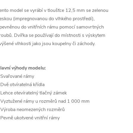
ento model se vyrábí v tloušťce 12,5 mm se zelenou
eskou (impregnovanou do vlhkého prostředí),
pevněnou do vnitřních rámu pomocí samovrtných
roubů. Dvířka se používají do m
ístnosti s výskytem
výšené vlhkosti jako jsou koupelny či záchody.
lavní výhody modelu:
 Svařované rámy
 Dvě otvíratelná křídla
 Lehce otevíratelný tlačný zámek
 Vyztužené rámy u rozměrů nad 1 000 mm
 Výroba neomezených rozměrů
 Pevně ukotvené vnitřní rámy