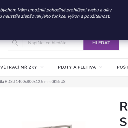
 sleva 300 Kč při nákupu nad 3.000 Kč | Platnost do 21.9.2026 
abychom Vám umožnili pohodlné prohlížení webu a díky
neustále zlepšovali jeho funkce, výkon a použitelnost.
+420 604 269 200
Vrácení a reklamace zboží
Podmínky ochrany osobních údajů
Real
HLEDAT
VĚTRACÍ MŘÍŽKY
PLOTY A PLETIVA
POŠ
řídlá RDSd 1400x900x12,5 mm GKBi US
R
S