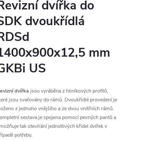
Revizní dvířka do
SDK dvoukřídlá
RDSd
1400x900x12,5 mm
GKBi US
evizní dvířka
jsou vyráběna z hliníkových profilů,
teré jsou svařovány do rámů. Dvoukřídlé provedení je
loženo z jednoho vnějšího a ze dvou vnitřních rámů.
ompletní sestava je spojena pomocí pevných pantů a
možňuje tak otevírání jednotlivých křídel dvířek v
řípadě potřeby.