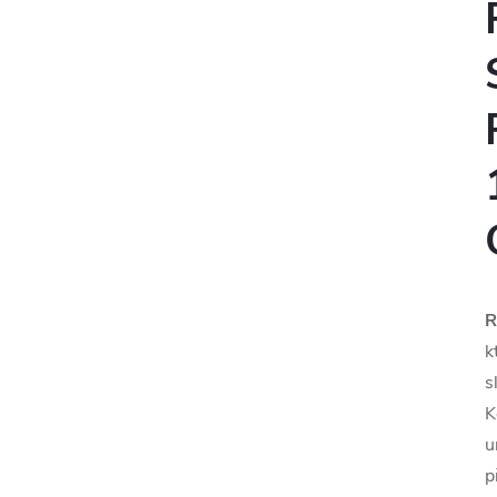
R
k
s
K
u
p