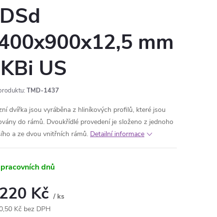
DSd
400x900x12,5 mm
KBi US
produktu:
TMD-1437
ní dvířka jsou vyráběna z hliníkových profilů, které jsou
ovány do rámů. Dvoukřídlé provedení je složeno z jednoho
šího a ze dvou vnitřních rámů.
Detailní informace
 pracovních dnů
 220 Kč
/ ks
0,50 Kč bez DPH