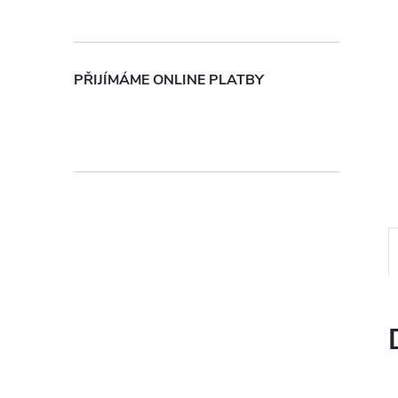
n
e
PŘIJÍMÁME ONLINE PLATBY
l