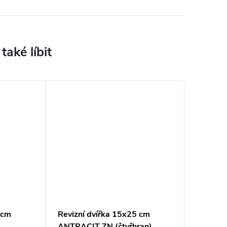
 cm
Revizní dvířka 15x25 cm
ANTRACIT ZN (čtyřhran)