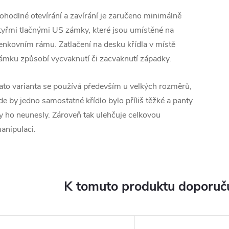
ohodlné otevírání a zavírání je zaručeno minimálně
tyřmi tlačnými US zámky, které jsou umístěné na
enkovním rámu. Zatlačení na desku křídla v místě
ámku způsobí vycvaknutí či zacvaknutí západky.
ato varianta se používá především u velkých rozměrů,
de by jedno
samostatné křídlo bylo příliš těžké a panty
y ho neunesly. Zároveň tak
ulehčuje celkovou
anipulaci.
K tomuto produktu doporuču