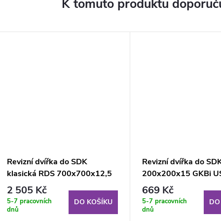
K tomuto produktu doporuču
Revizní dvířka do SDK
Revizní dvířka do SD
klasická RDS 700x700x12,5
200x200x15 GKBi U
mm GKB KL
2 505 Kč
669 Kč
5-7 pracovních
5-7 pracovních
DO KOŠÍKU
DO
dnů
dnů