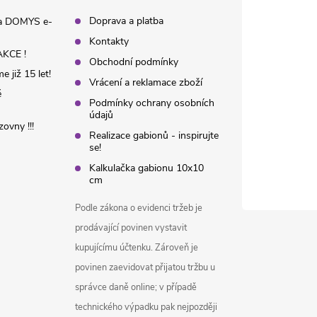
Doprava a platba
na DOMYS e-
Kontakty
KCE !
Obchodní podmínky
 již 15 let!
Vrácení a reklamace zboží
é
Podmínky ochrany osobních
údajů
ovny !!!
Realizace gabionů - inspirujte
se!
Kalkulačka gabionu 10x10
cm
Podle zákona o evidenci tržeb je
prodávající povinen vystavit
kupujícímu účtenku. Zároveň je
povinen zaevidovat přijatou tržbu u
správce daně online; v případě
technického výpadku pak nejpozději