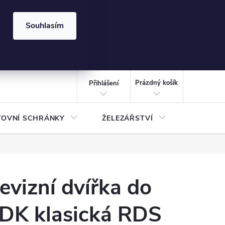
⏰ | Kód:
LÉTO2026
Souhlasím
izace gabionů - inspirujte se!
Kalkulačka gabionu 10x10 cm
CZK
NÁKUPNÍ
KOŠÍK
Prázdný košík
Přihlášení
TOVNÍ SCHRÁNKY
ŽELEZÁŘSTVÍ
TREZOR
evizní dvířka do
DK klasická RDS