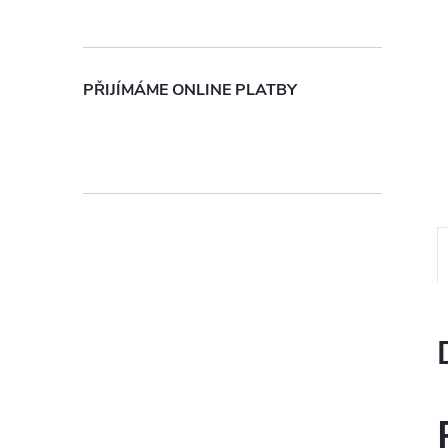
n
e
PŘIJÍMÁME ONLINE PLATBY
l