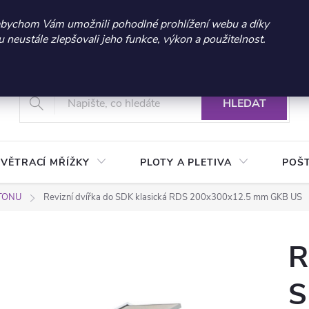
 sleva 300 Kč při nákupu nad 3.000 Kč | Platnost do 21.9.2026 
abychom Vám umožnili pohodlné prohlížení webu a díky
neustále zlepšovali jeho funkce, výkon a použitelnost.
+420 604 269 200
Vrácení a reklamace zboží
Podmínky ochrany osobních údajů
Real
HLEDAT
VĚTRACÍ MŘÍŽKY
PLOTY A PLETIVA
POŠ
RTONU
Revizní dvířka do SDK klasická RDS 200x300x12.5 mm GKB US
R
S