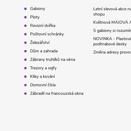
t
Gabiony
Letní slevová akce 
shopu
Ploty
í
Květnová MÁJOVÁ A
Revizní dvířka
S gabiony si rozumíme
Poštovní schránky
NOVINKA - Plastov
Železářství
podhrabové desky
Dům a zahrada
Změna adresy provoz
Zábrany truhlíků na okna
Trezory a sejfy
Kliky a kování
Domovní čísla
Zábradlí na francouzská okna