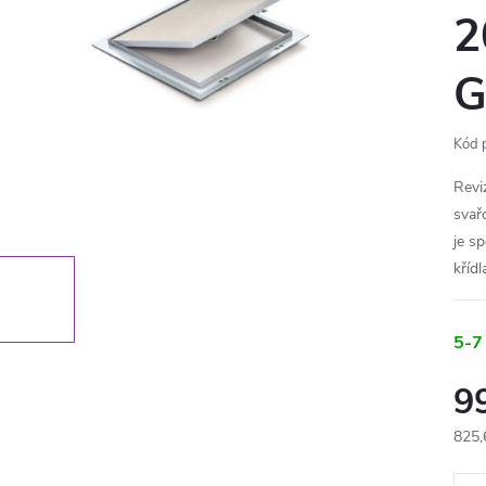
2
G
Kód 
Reviz
svař
je s
křídl
5-7
9
825,
Měr