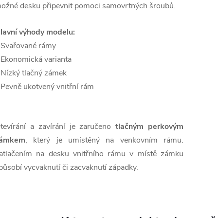
ožné desku připevnit pomoci samovrtných šroubů.
lavní výhody modelu:
 Svařované rámy
 Ekonomická varianta
 Nízký tlačný zámek
 Pevně ukotvený vnitřní rám
tevírání a zavírání je zaručeno
tlačným perkovým
ámkem
, který je umístěný na venkovním rámu.
atlačením na desku vnitřního rámu v místě zámku
působí vycvaknutí či zacvaknutí západky.