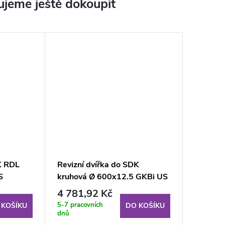
jeme ještě dokoupit
K RDL
Revizní dvířka do SDK
S
kruhová Ø 600x12.5 GKBi US
4 781,92 Kč
5-7 pracovních
 KOŠÍKU
DO KOŠÍKU
dnů