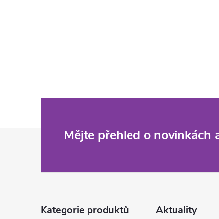
Z
Mějte přehled o novinkách
á
p
a
Kategorie produktů
Aktuality