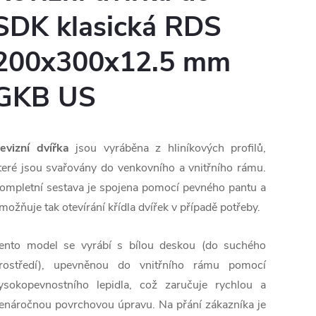
SDK klasická RDS
200x300x12.5 mm
GKB US
evizní dvířka
jsou vyráběna z hliníkových profilů,
teré jsou svařovány do
venkovního a vnitřního rámu.
ompletní sestava je spojena pomocí
pevného pantu a
možňuje tak otevírání křídla dvířek v případě potřeby.
ento model se vyrábí s bílou deskou (do suchého
rostředí)
, upevněnou do vnitřního rámu pomocí
ysokopevnostního
lepidla, což zaručuje rychlou a
enáročnou povrchovou úpravu. Na přání
zákazníka je