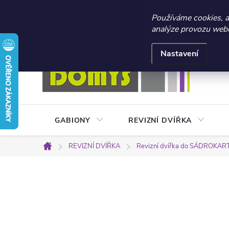
☀️ LETNÍ AKCE 2026 –
Používáme cookies, 
analýze provozu webu 
Přejít
Doprava a platba
Kontakty
Obchodní podmínky
na
Nastavení
obsah
GABIONY
REVIZNÍ DVÍŘKA
REVIZNÍ DVÍŘKA
Revizní dvířka do SÁDROKA
Domů
P
o