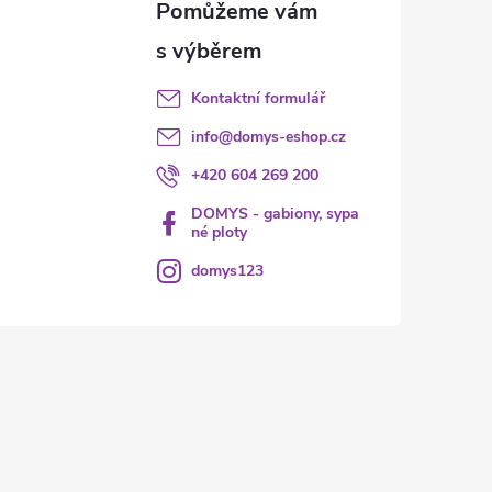
Kontaktní formulář
info
@
domys-eshop.cz
+420 604 269 200
DOMYS - gabiony, sypa
né ploty
domys123