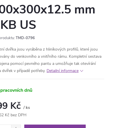
00x300x12.5 mm
KB US
produktu:
TMD-0796
ní dvířka jsou vyráběna z hliníkových profilů, které jsou
ovány do venkovního a vnitřního rámu. Kompletní sestava
pojena pomocí pevného pantu a umožňuje tak otevírání
a dvíř
ek v případě potřeby.
Detailní informace
 pracovních dnů
99 Kč
/ ks
62 Kč bez DPH
ná