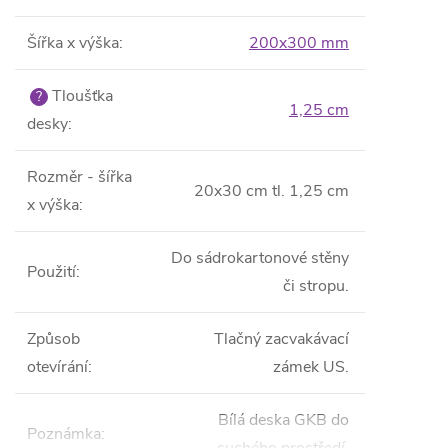
Šířka x výška
:
200x300 mm
Tloušťka
?
1,25 cm
desky
:
Rozměr - šířka
20x30 cm tl. 1,25 cm
x výška
:
Do sádrokartonové stěny
Použití
:
či stropu.
Způsob
Tlačný zacvakávací
otevírání
:
zámek US.
Bílá deska GKB do
Poznámka
: