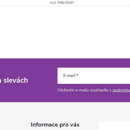
Kód:
TMD-5157
E-mail
a slevách
Vložením e-mailu souhlasíte s
podmínka
Informace pro vás