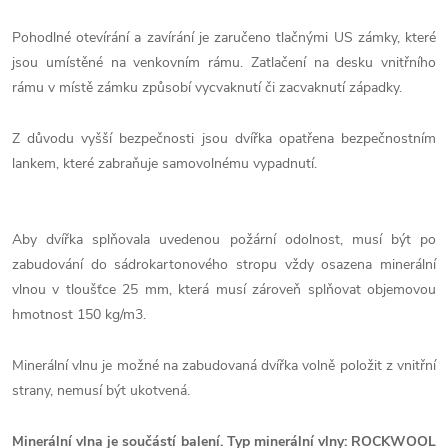
Pohodlné otevírání a zavírání je zaručeno tlačnými US zámky, které
jsou umístěné na venkovním rámu. Zatlačení na desku vnitřního
rámu v místě zámku způsobí vycvaknutí či zacvaknutí západky.
Z důvodu vyšší bezpečnosti jsou dvířka opatřena bezpečnostním
lankem, které zabraňuje samovolnému vypadnutí.
Aby dvířka splňovala uvedenou požární odolnost, musí být po
zabudování do sádrokartonového stropu vždy osazena minerální
vlnou v tloušťce 25 mm, která musí zároveň splňovat objemovou
hmotnost 150 kg/m3.
Minerální vlnu je možné na zabudovaná dvířka volně položit z vnitřní
strany, nemusí být ukotvená.
Minerální vlna je součástí balení. Typ minerální vlny: ROCKWOOL