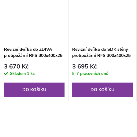
Revizní dvířka do ZDIVA
Revizní dvířka do SDK stěny
protipožární RFS 300x400x25
protipožární RFS 300x400x25
GKF US EI45 zdivo
mm GKF US EI60
3 670 Kč
3 695 Kč
Skladem
1 ks
5-7 pracovních dnů
DO KOŠÍKU
DO KOŠÍKU