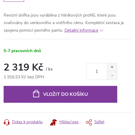
Revizní dvířka jsou vyráběna z hliníkových profilů, které jsou
svařovány do venkovního a vnitřního rámu. Kompletní sestava je
spojena pomocí pevného pantu.
Detailní informace
5-7 pracovních dnů
2 319 Kč
/ ks
1 916,53 Kč bez DPH
Měrná
cena:
VLOŽIT DO KOŠÍKU
Dotaz k produktu
Hlídací pes
Sdílet