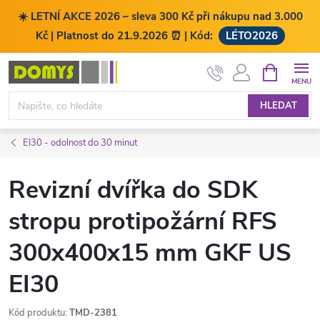
☀️ LETNÍ AKCE 2026 – sleva 300 Kč při nákupu nad 3.000
Kč | Platnost do 21.9.2026 ⏰ | Kód:
LÉTO2026
Přejít
NÁKUPNÍ
KOŠÍK
na
obsah
HLEDAT
EI30 - odolnost do 30 minut
Revizní dvířka do SDK
stropu protipožární RFS
300x400x15 mm GKF US
EI30
Kód produktu:
TMD-2381