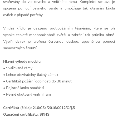
svařovány do venkovního a vnitřního rámu. Kompletní sestava je
spojena pomocí pevného pantu a umožňuje tak otevírání křídla
dvířek v případě potřeby.
Vnitřní křídlo je osazeno protipožárním těsněním, které se při
vysoké teplotě mnohonásobně zvětší a zabrání tak průniku ohně.
Výplň dvířek je
tvořena červenou deskou, upevněnou pomocí
samovrtných šroubů.
Hlavní výhody modelu:
• Svařované rámy
• Lehce otevíratelný tlačný zámek
• Certifikát požární odolnosti do 30 minut
• Pojistné lanko součástí
• Pevně ukotvený vnitřní rám
Certifikát (číslo): 216/C5a/2016/0012/O/§5
Označení certifikátu: SKHS