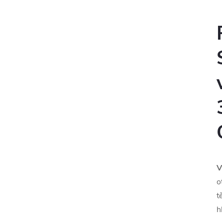
V
o
t
h