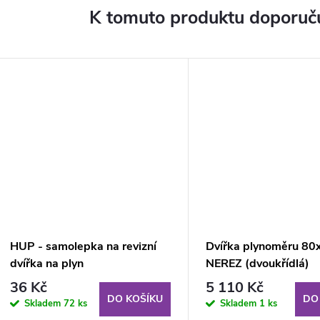
K tomuto produktu doporuču
HUP - samolepka na revizní
Dvířka plynoměru 80
dvířka na plyn
NEREZ (dvoukřídlá)
36 Kč
5 110 Kč
DO KOŠÍKU
DO
Skladem
72 ks
Skladem
1 ks