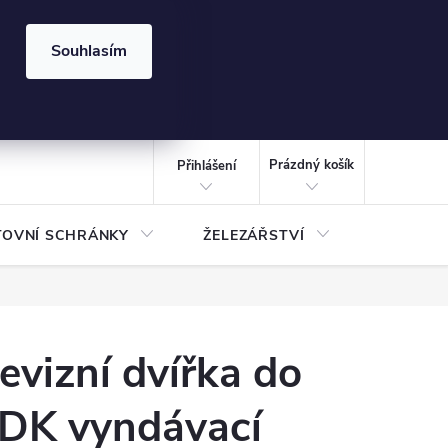
⏰ | Kód:
LÉTO2026
Souhlasím
izace gabionů - inspirujte se!
Kalkulačka gabionu 10x10 cm
CZK
NÁKUPNÍ
KOŠÍK
Prázdný košík
Přihlášení
TOVNÍ SCHRÁNKY
ŽELEZÁŘSTVÍ
TREZOR
evizní dvířka do
DK vyndávací