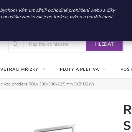
 sleva 300 Kč při nákupu nad 3.000 Kč | Platnost do 21.9.2026 
abychom Vám umožnili pohodlné prohlížení webu a díky
neustále zlepšovali jeho funkce, výkon a použitelnost.
+420 604 269 200
Vrácení a reklamace zboží
Podmínky ochrany osobních údajů
Real
HLEDAT
VĚTRACÍ MŘÍŽKY
PLOTY A PLETIVA
POŠ
vací vzduchotěsná RDLv 300x300x12.5 mm GKBi US (V)
R
S