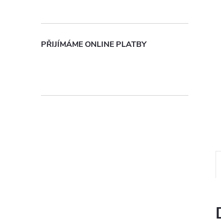
n
e
PŘIJÍMÁME ONLINE PLATBY
l