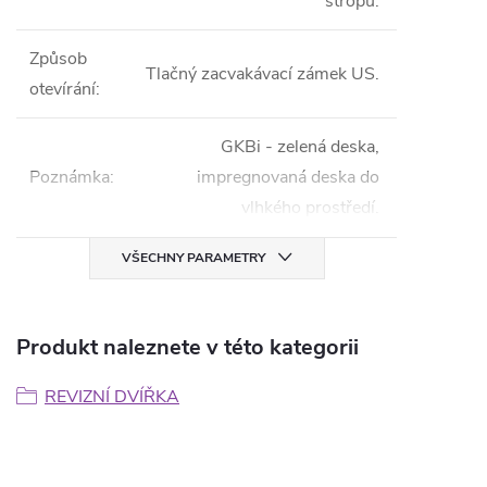
stropu.
Způsob
Tlačný zacvakávací zámek US.
otevírání
:
GKBi - zelená deska,
Poznámka
:
impregnovaná deska do
vlhkého prostředí.
VŠECHNY PARAMETRY
Produkt naleznete v této kategorii
REVIZNÍ DVÍŘKA