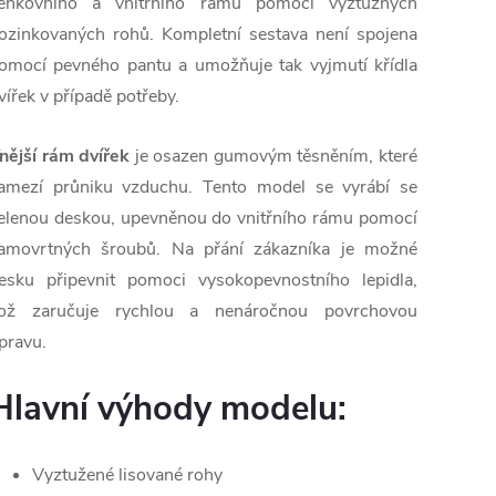
enkovního a vnitřního rámu pomocí výztužných
ozinkovaných rohů. Kompletní sestava není spojena
omocí pevného pantu a umožňuje tak vyjmutí křídla
vířek v případě potřeby.
nější rám dvířek
je osazen gumovým těsněním, které
amezí průniku vzduchu. Tento model se vyrábí se
elenou deskou, upevněnou do vnitřního rámu pomocí
amovrtných šroubů. Na přání zákazníka je možné
esku připevnit pomoci vysokopevnostního lepidla,
ož zaručuje rychlou a nenáročnou povrchovou
pravu.
Hlavní výhody modelu:
Vyztužené lisované rohy