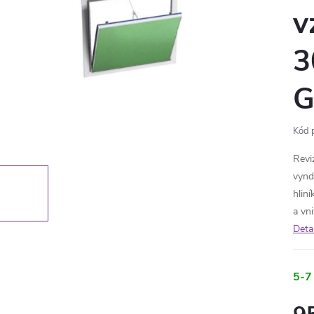
v
3
G
Kód 
Revi
vynd
hliní
a vn
Deta
5-7