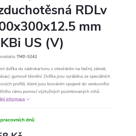
zduchotěsná RDLv
00x300x12.5 mm
KBi US (V)
produktu:
TMD-5242
zní dvířka do sádrokartonu s otevíráním na tlačný zámek,
ávací, gumové těsnění. Dvířka jsou vyráběna ze speciálních
kových profilů
, které jsou lisováním spojené do venkovního
itřního rámu pomocí výztužných pozinkovaných rohů.
ilní informace
 pracovních dnů