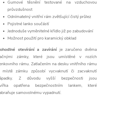
Gumové těsnění testované na vzduchovou
průvzdušnost
Odnímatelný vnitřní rám zvětšující čistý průlez
Pojistné lanko součástí
Jednoduše vyměnitelné křídlo již po zabudování
Možnost použití pro karamický obklad
ohodlné otevírání a zavírání
je zaručeno dvěma
lačnými zámky, které jsou umístěné v rozích
enkovního rámu. Zatlačením na desku vnitřního rámu
 místě zámku způsobí vycvaknutí či zacvaknutí
ápadky. Z důvodu vyšší bezpečnosti jsou
vířka
opatřena bezpečnostním lankem, které
abraňuje samovolnému vypadnutí.