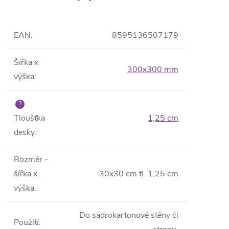
EAN
:
8595136507179
Šířka x
300x300 mm
výška
:
?
Tloušťka
1,25 cm
desky
:
Rozměr -
šířka x
30x30 cm tl. 1,25 cm
výška
:
Do sádrokartonové stěny či
Použití
: