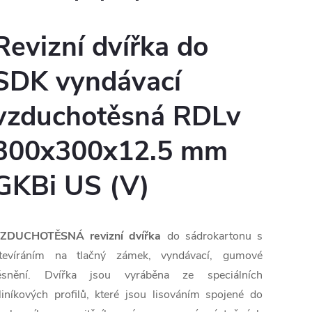
Revizní dvířka do
SDK vyndávací
vzduchotěsná RDLv
300x300x12.5 mm
GKBi US (V)
ZDUCHOTĚSNÁ revizní dvířka
do sádrokartonu s
tevíráním na tlačný zámek, vyndávací, gumové
ěsnění. Dvířka jsou vyráběna ze speciálních
liníkových profilů, které jsou lisováním spojené do