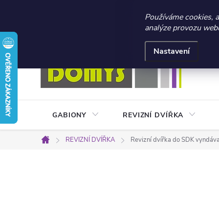
☀️ LETNÍ AKCE 2026 –
Používáme cookies, 
analýze provozu webu 
Přejít
Doprava a platba
Kontakty
Obchodní podmínky
na
Nastavení
obsah
GABIONY
REVIZNÍ DVÍŘKA
REVIZNÍ DVÍŘKA
Revizní dvířka do SDK vyndá
Domů
P
o