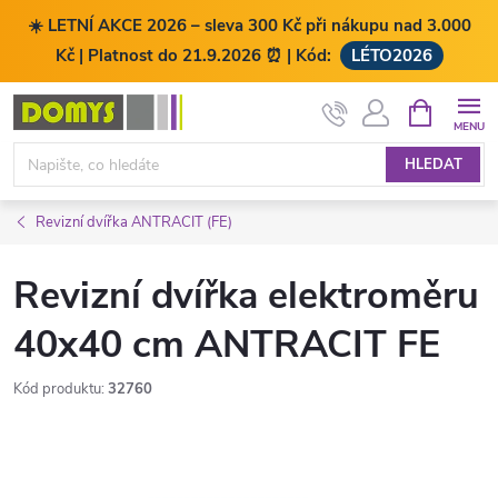
☀️ LETNÍ AKCE 2026 – sleva 300 Kč při nákupu nad 3.000
Kč | Platnost do 21.9.2026 ⏰ | Kód:
LÉTO2026
Přejít
NÁKUPNÍ
KOŠÍK
na
obsah
HLEDAT
Revizní dvířka ANTRACIT (FE)
Revizní dvířka elektroměru
40x40 cm ANTRACIT FE
Kód produktu:
32760