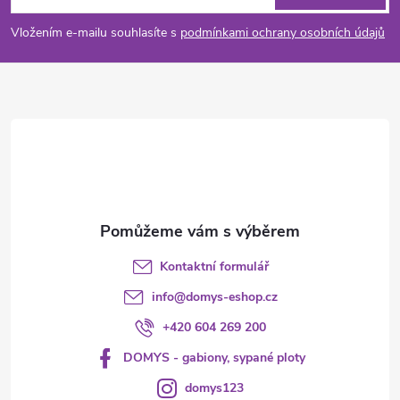
p
Vložením e-mailu souhlasíte s
podmínkami ochrany osobních údajů
a
t
í
Kontaktní formulář
info
@
domys-eshop.cz
+420 604 269 200
DOMYS - gabiony, sypané ploty
domys123