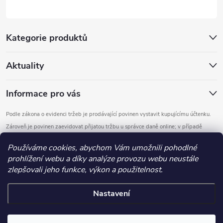
Kategorie produktů
Aktuality
Informace pro vás
Podle zákona o evidenci tržeb je prodávající povinen vystavit kupujícímu účtenku.
Zároveň je povinen zaevidovat přijatou tržbu u správce daně online; v případě
technického výpadku pak nejpozději do 48 hodin.
Používáme cookies, abychom Vám umožnili pohodlné
prohlížení webu a díky analýze provozu webu neustále
Copyright 2026
DOMYS
. Všechna práva vyhrazena.
Upravit nastavení
zlepšovali jeho funkce, výkon a použitelnost.
cookies
Nastavení
Vytvořil Shoptet