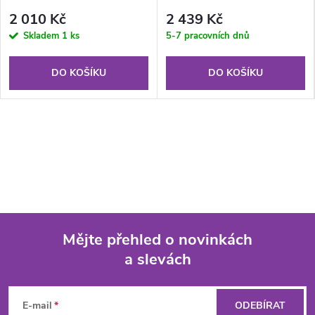
2 010 Kč
2 439 Kč
Skladem
1 ks
5-7 pracovních dnů
DO KOŠÍKU
DO KOŠÍKU
Mějte přehled o novinkách
a slevách
Z
á
E-mail
ODEBÍRAT