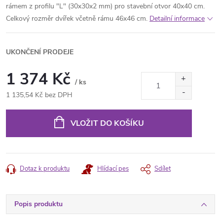
rámem z profilu "L" (30x30x2 mm) pro stavební otvor 40x40 cm.
Celkový rozměr dvířek včetně rámu 46x46 cm.
Detailní informace
UKONČENÍ PRODEJE
1 374 Kč
/ ks
1 135,54 Kč bez DPH
Měrná
cena:
VLOŽIT DO KOŠÍKU
Dotaz k produktu
Hlídací pes
Sdílet
Popis produktu