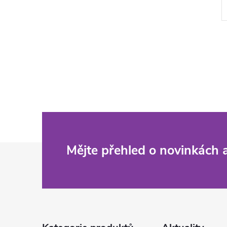
Z
Mějte přehled o novinkách
á
p