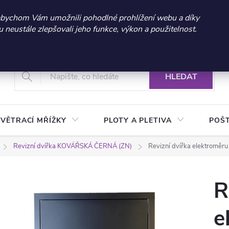
 sleva 300 Kč při nákupu nad 3.000 Kč | Platnost do 21.9.2026 
abychom Vám umožnili pohodlné prohlížení webu a díky
neustále zlepšovali jeho funkce, výkon a použitelnost.
+420 604 269 200
Vrácení a reklamace zboží
Podmínky ochrany osobních údajů
Real
HLEDAT
VĚTRACÍ MŘÍŽKY
PLOTY A PLETIVA
POŠ
Revizní dvířka KOVÁŘSKÁ ČERNÁ (ZN)
Revizní dvířka elektrom
R
e