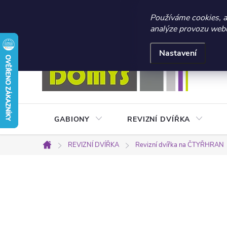
☀️ LETNÍ AKCE 2026 –
Používáme cookies, 
analýze provozu webu 
Přejít
Doprava a platba
Kontakty
Obchodní podmínky
na
Nastavení
obsah
GABIONY
REVIZNÍ DVÍŘKA
REVIZNÍ DVÍŘKA
Revizní dvířka na ČTYŘHRAN
Domů
P
o