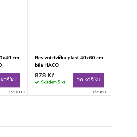
 40x40 cm
Revizní dvířka plast 40x60 cm
O
bílá HACO
878 Kč
 KOŠÍKU
DO KOŠÍKU
Skladem
5 ks
Kód:
0113
Kód:
0115