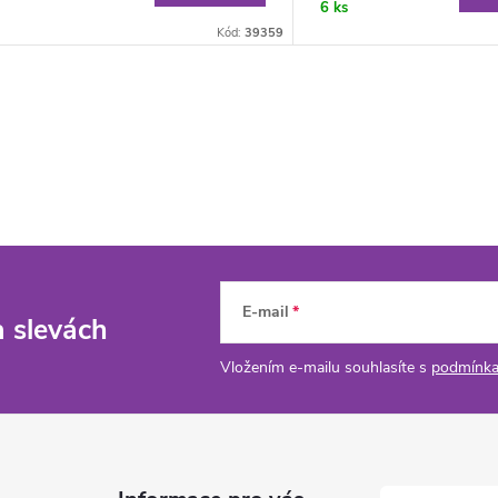
6 ks
Kód:
39359
E-mail
a slevách
Vložením e-mailu souhlasíte s
podmínka