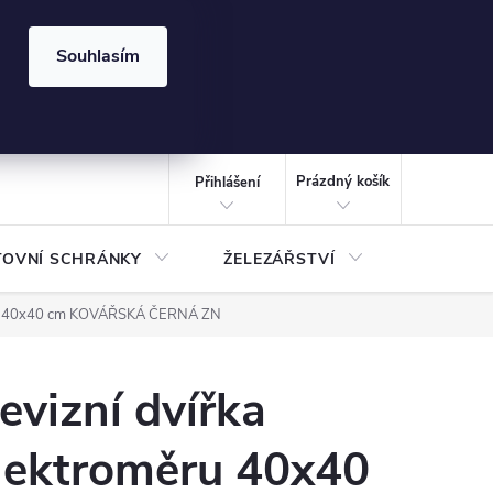
⏰ | Kód:
LÉTO2026
Souhlasím
izace gabionů - inspirujte se!
Kalkulačka gabionu 10x10 cm
CZK
NÁKUPNÍ
KOŠÍK
Prázdný košík
Přihlášení
TOVNÍ SCHRÁNKY
ŽELEZÁŘSTVÍ
TREZOR
ěru 40x40 cm KOVÁŘSKÁ ČERNÁ ZN
evizní dvířka
lektroměru 40x40