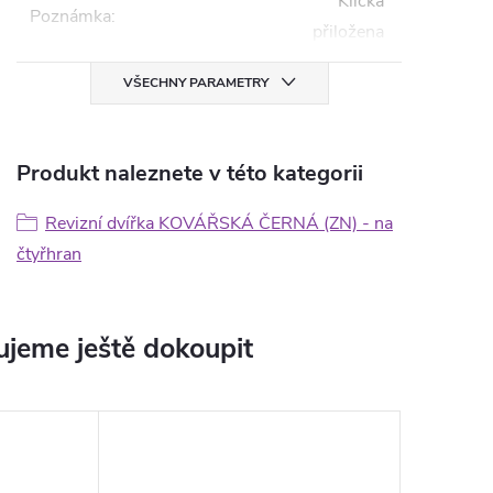
Klička
Poznámka
:
přiložena
VŠECHNY PARAMETRY
Produkt naleznete v této kategorii
Revizní dvířka KOVÁŘSKÁ ČERNÁ (ZN) - na
čtyřhran
jeme ještě dokoupit