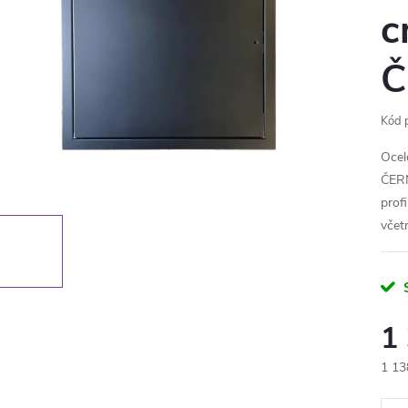
c
Č
Kód 
Ocel
ČERN
prof
včet
1
1 13
Měr