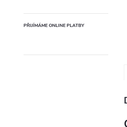
n
e
PŘIJÍMÁME ONLINE PLATBY
l