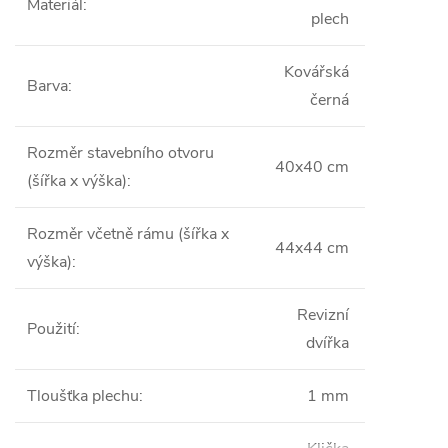
Materiál
:
plech
Kovářská
Barva
:
černá
Rozměr stavebního otvoru
40x40 cm
(šířka x výška)
:
Rozměr včetně rámu (šířka x
44x44 cm
výška)
:
Revizní
Použití
:
dvířka
Tloušťka plechu
:
1 mm