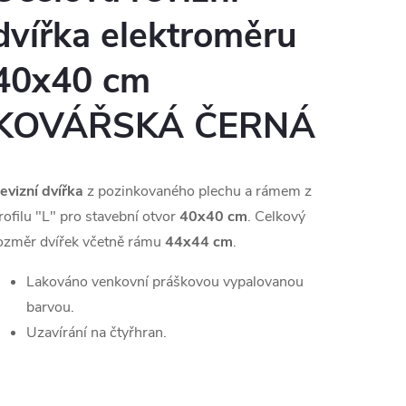
dvířka elektroměru
40x40 cm
KOVÁŘSKÁ ČERNÁ
evizní dvířka
z pozinkovaného plechu a rámem z
rofilu "L" pro stavební otvor
40x40 cm
. Celkový
ozměr dvířek včetně rámu
44x44 cm
.
Lakováno venkovní práškovou vypalovanou
barvou.
Uzavírání na čtyřhran.