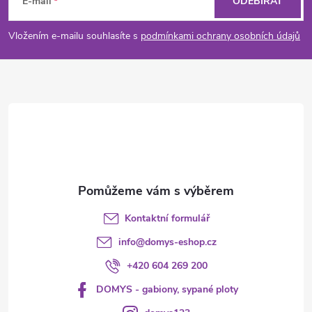
á
E-mail
ODEBÍRAT
p
Vložením e-mailu souhlasíte s
podmínkami ochrany osobních údajů
a
t
í
Kontaktní formulář
info
@
domys-eshop.cz
+420 604 269 200
DOMYS - gabiony, sypané ploty