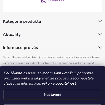
domys123
Kategorie produktů
Aktuality
Informace pro vás
Podle zákona o evidenci tržeb je prodávající povinen vystavit kupujícímu účtenku.
Zároveň je povinen zaevidovat přijatou tržbu u správce daně online; v případě
technického výpadku pak nejpozději do 48 hodin.
Používáme cookies, abychom Vám umožnili pohodlné
prohlížení webu a díky analýze provozu webu neustále
Copyright 2026
DOMYS
. Všechna práva vyhrazena.
Upravit nastavení
zlepšovali jeho funkce, výkon a použitelnost.
cookies
Nastavení
Vytvořil Shoptet