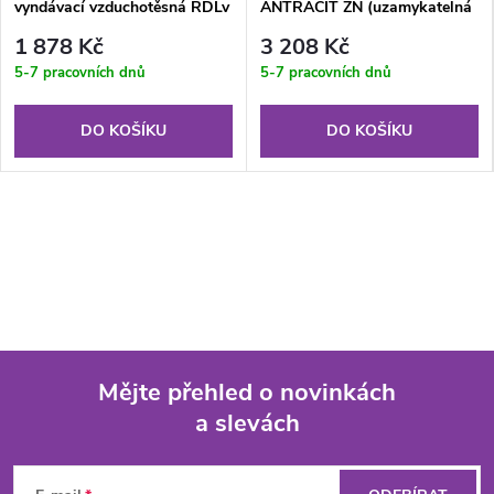
vyndávací vzduchotěsná RDLv
ANTRACIT ZN (uzamykatelná
700x700x12.5 mm GKB US (V)
na klíč)
1 878 Kč
3 208 Kč
5-7 pracovních dnů
5-7 pracovních dnů
DO KOŠÍKU
DO KOŠÍKU
Mějte přehled o novinkách
a slevách
Z