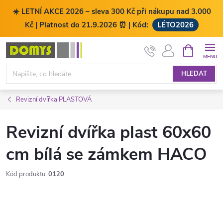
☀️ LETNÍ AKCE 2026 – sleva 300 Kč při nákupu nad 3.000
Kč | Platnost do 21.9.2026 ⏰ | Kód:
LÉTO2026
Přejít
NÁKUPNÍ
KOŠÍK
na
obsah
HLEDAT
Revizní dvířka PLASTOVÁ
Revizní dvířka plast 60x60
cm bílá se zámkem HACO
Kód produktu:
0120