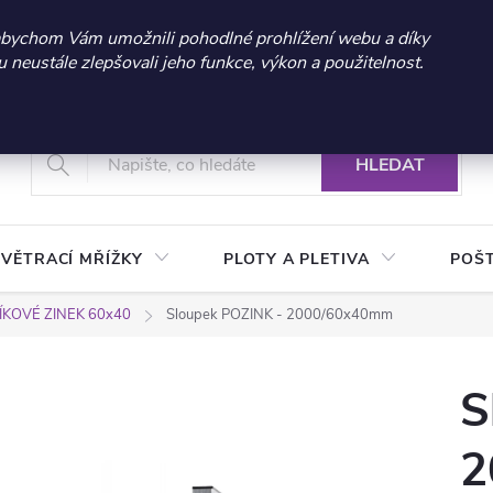
 sleva 300 Kč při nákupu nad 3.000 Kč | Platnost do 21.9.2026 
abychom Vám umožnili pohodlné prohlížení webu a díky
neustále zlepšovali jeho funkce, výkon a použitelnost.
+420 604 269 200
Vrácení a reklamace zboží
Podmínky ochrany osobních údajů
Real
HLEDAT
VĚTRACÍ MŘÍŽKY
PLOTY A PLETIVA
POŠ
KOVÉ ZINEK 60x40
Sloupek POZINK - 2000/60x40mm
S
2