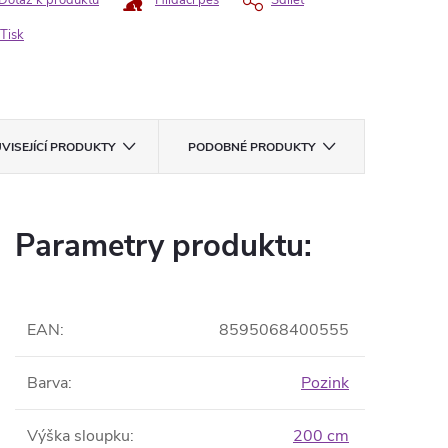
Dotaz k produktu
Hlídací pes
Sdílet
Tisk
VISEJÍCÍ PRODUKTY
PODOBNÉ PRODUKTY
Parametry produktu:
EAN
:
8595068400555
Barva
:
Pozink
Výška sloupku
:
200 cm