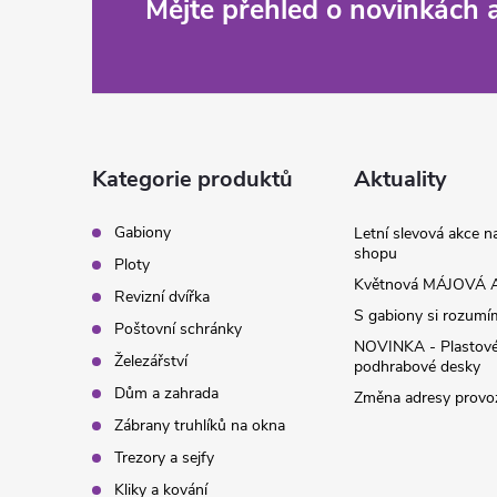
Z
Mějte přehled o novinkách
á
p
a
Kategorie produktů
Aktuality
t
Gabiony
Letní slevová akce 
shopu
Ploty
í
Květnová MÁJOVÁ A
Revizní dvířka
S gabiony si rozumíme
Poštovní schránky
NOVINKA - Plastov
Železářství
podhrabové desky
Dům a zahrada
Změna adresy provoz
Zábrany truhlíků na okna
Trezory a sejfy
Kliky a kování