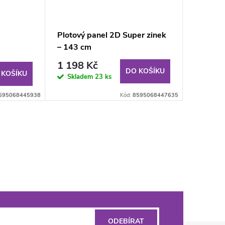
Plotový panel 2D Super zinek
– 143 cm
1 198 Kč
DO KOŠÍKU
 KOŠÍKU
Skladem
23 ks
595068445938
Kód:
8595068447635
ODEBÍRAT