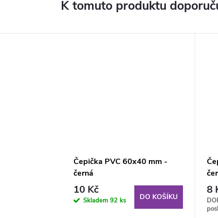
K tomuto produktu doporuču
Čepička PVC 60x40 mm -
Če
černá
če
10 Kč
8 
DO KOŠÍKU
Skladem
92 ks
DO
pos