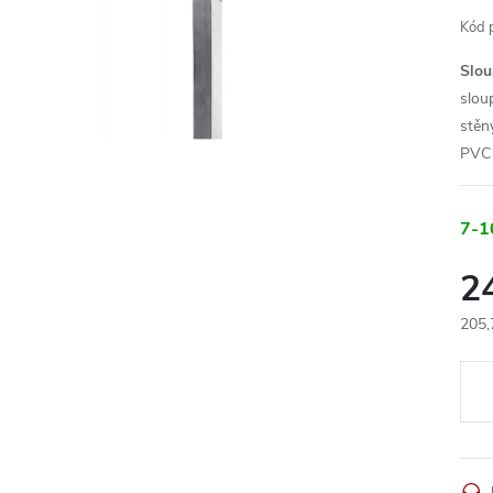
Kód 
Slo
slou
stěn
PVC 
7-1
2
205,
Měr
cena