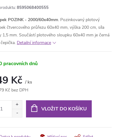
produktu:
8595068400555
upek POZINK - 2000/60x40mm
. Pozinkovaný plotový
pek čtvercového průřezu 60x40 mm, výška 200 cm, síla
y 1,5 mm. Součástí plotového sloupku 60x40 mm je černá
čepička.
Detailní informace
0 pracovních dnů
49 Kč
/ ks
79 Kč bez DPH
ná
:
VLOŽIT DO KOŠÍKU