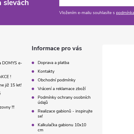
a slevách
Vložením e-mailu souhlasíte s
podmínka
Informace pro vás
Doprava a platba
na DOMYS e-
Kontakty
KCE !
Obchodní podmínky
 již 15 let!
Vrácení a reklamace zboží
é
Podmínky ochrany osobních
údajů
ovny !!!
Realizace gabionů - inspirujte
se!
Kalkulačka gabionu 10x10
cm