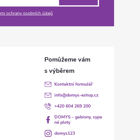
mi ochrany osobních údajů
Kontaktní formulář
info
@
domys-eshop.cz
+420 604 269 200
DOMYS - gabiony, sypa
né ploty
domys123