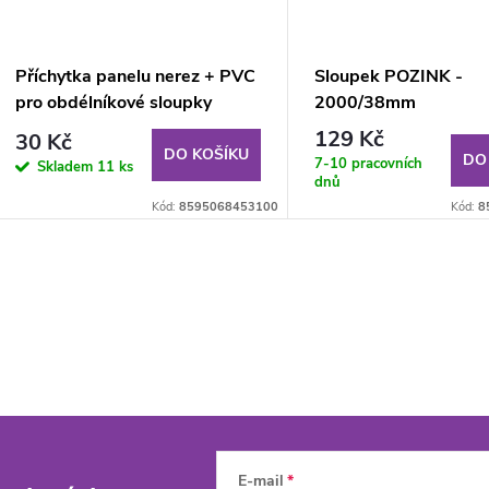
Příchytka panelu nerez + PVC
Sloupek POZINK -
pro obdélníkové sloupky
2000/38mm
60×40 mm - zelená
129 Kč
30 Kč
DO KOŠÍKU
DO
7-10 pracovních
Skladem
11 ks
dnů
Kód:
8595068453100
Kód:
8
E-mail