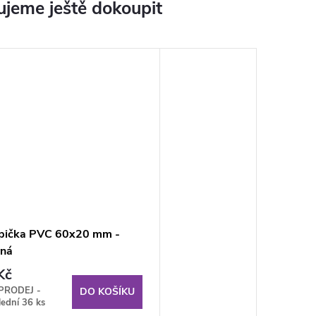
jeme ještě dokoupit
pička PVC 60x20 mm -
rná
Kč
PRODEJ -
DO KOŠÍKU
lední
36 ks