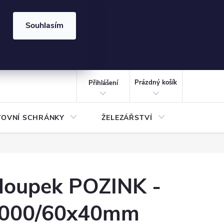
⏰ | Kód:
LÉTO2026
Souhlasím
izace gabionů - inspirujte se!
Kalkulačka gabionu 10x10 cm
CZK
NÁKUPNÍ
KOŠÍK
Prázdný košík
Přihlášení
TOVNÍ SCHRÁNKY
ŽELEZÁŘSTVÍ
TREZOR
loupek POZINK -
000/60x40mm