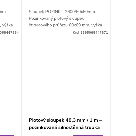
mm:
Sloupek POZINK - 2600/60x60mm:
Pozinkovaný plotový sloupek
, výška
čtvercového průřezu 60x60 mm, výška
260 cm, síla stěny 1,5...
068447864
Kód:
8595068447871
Plotový sloupek 48,3 mm / 1 m –
pozinkovaná silnostěnná trubka