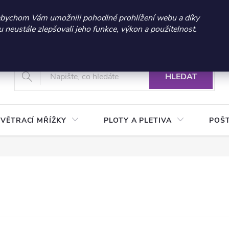
 sleva 300 Kč při nákupu nad 3.000 Kč | Platnost do 21.9.2026 
abychom Vám umožnili pohodlné prohlížení webu a díky
neustále zlepšovali jeho funkce, výkon a použitelnost.
+420 604 269 200
Vrácení a reklamace zboží
Podmínky ochrany osobních údajů
Real
HLEDAT
VĚTRACÍ MŘÍŽKY
PLOTY A PLETIVA
POŠ