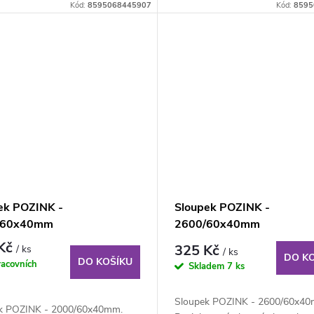
Kód:
8595068445907
Kód:
8595
ek POZINK -
Sloupek POZINK -
/60x40mm
2600/60x40mm
 Kč
325 Kč
/ ks
/ ks
DO K
DO KOŠÍKU
racovních
Skladem
7 ks
Sloupek POZINK - 2600/60x40
k POZINK - 2000/60x40mm.