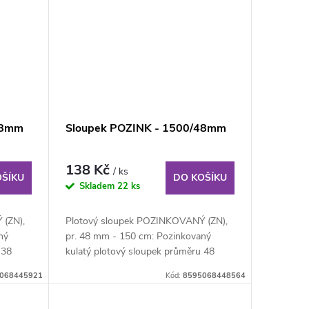
38mm
Sloupek POZINK - 1500/48mm
138 Kč
/ ks
OŠÍKU
DO KOŠÍKU
Skladem
22 ks
(ZN),
Plotový sloupek POZINKOVANÝ (ZN),
ný
pr. 48 mm - 150 cm: Pozinkovaný
 38
kulatý plotový sloupek průměru 48
mm, výška 150 cm....
068445921
Kód:
8595068448564