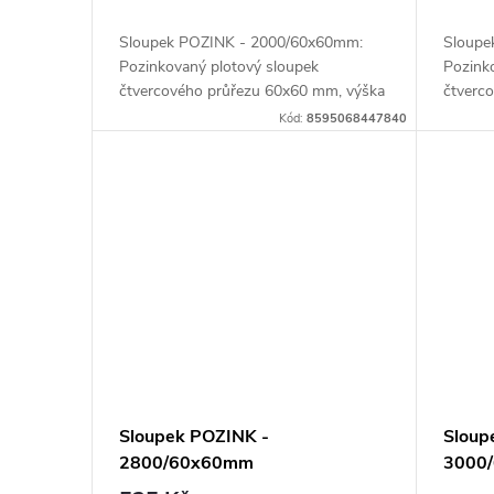
Sloupek POZINK - 2000/60x60mm:
Sloupe
Pozinkovaný plotový sloupek
Pozink
čtvercového průřezu 60x60 mm, výška
čtverc
200 cm, síla stěny 1,5...
220 cm,
Kód:
8595068447840
Sloupek POZINK -
Sloup
2800/60x60mm
3000