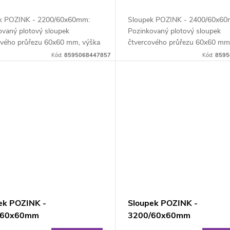
k POZINK - 2200/60x60mm:
Sloupek POZINK - 2400/60x60
ovaný plotový sloupek
Pozinkovaný plotový sloupek
ového průřezu 60x60 mm, výška
čtvercového průřezu 60x60 mm
 síla stěny 1,5...
240 cm, síla stěny 1,5...
Kód:
8595068447857
Kód:
8595
ek POZINK -
Sloupek POZINK -
/60x60mm
3200/60x60mm