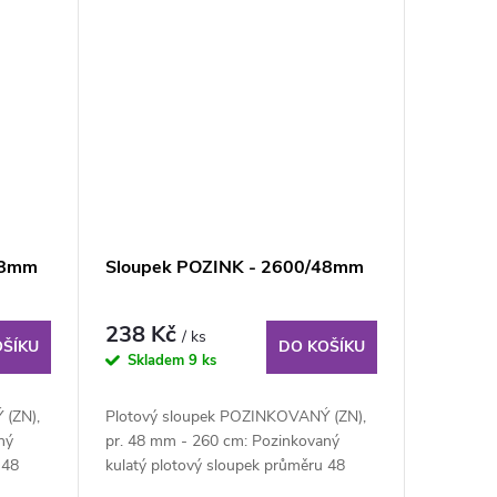
48mm
Sloupek POZINK - 2600/48mm
238 Kč
/ ks
OŠÍKU
DO KOŠÍKU
Skladem
9 ks
(ZN),
Plotový sloupek POZINKOVANÝ (ZN),
ný
pr. 48 mm - 260 cm: Pozinkovaný
 48
kulatý plotový sloupek průměru 48
mm, výška 210 cm....