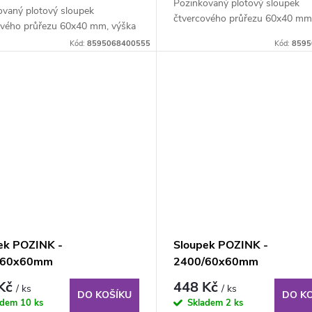
Pozinkovaný plotový sloupek
ovaný plotový sloupek
čtvercového průřezu 60x40 mm
ového průřezu 60x40 mm, výška
260 cm, síla stěny 1,5...
 síla stěny 1,5...
Kód:
8595068400555
Kód:
8595
ek POZINK -
Sloupek POZINK -
/60x60mm
2400/60x60mm
 Kč
448 Kč
/ ks
/ ks
DO KOŠÍKU
DO K
adem
10 ks
Skladem
2 ks