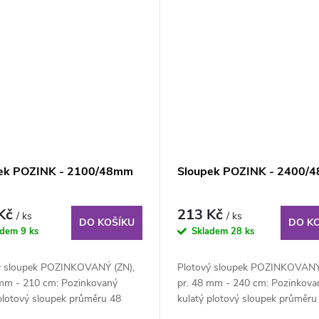
ek POZINK - 2100/48mm
Sloupek POZINK - 2400/
 Kč
213 Kč
/ ks
/ ks
DO KOŠÍKU
DO K
adem
9 ks
Skladem
28 ks
ý sloupek POZINKOVANÝ (ZN),
Plotový sloupek POZINKOVANÝ 
 mm - 210 cm: Pozinkovaný
pr. 48 mm - 240 cm: Pozinkova
 plotový sloupek průměru 48
kulatý plotový sloupek průměru
ka 210 cm....
mm, výška 210 cm....