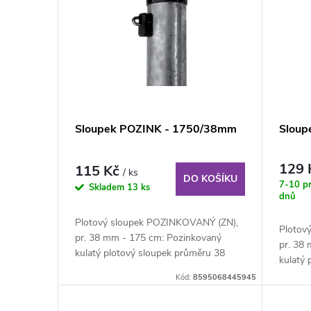
p
p
r
i
o
s
d
p
Sloupek POZINK - 1750/38mm
Sloup
u
r
129
115 Kč
/ ks
k
DO KOŠÍKU
o
7-10 p
Skladem
13 ks
dnů
t
d
Plotový sloupek POZINKOVANÝ (ZN),
Plotov
pr. 38 mm - 175 cm: Pozinkovaný
pr. 38
ů
u
kulatý plotový sloupek průměru 38
kulatý
mm, výška 175 cm....
mm, výš
Kód:
8595068445945
k