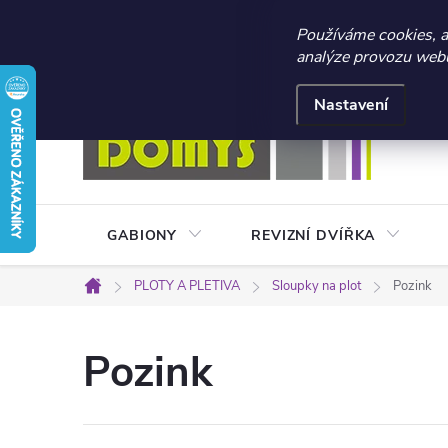
☀️ LETNÍ AKCE 2026 –
Používáme cookies, 
analýze provozu webu 
Přejít
Doprava a platba
Kontakty
Obchodní podmínky
na
Nastavení
obsah
GABIONY
REVIZNÍ DVÍŘKA
PLOTY A PLETIVA
Sloupky na plot
Pozink
Domů
Pozink