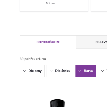
48mm
Ř
DOPORUČUJEME
NEJLEVN
a
39
položek celkem
z
Dle ceny
Dle štítku
Barva
e
n
V
í
ý