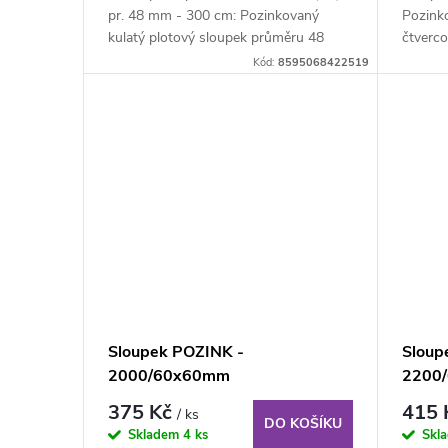
pr. 48 mm - 300 cm: Pozinkovaný
Pozink
kulatý plotový sloupek průměru 48
čtverc
mm, výška 300 cm....
200 cm,
Kód:
8595068422519
Sloupek POZINK -
Sloup
2000/60x60mm
2200
375 Kč
415
/ ks
DO KOŠÍKU
Skladem
4 ks
Skl