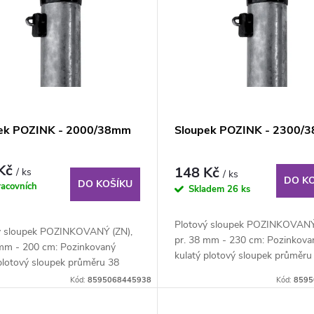
ek POZINK - 2000/38mm
Sloupek POZINK - 2300/
 Kč
148 Kč
/ ks
/ ks
DO K
DO KOŠÍKU
racovních
Skladem
26 ks
Plotový sloupek POZINKOVANÝ 
ý sloupek POZINKOVANÝ (ZN),
pr. 38 mm - 230 cm: Pozinkova
 mm - 200 cm: Pozinkovaný
kulatý plotový sloupek průměru
 plotový sloupek průměru 38
mm, výška 230 cm....
ka 200 cm....
Kód:
8595068445938
Kód:
8595