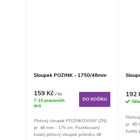
t
ů
Sloupek POZINK - 1750/48mm
Sloup
159 Kč
192
/ ks
DO KOŠÍKU
7-10 pracovních
Skl
dnů
Plotov
Plotový sloupek POZINKOVANÝ (ZN),
pr. 48
pr. 48 mm - 175 cm: Pozinkovaný
kulatý
kulatý plotový sloupek průměru 48
mm, výš