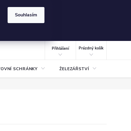
⏰ | Kód:
LÉTO2026
Souhlasím
izace gabionů - inspirujte se!
Kalkulačka gabionu 10x10 cm
CZK
NÁKUPNÍ
KOŠÍK
Prázdný košík
Přihlášení
TOVNÍ SCHRÁNKY
ŽELEZÁŘSTVÍ
TREZOR