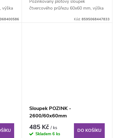
Pozinkovaný plotový sloupek
, výška
čtvercového průřezu 60x60 mm, výška
170 cm, síla stěny 1,5...
068400586
Kód:
8595068447833
Sloupek POZINK -
2600/60x60mm
485 Kč
/ ks
OŠÍKU
DO KOŠÍKU
Skladem
6 ks