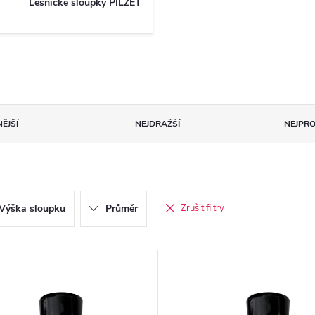
Lesnické sloupky PILZET
ĚJŠÍ
NEJDRAŽŠÍ
NEJPR
Výška sloupku
Průměr
Zrušit filtry