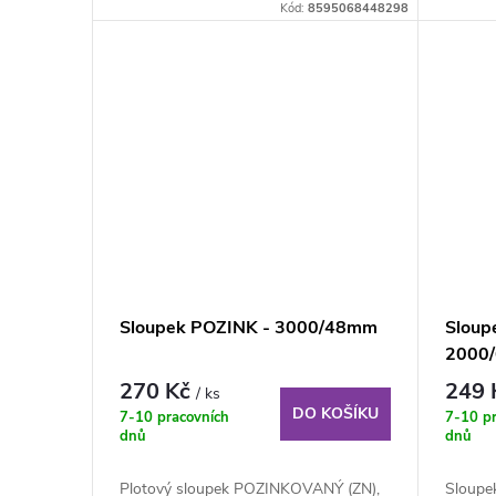
mm, výška 175 cm....
Kód:
8595068448298
Sloupek POZINK - 3000/48mm
Sloup
2000
270 Kč
249
/ ks
DO KOŠÍKU
7-10 pracovních
7-10 p
dnů
dnů
Plotový sloupek POZINKOVANÝ (ZN),
Sloupe