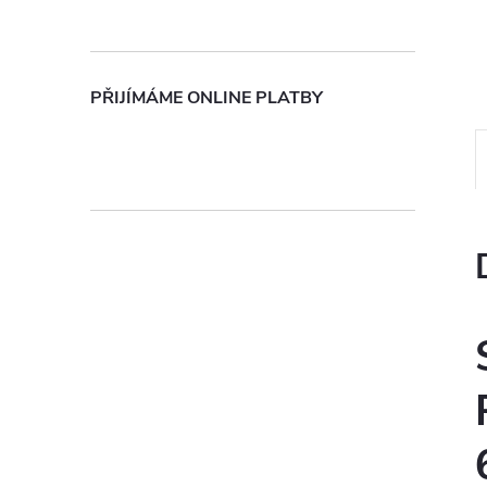
n
e
PŘIJÍMÁME ONLINE PLATBY
l