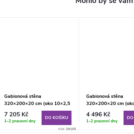
Gabionová stěna
Gabionová stěna
320×200×20 cm (oko 10×2,5
320×200×20 cm (ok
cm)
cm)
7 205 Kč
4 496 Kč
DO KOŠÍKU
DO
1–2 pracovní dny
1–2 pracovní dny
Kód:
29105