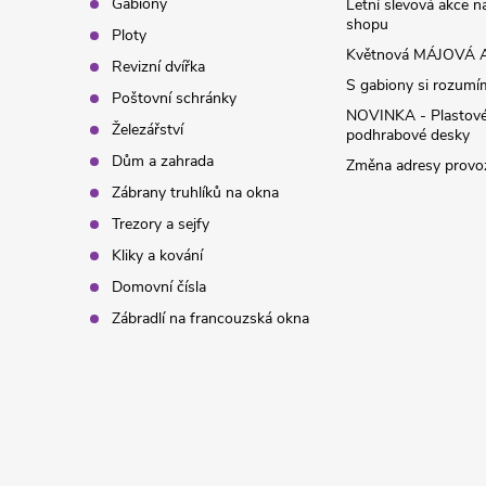
t
Gabiony
Letní slevová akce 
shopu
Ploty
í
Květnová MÁJOVÁ A
Revizní dvířka
S gabiony si rozumíme
Poštovní schránky
NOVINKA - Plastov
Železářství
podhrabové desky
Dům a zahrada
Změna adresy provoz
Zábrany truhlíků na okna
Trezory a sejfy
Kliky a kování
Domovní čísla
Zábradlí na francouzská okna