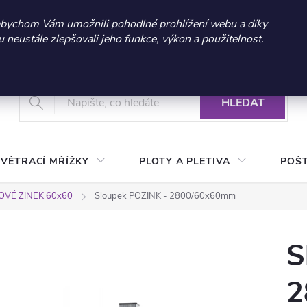
 sleva 300 Kč při nákupu nad 3.000 Kč | Platnost do 21.9.2026 
abychom Vám umožnili pohodlné prohlížení webu a díky
neustále zlepšovali jeho funkce, výkon a použitelnost.
+420 604 269 200
Vrácení a reklamace zboží
Podmínky ochrany osobních údajů
Real
HLEDAT
VĚTRACÍ MŘÍŽKY
PLOTY A PLETIVA
POŠ
VÉ ZINEK 60x60
Sloupek POZINK - 2800/60x60mm
S
2