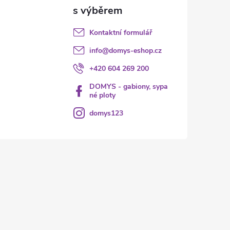
Kontaktní formulář
info
@
domys-eshop.cz
+420 604 269 200
DOMYS - gabiony, sypa
né ploty
domys123