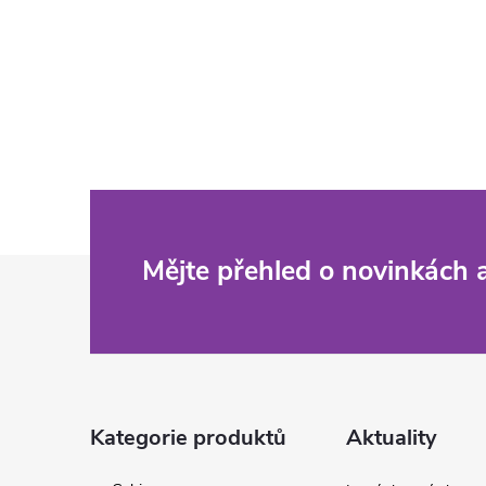
Z
Mějte přehled o novinkách
á
p
a
Kategorie produktů
Aktuality