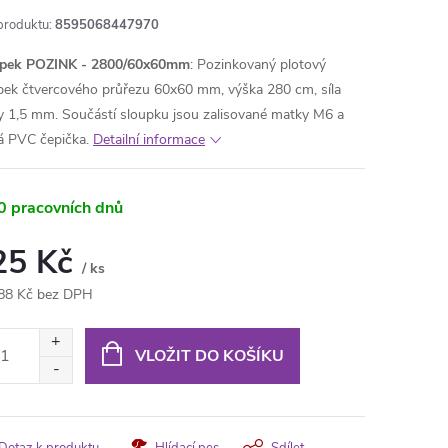
produktu:
8595068447970
upek POZINK - 2800/60x60mm
: Pozinkovaný plotový
pek čtvercového průřezu 60x60 mm, výška 280 cm, síla
y 1,5 mm. Součástí sloupku jsou zalisované matky M6 a
á PVC čepička.
Detailní informace
0 pracovních dnů
25 Kč
/ ks
88 Kč bez DPH
ná
:
VLOŽIT DO KOŠÍKU