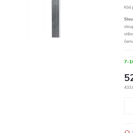
Kód 
Slo
slou
stěn
čern
7-1
5
433,
Měr
cena