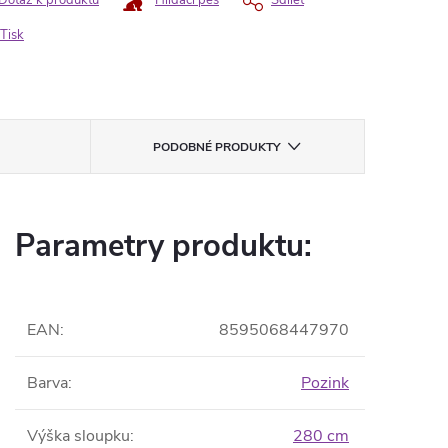
Dotaz k produktu
Hlídací pes
Sdílet
Tisk
PODOBNÉ PRODUKTY
Parametry produktu:
EAN
:
8595068447970
Barva
:
Pozink
Výška sloupku
:
280 cm