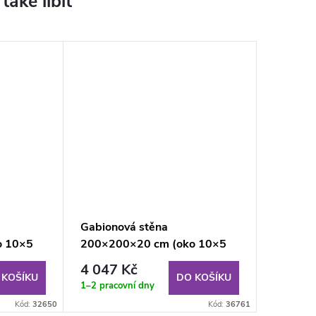
Gabionová stěna
o 10×5
200×200×20 cm (oko 10×5
cm)
4 047 Kč
 KOŠÍKU
DO KOŠÍKU
1–2 pracovní dny
Kód:
32650
Kód:
36761