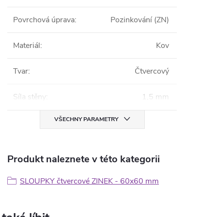
Povrchová úprava
:
Pozinkování (ZN)
Materiál
:
Kov
Tvar
:
Čtvercový
Síla stěny
:
1,5 mm
VŠECHNY PARAMETRY
Produkt naleznete v této kategorii
SLOUPKY čtvercové ZINEK - 60x60 mm