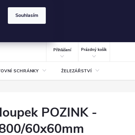
⏰ | Kód:
LÉTO2026
Souhlasím
izace gabionů - inspirujte se!
Kalkulačka gabionu 10x10 cm
CZK
NÁKUPNÍ
KOŠÍK
Prázdný košík
Přihlášení
TOVNÍ SCHRÁNKY
ŽELEZÁŘSTVÍ
TREZOR
loupek POZINK -
800/60x60mm