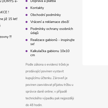
Doprava a platba
na DOMYS e-
Kontakty
KCE !
Obchodní podmínky
 již 15 let!
Vrácení a reklamace zboží
é
Podmínky ochrany osobních
údajů
ovny !!!
Realizace gabionů - inspirujte
se!
Kalkulačka gabionu 10x10
cm
Podle zákona o evidenci tržeb je
prodávající povinen vystavit
kupujícímu účtenku. Zároveň je
povinen zaevidovat přijatou tržbu u
správce daně online; v případě
technického výpadku pak nejpozději
do 48 hodin.