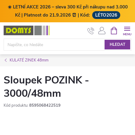
☀️ LETNÍ AKCE 2026 – sleva 300 Kč při nákupu nad 3.000
Kč | Platnost do 21.9.2026 ⏰ | Kód:
LÉTO2026
Přejít
NÁKUPNÍ
KOŠÍK
na
obsah
HLEDAT
KULATÉ ZINEK 48mm
Sloupek POZINK -
3000/48mm
Kód produktu:
8595068422519