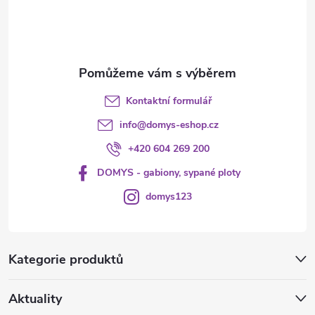
í
Kontaktní formulář
info
@
domys-eshop.cz
+420 604 269 200
DOMYS - gabiony, sypané ploty
domys123
Kategorie produktů
Aktuality