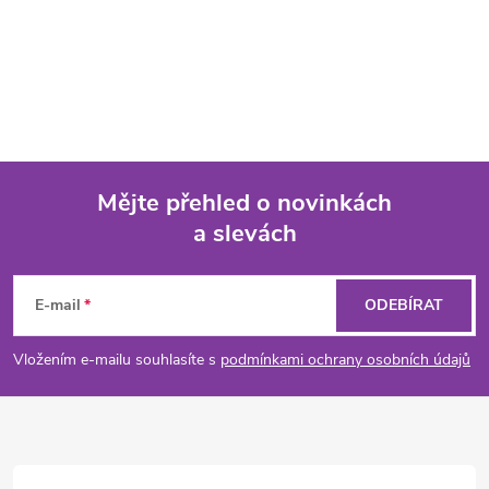
Mějte přehled o novinkách
a slevách
Z
á
E-mail
ODEBÍRAT
p
Vložením e-mailu souhlasíte s
podmínkami ochrany osobních údajů
a
t