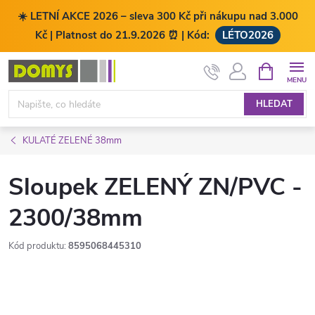
☀️ LETNÍ AKCE 2026 – sleva 300 Kč při nákupu nad 3.000
Kč | Platnost do 21.9.2026 ⏰ | Kód:
LÉTO2026
Přejít
NÁKUPNÍ
KOŠÍK
na
obsah
HLEDAT
KULATÉ ZELENÉ 38mm
Sloupek ZELENÝ ZN/PVC -
2300/38mm
Kód produktu:
8595068445310