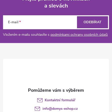
a slevách
Z
á
E-mail
ODEBÍRAT
p
Vložením e-mailu souhlasíte s
podmínkami ochrany osobních údajů
a
t
í
Kontaktní formulář
info
@
domys-eshop.cz