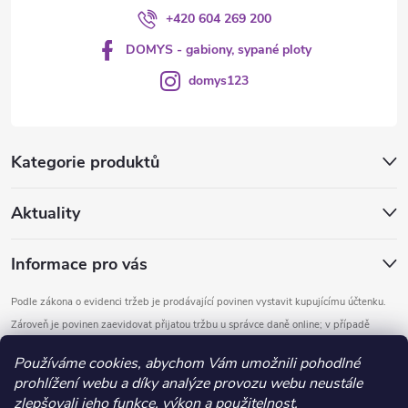
+420 604 269 200
DOMYS - gabiony, sypané ploty
domys123
Kategorie produktů
Aktuality
Informace pro vás
Podle zákona o evidenci tržeb je prodávající povinen vystavit kupujícímu účtenku.
Zároveň je povinen zaevidovat přijatou tržbu u správce daně online; v případě
technického výpadku pak nejpozději do 48 hodin.
Používáme cookies, abychom Vám umožnili pohodlné
prohlížení webu a díky analýze provozu webu neustále
Copyright 2026
DOMYS
. Všechna práva vyhrazena.
Upravit nastavení
zlepšovali jeho funkce, výkon a použitelnost.