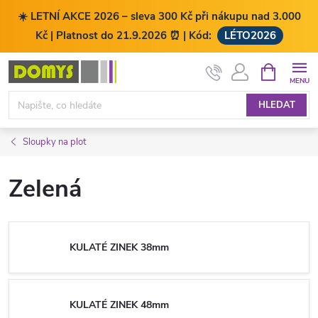
☀️ LETNÍ AKCE 2026 – sleva 300 Kč při nákupu nad 3.000
Kč | Platnost do 21.9.2026 ⏰ | Kód:
LÉTO2026
Přejít
NÁKUPNÍ
KOŠÍK
na
obsah
HLEDAT
Sloupky na plot
Zelená
KULATÉ ZINEK 38mm
KULATÉ ZINEK 48mm