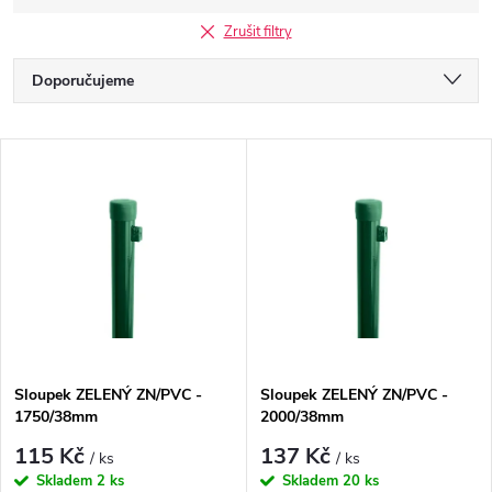
Zrušit filtry
Ř
Doporučujeme
a
Nejlevnější
V
Nejdražší
z
ý
Nejprodávanější
e
p
Abecedně
n
i
í
s
Sloupek ZELENÝ ZN/PVC -
Sloupek ZELENÝ ZN/PVC -
p
1750/38mm
2000/38mm
p
r
115 Kč
137 Kč
/ ks
/ ks
Skladem
2 ks
Skladem
20 ks