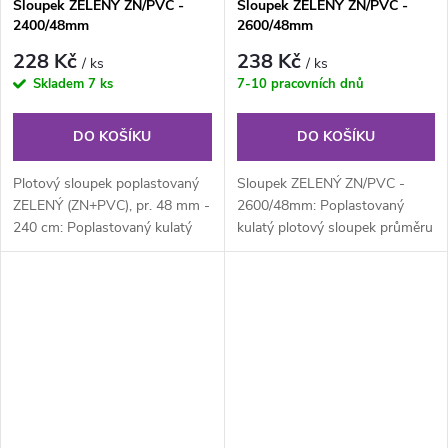
Sloupek ZELENÝ ZN/PVC -
Sloupek ZELENÝ ZN/PVC -
2400/48mm
2600/48mm
228 Kč
238 Kč
/ ks
/ ks
Skladem
7 ks
7-10 pracovních dnů
DO KOŠÍKU
DO KOŠÍKU
Plotový sloupek poplastovaný
Sloupek ZELENÝ ZN/PVC -
ZELENÝ (ZN+PVC), pr. 48 mm -
2600/48mm: Poplastovaný
240 cm: Poplastovaný kulatý
kulatý plotový sloupek průměru
plotový sloupek průměru 48
48 mm, výška 260 cm.
mm,...
Součástí...