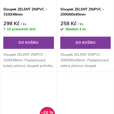
Sloupek ZELENÝ ZN/PVC -
Sloupek ZELENÝ ZN/PVC -
3100/48mm
2000/60x40mm
298 Kč
258 Kč
/ ks
/ ks
7-10 pracovních dnů
Skladem
4 ks
DO KOŠÍKU
DO KOŠÍKU
Sloupek ZELENÝ ZN/PVC -
Sloupek ZELENÝ ZN/PVC -
3100/48mm: Poplastovaný
2000/60x40mm: Poplastovaný
kulatý plotový sloupek průměru
zelený plotový sloupek
48 mm, výška 310 cm.
obdélníkového průřezu 60x40
Součástí...
mm, výška...
–28 %