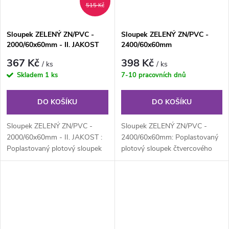
515 Kč
Sloupek ZELENÝ ZN/PVC -
Sloupek ZELENÝ ZN/PVC -
2000/60x60mm - II. JAKOST
2400/60x60mm
367 Kč
398 Kč
/ ks
/ ks
Skladem
1 ks
7-10 pracovních dnů
DO KOŠÍKU
DO KOŠÍKU
Sloupek ZELENÝ ZN/PVC -
Sloupek ZELENÝ ZN/PVC -
2000/60x60mm - II. JAKOST :
2400/60x60mm: Poplastovaný
Poplastovaný plotový sloupek
plotový sloupek čtvercového
čtvercového průřezu 60x60
průřezu 60x60 mm, výška 240
mm,...
cm, síla...