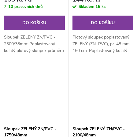
/ ks
/ ks
7-10 pracovních dnů
Skladem
16 ks
DO KOŠÍKU
DO KOŠÍKU
Sloupek ZELENÝ ZN/PVC -
Plotový sloupek poplastovaný
2300/38mm: Poplastovaný
ZELENÝ (ZN+PVC), pr. 48 mm -
kulatý plotový sloupek průměru
150 cm: Poplastovaný kulatý
38 mm, výška 230 cm.
plotový sloupek průměru 48
Součástí...
mm,...
Sloupek ZELENÝ ZN/PVC -
Sloupek ZELENÝ ZN/PVC -
1750/48mm
2100/48mm