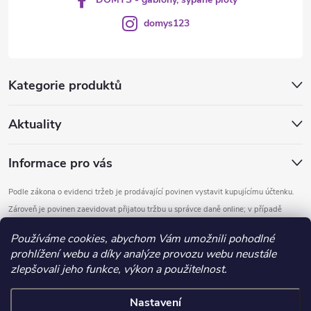
domys123
Kategorie produktů
Aktuality
Informace pro vás
Podle zákona o evidenci tržeb je prodávající povinen vystavit kupujícímu účtenku.
Zároveň je povinen zaevidovat přijatou tržbu u správce daně online; v případě
technického výpadku pak nejpozději do 48 hodin.
Používáme cookies, abychom Vám umožnili pohodlné
prohlížení webu a díky analýze provozu webu neustále
Copyright 2026
DOMYS
. Všechna práva vyhrazena.
Upravit nastavení
zlepšovali jeho funkce, výkon a použitelnost.
cookies
Nastavení
Vytvořil Shoptet