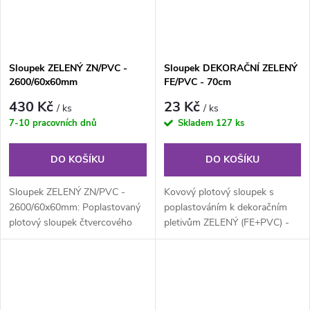
Sloupek ZELENÝ ZN/PVC -
Sloupek DEKORAČNÍ ZELENÝ
2600/60x60mm
FE/PVC - 70cm
430 Kč
23 Kč
/ ks
/ ks
7-10 pracovních dnů
Skladem
127 ks
DO KOŠÍKU
DO KOŠÍKU
Sloupek ZELENÝ ZN/PVC -
Kovový plotový sloupek s
2600/60x60mm: Poplastovaný
poplastováním k dekoračním
plotový sloupek čtvercového
pletivům ZELENÝ (FE+PVC) -
průřezu 60x60 mm, výška 260
výška 70 cm. Kovový sloupek s
cm, síla...
PVC,...