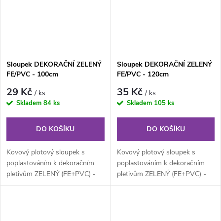
Sloupek DEKORAČNÍ ZELENÝ
Sloupek DEKORAČNÍ ZELENÝ
FE/PVC - 100cm
FE/PVC - 120cm
29 Kč
35 Kč
/ ks
/ ks
Skladem
84 ks
Skladem
105 ks
DO KOŠÍKU
DO KOŠÍKU
Kovový plotový sloupek s
Kovový plotový sloupek s
poplastováním k dekoračním
poplastováním k dekoračním
pletivům ZELENÝ (FE+PVC) -
pletivům ZELENÝ (FE+PVC) -
výška 100 cm. Kovový sloupek
výška 120 cm. Kovový sloupek
s PVC,...
s PVC,...