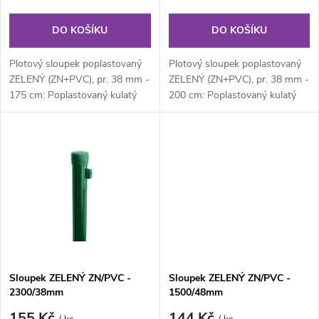
r
o
o
DO KOŠÍKU
DO KOŠÍKU
d
d
Plotový sloupek poplastovaný
Plotový sloupek poplastovaný
u
ZELENÝ (ZN+PVC), pr. 38 mm -
ZELENÝ (ZN+PVC), pr. 38 mm -
175 cm: Poplastovaný kulatý
200 cm: Poplastovaný kulatý
u
plotový sloupek průměru 38
plotový sloupek průměru 38
k
mm,...
mm,...
k
t
t
ů
ů
Sloupek ZELENÝ ZN/PVC -
Sloupek ZELENÝ ZN/PVC -
2300/38mm
1500/48mm
155 Kč
144 Kč