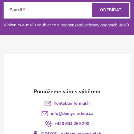
r
á
í
E-mail
ODEBÍRAT
v
p
Vložením e-mailu souhlasíte s
podmínkami ochrany osobních údajů
k
a
y
t
v
ý
í
p
i
s
Kontaktní formulář
u
info
@
domys-eshop.cz
+420 604 269 200
DOMYS - gabiony, sypané ploty