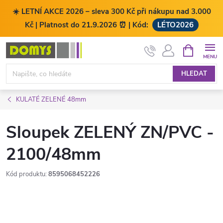
☀️ LETNÍ AKCE 2026 – sleva 300 Kč při nákupu nad 3.000
Kč | Platnost do 21.9.2026 ⏰ | Kód:
LÉTO2026
Přejít
NÁKUPNÍ
KOŠÍK
na
obsah
HLEDAT
KULATÉ ZELENÉ 48mm
Sloupek ZELENÝ ZN/PVC -
2100/48mm
Kód produktu:
8595068452226