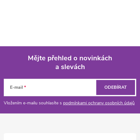
Mějte přehled o novinkách
a slevách
Z
á
E-mail
ODEBÍRAT
p
Vložením e-mailu souhlasíte s
podmínkami ochrany osobních údajů
a
t