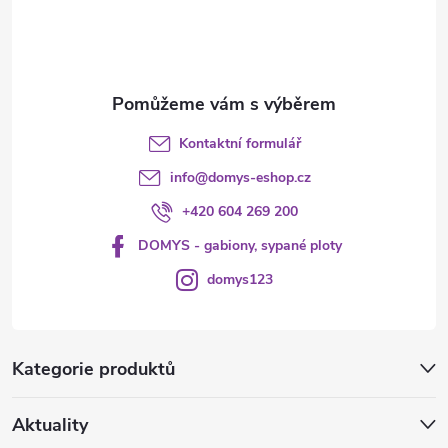
í
Kontaktní formulář
info
@
domys-eshop.cz
+420 604 269 200
DOMYS - gabiony, sypané ploty
domys123
Kategorie produktů
Aktuality