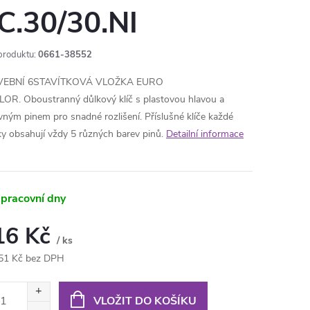
C.30/30.NI
produktu:
0661-38552
VEBNÍ 6STAVÍTKOVÁ VLOŽKA EURO
OR. Oboustranný důlkový klíč s plastovou hlavou a
vným pinem pro snadné rozlišení. Příslušné klíče každé
ky obsahují vždy 5 různých barev pinů.
Detailní informace
 pracovní dny
16 Kč
/ ks
51 Kč bez DPH
ná
:
VLOŽIT DO KOŠÍKU