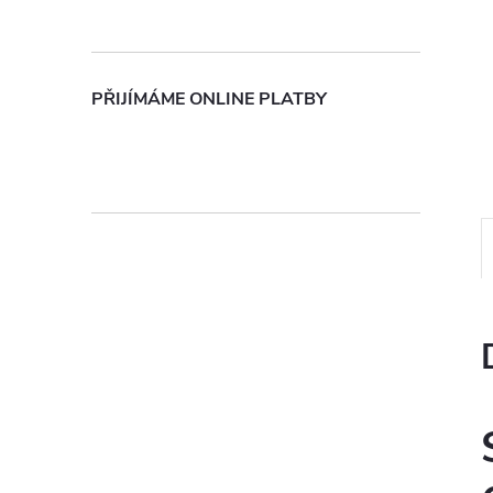
n
e
PŘIJÍMÁME ONLINE PLATBY
l