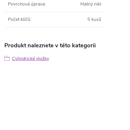
Povrchová úprava
:
Matný nikl
Počet klíčů
:
5 kusů
Produkt naleznete v této kategorii
Cylindrické vložky