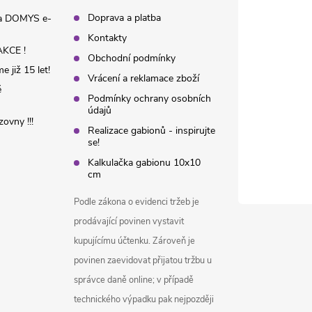
Doprava a platba
na DOMYS e-
Kontakty
KCE !
Obchodní podmínky
 již 15 let!
Vrácení a reklamace zboží
é
Podmínky ochrany osobních
údajů
ovny !!!
Realizace gabionů - inspirujte
se!
Kalkulačka gabionu 10x10
cm
Podle zákona o evidenci tržeb je
prodávající povinen vystavit
kupujícímu účtenku. Zároveň je
povinen zaevidovat přijatou tržbu u
správce daně online; v případě
technického výpadku pak nejpozději