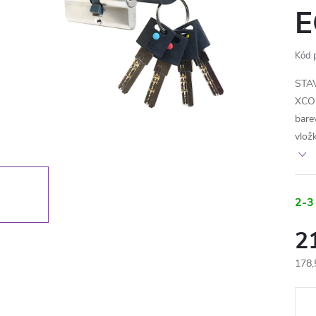
E
Kód 
STA
XCOL
bare
vlož
2-3
2
178,
Měr
cena