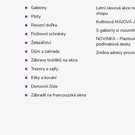
t
Gabiony
Letní slevová akce 
shopu
Ploty
í
Květnová MÁJOVÁ A
Revizní dvířka
S gabiony si rozumíme
Poštovní schránky
NOVINKA - Plastov
Železářství
podhrabové desky
Dům a zahrada
Změna adresy provoz
Zábrany truhlíků na okna
Trezory a sejfy
Kliky a kování
Domovní čísla
Zábradlí na francouzská okna