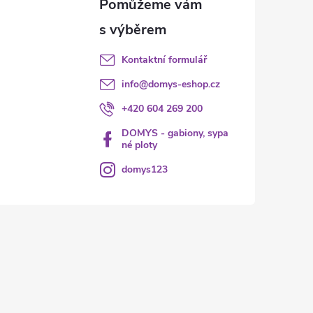
Kontaktní formulář
info
@
domys-eshop.cz
+420 604 269 200
DOMYS - gabiony, sypa
né ploty
domys123