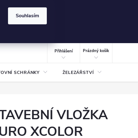
⏰ | Kód:
LÉTO2026
Souhlasím
izace gabionů - inspirujte se!
Kalkulačka gabionu 10x10 cm
CZK
NÁKUPNÍ
KOŠÍK
Prázdný košík
Přihlášení
TOVNÍ SCHRÁNKY
ŽELEZÁŘSTVÍ
TREZOR
TAVEBNÍ VLOŽKA
URO XCOLOR