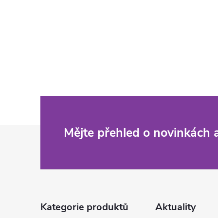
Z
Mějte přehled o novinkách
á
p
a
Kategorie produktů
Aktuality