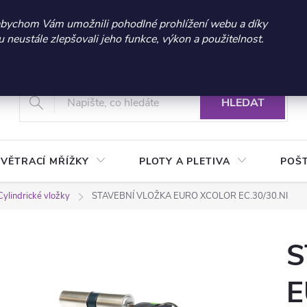
 sleva 300 Kč při nákupu nad 3.000 Kč | Platnost do 21.9.2026 
abychom Vám umožnili pohodlné prohlížení webu a díky
neustále zlepšovali jeho funkce, výkon a použitelnost.
+420 604 269 200
Vrácení a reklamace zboží
Podmínky ochrany osobních údajů
Real
HLEDAT
VĚTRACÍ MŘÍŽKY
PLOTY A PLETIVA
POŠ
Cylindrické vložky
STAVEBNÍ VLOŽKA EURO XCOLOR EC.30/30.NI
S
E