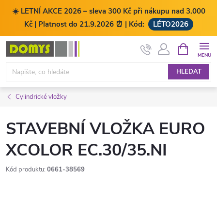
☀️ LETNÍ AKCE 2026 – sleva 300 Kč při nákupu nad 3.000
Kč | Platnost do 21.9.2026 ⏰ | Kód:
LÉTO2026
Přejít
NÁKUPNÍ
KOŠÍK
na
obsah
HLEDAT
Cylindrické vložky
STAVEBNÍ VLOŽKA EURO
XCOLOR EC.30/35.NI
Kód produktu:
0661-38569