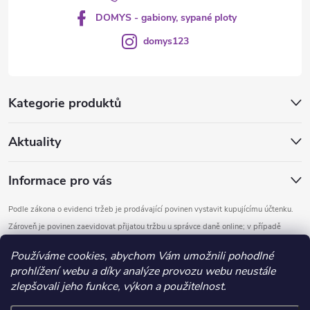
DOMYS - gabiony, sypané ploty
domys123
Kategorie produktů
Aktuality
Informace pro vás
Podle zákona o evidenci tržeb je prodávající povinen vystavit kupujícímu účtenku.
Zároveň je povinen zaevidovat přijatou tržbu u správce daně online; v případě
technického výpadku pak nejpozději do 48 hodin.
Používáme cookies, abychom Vám umožnili pohodlné
prohlížení webu a díky analýze provozu webu neustále
Copyright 2026
DOMYS
. Všechna práva vyhrazena.
Upravit nastavení
zlepšovali jeho funkce, výkon a použitelnost.
cookies