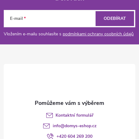
Z
á
E-mail
ODEBÍRAT
p
Vložením e-mailu souhlasíte s
podmínkami ochrany osobních údajů
a
t
í
Kontaktní formulář
info
@
domys-eshop.cz
+420 604 269 200