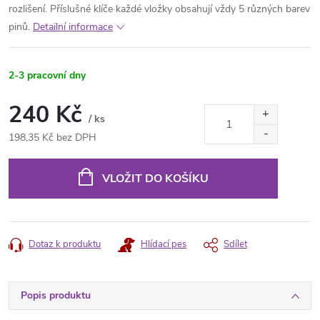
rozlišení. Příslušné klíče každé vložky obsahují vždy 5 různých barev
pinů.
Detailní informace
2-3 pracovní dny
240 Kč
/ ks
198,35 Kč bez DPH
Měrná
cena:
VLOŽIT DO KOŠÍKU
Dotaz k produktu
Hlídací pes
Sdílet
Popis produktu